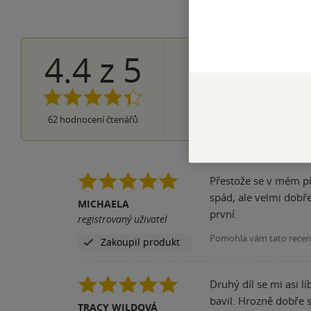
4.4
z
5
32×
5 hvězdiče
23×
4 hvězdičky
5×
3 hvězdičky
2×
2 hvězdičky
0×
62
hodnocení čtenářů
1 hvezdička
Přestože se v mém př
spád, ale velmi dobře
MICHAELA
první.
registrovaný uživatel
Pomohla vám tato rece
Zakoupil produkt
Druhý díl se mi asi líbil o trochu více než první díl. 
bavil. Hrozně dob
TRACY WILDOVÁ