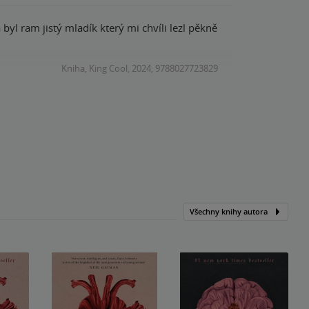
 a byl ram jistý mladík který mi chvíli lezl pěkně
Kniha, King Cool, 2024, 9788027723829
Všechny knihy autora