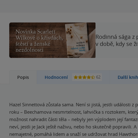
Rodinná sága z 
v době, kdy se ž
62
Popis
Hodnocení
Další kni
Hazel Sinnettová zůstala sama. Není si jistá, jestli události z
roku – Beechamova nesmrtelnost, lahvička s roztokem, který
možnost nahradit části těla – nebyly jen výplodem její fanta
neví, jestli je Jack ještě naživu, nebo ho skutečně popravili. A 
nemajetné, pomáhá lidem a snaží se udržovat hrad Hawthor