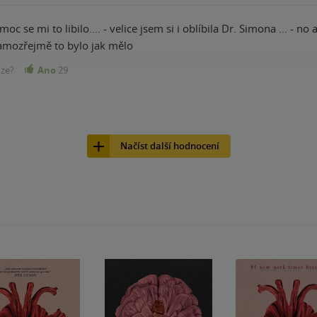
moc se mi to libilo.... - velice jsem si i oblíbila Dr. Simona ... - no
amozřejmě to bylo jak mělo
nze?
Ano
29
Načíst další hodnocení