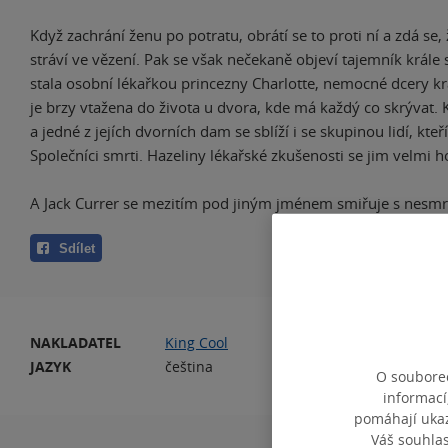
Když zachrání ženu po potratu, obrátí se to proti ní a zdá se,
stráví ve vězení. Pak se však nečekaně objeví tajemník krále 
stala osobní lékařkou princezny Charlotte, nemocné dcery krá
je brzy vtažena do života u dvora, kde má každý co skrývat.
a jedné z jejích dvorních dam se sblíží i se skupinou lidí, kteří 
Společníci smrti. Hazeliny lékařské zkušenosti se jim velmi h
A Jack Currer se mezitím pod jiným jménem smiřuje s nesmr
Sdílet
NAKLADATEL
King Cool
PO
JAZYK
čeština
O souborec
informací
pomáhají ukazo
Váš souhla