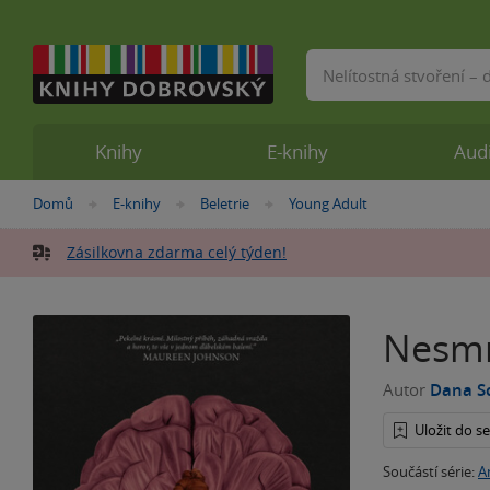
Vyhledávání
Knihy
E-knihy
Aud
Nacházíte
Domů
E-knihy
Beletrie
Young Adult
»
»
»
se
zde:
Zásilkovna zdarma celý týden!
Nesmr
Autor
Dana S
Uložit do 
Součástí série:
A