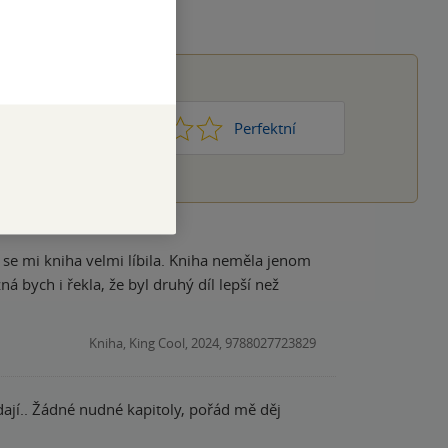
1
2
3
4
5
Nic moc
Perfektní
 se mi kniha velmi líbila. Kniha neměla jenom
 bych i řekla, že byl druhý díl lepší než
Kniha, King Cool, 2024, 9788027723829