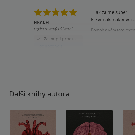
- Tak za me super .. - 
krkem ale nakonec s
HRACH
registrovaný uživatel
Pomohla vám tato rece
Zakoupil produkt
Hodnoceno z
aplikace
Další knihy autora