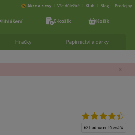
Akce a slevy
Vše důležité
Klub
Blog
Prodejny
E-košík
Košík
Přihlášení
Hračky
Papírnictví a dárky
Zav
4.4
z
5
62 hodnocení čtenářů
hvězd