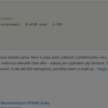
e stažení
e ve formátech
ePUB
mobi
PDF
tová zůstala sama. Není si jistá, jestli události z předchozího ro
 možnost nahradit části těla – nebyly jen výplodem její fantazie. D
ravili. A tak dál léčí nemajetné, pomáhá lidem a snaží se…
Přejít
Nesmrtelnost: Příběh lásky
Dana Schwartz