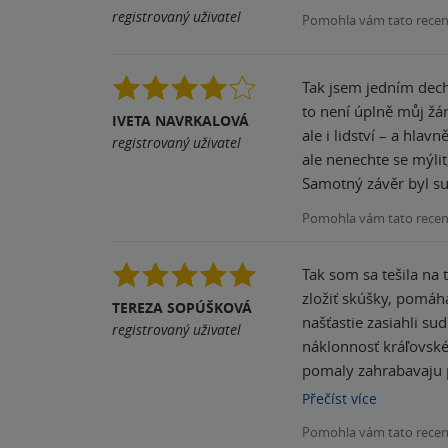
registrovaný uživatel
Pomohla vám tato rece
Tak jsem jedním dechem slupla i
to není úplně můj žánr, ale to byl omyl. Opět tu budeme řešit nějako
IVETA NAVRKALOVÁ
ale i lidství – a hlavně v tom všem 
registrovaný uživatel
ale nenechte se mýlit, začátek kn
Samotný závěr byl sup
Pomohla vám tato rece
Tak som sa tešila na 
zložiť skúšky, pomáhala kde sa dalo. Až raz pomohla, s dobrej vôle a ako 
TEREZA SOPÚŠKOVÁ
našťastie zasiahli sudičky a Hazel povolali vy
registrovaný uživatel
náklonnosť kráľovského doktora? V tychto historických romanoch mám vždy probl
pomaly zahrabavaju pod zem Výborná kniha, plná napätie a čakania, vylieči princeznú? Dokáž
vstup k spoločníkom 
Přečíst
více
Pomohla vám tato rece