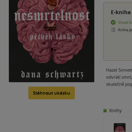
E-kniha
Ihned k
Kniha j
Hazel Sinnet
odvrátí smrt,
skutečně pop
Stáhnout ukázku
Knihy