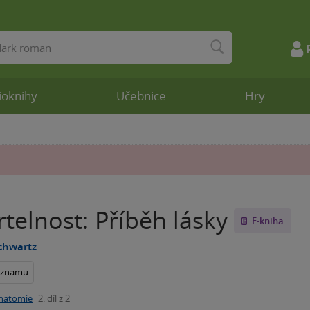
ioknihy
Učebnice
Hry
telnost: Příběh lásky
E-kniha
chwartz
seznamu
natomie
2. díl z 2