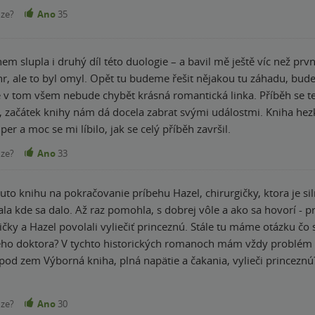
nze?
Ano
35
 druhý díl této duologie – a bavil mě ještě víc než první! U první knihy jsem nesmyslně napsala,
u tu záhadu, bude zde mystično, nesmrtelnost, nespravedlnost,
nebude chybět krásná romantická linka. Příběh se tentokrát odehrává u dvora královské rodiny,
ihy nám dá docela zabrat svými událostmi. Kniha hezky plyne a rozhodně vás nebude nudit.
er a moc se mi líbilo, jak se celý příběh završil.
nze?
Ano
33
tuto knihu na pokračovanie príbehu Hazel, chirurgičky, ktora je sil
sa hovorí - pre dobrotu na žebrotu a skončila vo väzbe,
liečiť princeznú. Stále tu máme otázku čo sa stalo s jej milovaným Jackom? Dokáže ustáť
ém odhadnúť vek postáv, pretože - máš 25? už ťa
e sa presadiť a dostať uznanie? Prijíme
smrti?
nze?
Ano
30