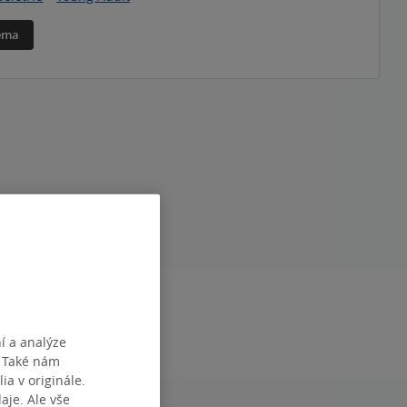
téma
DÁNÍ
1.01.2024
í a analýze
. Také nám
ia v originále.
je. Ale vše