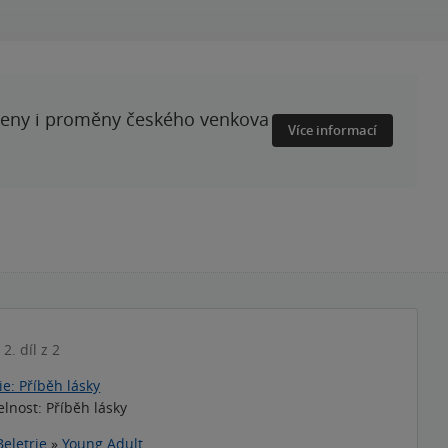
ženy i proměny českého venkova
Více informací
2. díl z 2
e: Příběh lásky
lnost: Příběh lásky
Beletrie
»
Young Adult