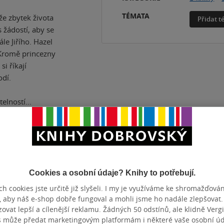
TÉMATA
 že zbytek života
Přidat 
s žádostí, aby se
le Jiřího. Hazel
 Kromě princezny
si říkají
odí.
telností…
ČET STRAN
368
DATUM VY
Cookies a osobní údaje? Knihy to potřebují.
h cookies jste určitě již slyšeli. I my je využíváme ke shromažďován
, aby náš e-shop dobře fungoval a mohli jsme ho nadále zlepšovat
vat lepší a cílenější reklamu. Žádných 50 odstínů, ale klidně Vergil
s může předat marketingovým platformám i některé vaše osobní úda