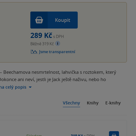
Koupit
289 Kč
s DPH
Běžně 319 Kč
Jsme transparentní
ku – Beechamova nesmrtelnost, lahvička s roztokem, který
okonce ani neví, jestli je Jack ještě naživu, nebo ho
 na celý popis
Všechny
Knihy
E-knihy
Do košík