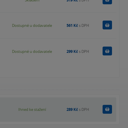
Skladem
319 Kč
s DPH
Do košík
Dostupné u dodavatele
561 Kč
s DPH
Do košík
Dostupné u dodavatele
299 Kč
s DPH
Koupit
Ihned ke stažení
289 Kč
s DPH