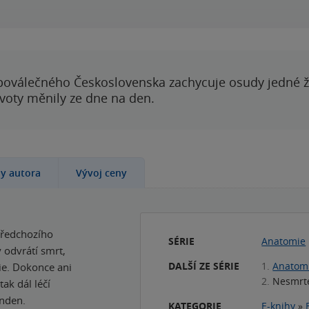
poválečného Československa zachycuje osudy jedné 
ivoty měnily ze dne na den.
hy autora
Vývoj ceny
 předchozího
SÉRIE
Anatomie
 odvrátí smrt,
DALŠÍ ZE SÉRIE
1.
Anatomi
zie. Dokonce ani
2.
Nesmrte
tak dál léčí
nden.
KATEGORIE
E-knihy
»