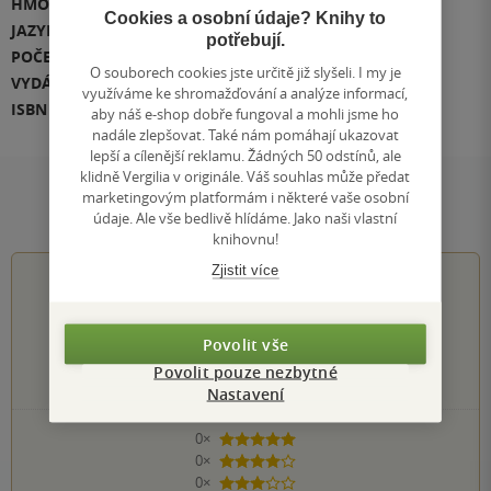
HMOTNOST
906 g
Cookies a osobní údaje? Knihy to
JAZYK
čeština
potřebují.
POČET STRAN
552
O souborech cookies jste určitě již slyšeli. I my je
VYDÁNÍ
1
využíváme ke shromažďování a analýze informací,
ISBN
978-80-284-0439-0
aby náš e-shop dobře fungoval a mohli jsme ho
nadále zlepšovat. Také nám pomáhají ukazovat
lepší a cílenější reklamu. Žádných 50 odstínů, ale
klidně Vergilia v originále. Váš souhlas může předat
marketingovým platformám i některé vaše osobní
Hodnocení a recenze čtenářů
údaje. Ale vše bedlivě hlídáme. Jako naši vlastní
knihovnu!
Zjistit více
0.0
z
5
Povolit vše
Povolit pouze nezbytné
0
hodnocení čtenářů
Nastavení
0×
5 hvězdiček
0×
4 hvězdičky
0×
3 hvězdičky