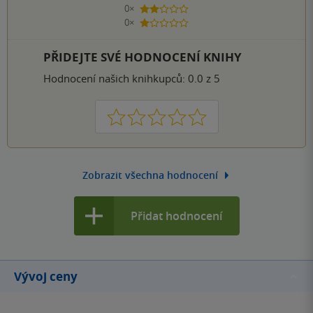
0×
2 hvězdičky
0×
1 hvezdička
PŘIDEJTE SVÉ HODNOCENÍ KNIHY
Hodnocení našich knihkupců: 0.0 z 5
1
2
3
4
5
Zobrazit všechna hodnocení
Přidat hodnocení
Vývoj ceny