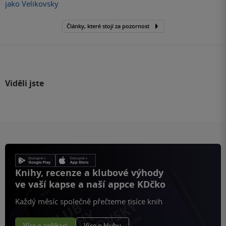
jako Velikovsky
Články, které stojí za pozornost
Viděli jste
Knihy, recenze a klubové výhody
ve vaší kapse a naší appce KDčko
Každý měsíc společně přečteme tisíce knih
Více o aplikaci
Více o klubu