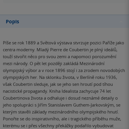
Popis
Píše se rok 1889 a Světová výstava stvrzuje pozici Paříže jako
centra moderny. Mladý Pierre de Coubertin je plný ideálů,
touží stvořit něco pro svou zemi a napomoci porozumění
mezi národy. O pět let později zakládá Mezinárodní
olympijský výbor a v roce 1896 stojí i za zrodem novodobých
olympijských her. Na sklonku života, v Berlíně roku 1936,
však Coubertin sleduje, jak se jeho sen hroutí pod tíhou
nacistické propagandy. Kniha Idealista zachycuje 74 let
Coubertinova života a odhaluje i dosud neznámé detaily o
jeho spolupráci s Jiřím Stanislavem Guthem-Jarkovským, se
kterým stavěli základy mezinárodního olympijského hnutí.
Ponořte se do inspirativního, ale i tragického příběhu muže,
kterému se i přes všechny překážky podařilo vybudovat