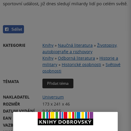
sportovní událost, již dnes sledují miliardy lidí po celém světě.
Sdílet
KATEGORIE
Knihy
»
Naučná literatura
»
Životopisy,
autobiografie a rozhovory
Knihy
»
Odborná literatura
»
Historie a
military
»
Historické osobnosti
»
Světové
osobnosti
TÉMATA
Přidat téma
NAKLADATEL
Universum
ROZMĚR
173 x 241 x 46
DATUM VYDÁNÍ
9.04.2025
EAN
9788028404390
VAZBA
pevná vazba