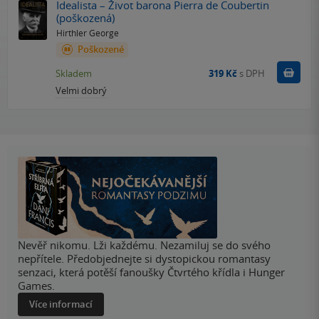
Idealista – Život barona Pierra de Coubertin
(poškozená)
Hirthler George
Poškozené
Do k
Skladem
319 Kč
s DPH
Velmi dobrý
Nevěř nikomu. Lži každému. Nezamiluj se do svého
nepřítele. Předobjednejte si dystopickou romantasy
senzaci, která potěší fanoušky Čtvrtého křídla i Hunger
Games.
Více informací