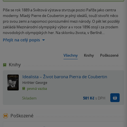
Píše se rok 1889 a Světová výstava stvrzuje pozici Paříže jako centra
moderny. Mladý Pierre de Coubertin je plný ideálů, touží stvořit něco
pro svou zemi a napomoci porozumění mezi národy. O pět let později
zakládá Mezinárodní olympijský výbor a v roce 1896 stojí i za zrodem
novodobých olympijských her. Na sklonku života, v Berlíně…
Přejít na celý popis
Všechny
Knihy
Poškozené
Knihy
Idealista – Život barona Pierra de Coubertin
Hirthler George
pevná vazba
Do k
Skladem
581 Kč
s DPH
Poškozené