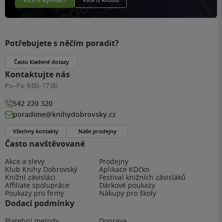
Potřebujete s něčím poradit?
Často kladené dotazy
Kontaktujte nás
Po–Pá:
8:00–17:00
542 220 320
poradime@knihydobrovsky.cz
Všechny kontakty
Naše prodejny
Často navštěvované
Akce a slevy
Prodejny
Klub Knihy Dobrovský
Aplikace KDčko
Knižní závisláci
Festival knižních závisláků
Affiliate spolupráce
Dárkové poukazy
Poukazy pro firmy
Nákupy pro školy
Dodací podmínky
Platební metody
Doprava