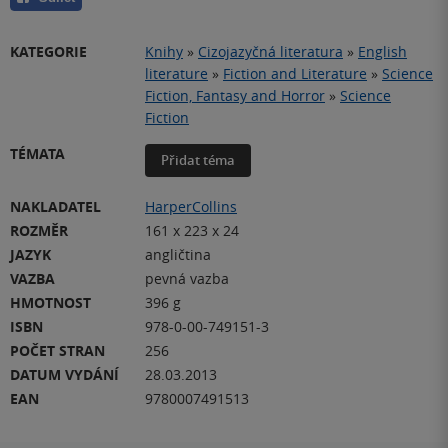
KATEGORIE
Knihy
»
Cizojazyčná literatura
»
English
literature
»
Fiction and Literature
»
Science
Fiction, Fantasy and Horror
»
Science
Fiction
TÉMATA
Přidat téma
NAKLADATEL
HarperCollins
ROZMĚR
161 x 223 x 24
JAZYK
angličtina
VAZBA
pevná vazba
HMOTNOST
396 g
ISBN
978-0-00-749151-3
POČET STRAN
256
DATUM VYDÁNÍ
28.03.2013
EAN
9780007491513