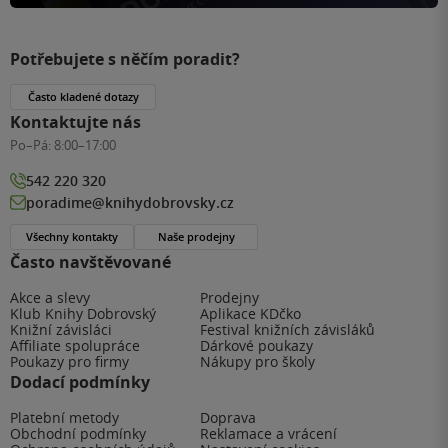
Potřebujete s něčím poradit?
Často kladené dotazy
Kontaktujte nás
Po–Pá:
8:00–17:00
542 220 320
poradime@knihydobrovsky.cz
Všechny kontakty
Naše prodejny
Často navštěvované
Akce a slevy
Prodejny
Klub Knihy Dobrovský
Aplikace KDčko
Knižní závisláci
Festival knižních závisláků
Affiliate spolupráce
Dárkové poukazy
Poukazy pro firmy
Nákupy pro školy
Dodací podmínky
Platební metody
Doprava
Obchodní podmínky
Reklamace a vrácení