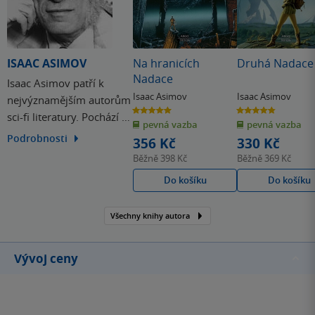
ISAAC ASIMOV
Na hranicích
Druhá Nadace
Nadace
Isaac Asimov patří k
Isaac Asimov
Isaac Asimov
nejvýznamějším autorům
5.0
4.8
sci-fi literatury. Pochází z
z
z
pevná vazba
pevná vazba
5
5
hvězdiček
hvězdiček
Ruska, ale celý život
Podrobnosti
356 Kč
330 Kč
pobýval v USA, kam jeho
Běžně
398 Kč
Běžně
369 Kč
rodina emigrovala. Je
Do košíku
Do košíku
autorem tří zakonů
robotiky. Jeho
Všechny knihy autora
nejznámějším díle je série
Nadace.
Vývoj ceny