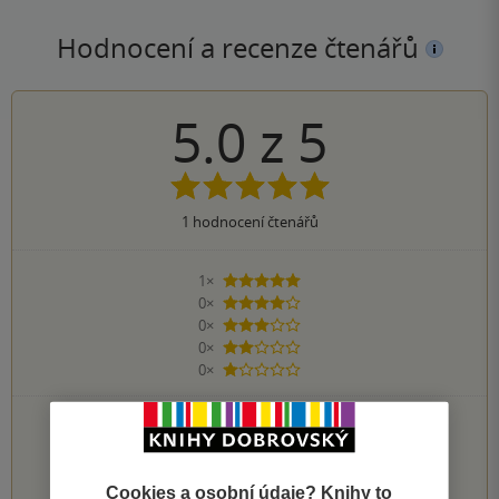
Hodnocení a recenze čtenářů
5.0
z
5
1
hodnocení čtenářů
1×
5 hvězdiček
0×
4 hvězdičky
0×
3 hvězdičky
0×
2 hvězdičky
0×
1 hvezdička
PŘIDEJTE SVÉ HODNOCENÍ KNIHY
1
2
3
4
5
Cookies a osobní údaje? Knihy to