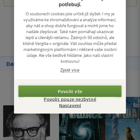
potřebují.
O souborech cookies jste určitě již slyšeli. I my je
Zobrazit všechna hodnocení
využíváme ke shromažďování a analýze informací,
aby náš e-shop dobře fungoval a mohli jsme ho
nadále zlepšovat. Také nám pomáhají ukazovat
Přidat hodnocení
lepší a cílenější reklamu. Žádných 50 odstínů, ale
klidně Vergilia v originále. Váš souhlas může předat
marketingovým platformám i některé vaše osobní
údaje. Ale vše bedlivě hlídáme. Jako naši vlastní
knihovnu!
Další knihy autora
Zjistit více
Povolit vše
Povolit pouze nezbytné
Nastavení