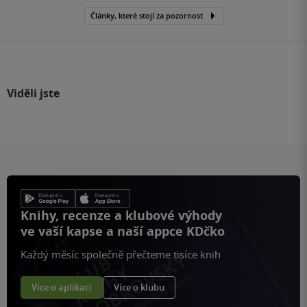
Články, které stojí za pozornost
Viděli jste
Knihy, recenze a klubové výhody
ve vaší kapse a naší appce KDčko
Každý měsíc společně přečteme tisíce knih
Více o aplikaci
Více o klubu