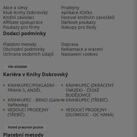
Akce a slevy
Prodejny
Klub Knihy Dobrovský
Aplikace KDčko
Knižní závisláci
Festival knižních závisláků
Affiliate spolupráce
Dárkové poukazy
Poukazy pro firmy
Nákupy pro školy
Dodací podmínky
Platební metody
Doprava
Obchodní podmínky
Reklamace a vrácení
Ochrana osobních údajů
Nastavení cookies
Vše důležité
Kariéra v Knihy Dobrovský
KNIHKUPEC/POKLADNÍ -
KNIHKUPEC (ZKRÁCENÝ
PRAHA 5, ANDĚL
ÚVAZEK) - ČESKÉ
BUDĚJOVICE
KNIHKUPEC - BRNO (Galerie
KNIHKUPEC (TŘEBÍČ)
Vaňkovka)
VEDOUCÍ PRODEJNY
VEDOUCÍ PRODEJNY
(TŘEBÍČ)
(OLOMOUC - OC HANÁ)
Volné pracovní pozice
Platební metody