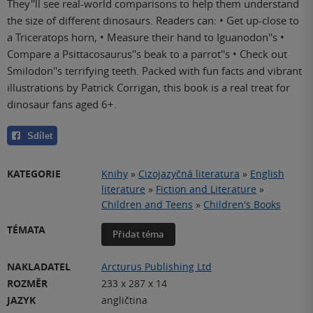
They''ll see real-world comparisons to help them understand
the size of different dinosaurs. Readers can: • Get up-close to
a Triceratops horn, • Measure their hand to Iguanodon''s •
Compare a Psittacosaurus''s beak to a parrot''s • Check out
Smilodon''s terrifying teeth. Packed with fun facts and vibrant
illustrations by Patrick Corrigan, this book is a real treat for
dinosaur fans aged 6+.
Sdílet
KATEGORIE
Knihy
»
Cizojazyčná literatura
»
English
literature
»
Fiction and Literature
»
Children and Teens
»
Children's Books
TÉMATA
Přidat téma
NAKLADATEL
Arcturus Publishing Ltd
ROZMĚR
233 x 287 x 14
JAZYK
angličtina