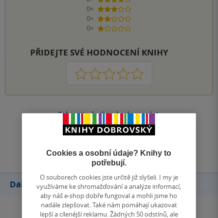
4 hvězdičky
0×
3 hvězdičky
0×
2 hvězdičky
0×
1 hvezdička
PŘIDEJTE SVÉ HODNOCENÍ KNIHY
1
2
3
4
5
Zobrazit všechna hodnocení
Přidat hodnocení
Cookies a osobní údaje? Knihy to
potřebují.
O souborech cookies jste určitě již slyšeli. I my je
Další knihy autora
využíváme ke shromažďování a analýze informací,
aby náš e-shop dobře fungoval a mohli jsme ho
nadále zlepšovat. Také nám pomáhají ukazovat
lepší a cílenější reklamu. Žádných 50 odstínů, ale