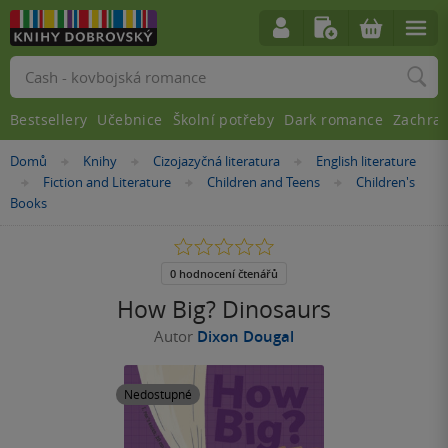
Vyhledávání
Bestsellery
Učebnice
Školní potřeby
Dark romance
Zachra
Nacházíte
Domů
Knihy
Cizojazyčná literatura
English literature
»
»
»
se
Fiction and Literature
Children and Teens
Children's
»
»
»
zde:
Books
0.0
z
5
0 hodnocení čtenářů
hvězdiček
How Big? Dinosaurs
Autor
Dixon Dougal
Nedostupné