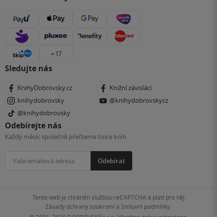
+ 17
Sledujte nás
KnihyDobrovsky.cz
Knižní závisláci
knihydobrovsky
@knihydobrovskycz
@knihydobrovsky
Odebírejte nás
Každý měsíc společně přečteme tisíce knih
Odebírat
Tento web je chráněn službou reCAPTCHA a platí pro něj
Zásady ochrany soukromí
a
Smluvní podmínky
.
© 2001–2026
DOBROVSKÝ s.r.o. Všechna práva vyhrazena.