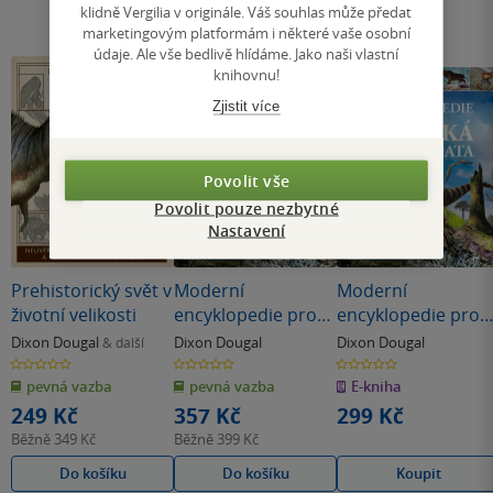
klidně Vergilia v originále. Váš souhlas může předat
marketingovým platformám i některé vaše osobní
údaje. Ale vše bedlivě hlídáme. Jako naši vlastní
knihovnu!
Zjistit více
Povolit vše
Povolit pouze nezbytné
Nastavení
Prehistorický svět v
Moderní
Moderní
životní velikosti
encyklopedie pro
encyklopedie pro
děti – Pravěká
děti – Pravěká
Dixon Dougal
Dixon Dougal
Dixon Dougal
& další
zvířata
zvířata
0.0
0.0
0.0
z
z
z
pevná vazba
pevná vazba
E-kniha
5
5
5
hvězdiček
hvězdiček
hvězdiček
249 Kč
357 Kč
299 Kč
Běžně
349 Kč
Běžně
399 Kč
Do košíku
Do košíku
Koupit