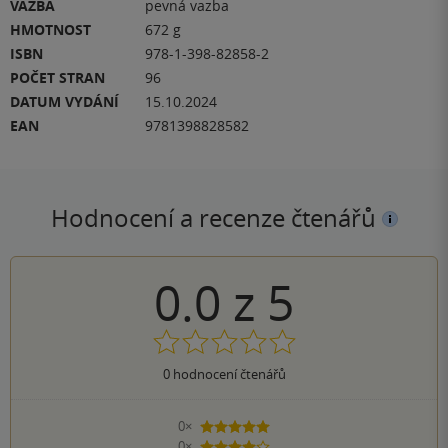
VAZBA
pevná vazba
HMOTNOST
672 g
ISBN
978-1-398-82858-2
POČET STRAN
96
DATUM VYDÁNÍ
15.10.2024
EAN
9781398828582
Hodnocení a recenze čtenářů
0.0
z
5
0
hodnocení čtenářů
0×
5 hvězdiček
0×