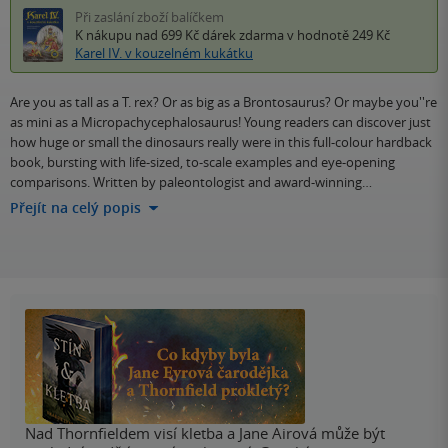
Při zaslání zboží balíčkem
K nákupu nad 699 Kč
dárek zdarma
v hodnotě 249 Kč
Karel IV. v kouzelném kukátku
Are you as tall as a T. rex? Or as big as a Brontosaurus? Or maybe you''re
as mini as a Micropachycephalosaurus! Young readers can discover just
how huge or small the dinosaurs really were in this full-colour hardback
book, bursting with life-sized, to-scale examples and eye-opening
comparisons. Written by paleontologist and award-winning…
Přejít na celý popis
Nad Thornfieldem visí kletba a Jane Airová může být