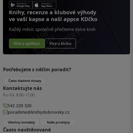
Knihy, recenze a klubové výhody
ve vaší kapse a naší appce KDčko
Každý měsíc společně přečteme tisíce knih
Více o aplikaci
Více o klubu
Potřebujete s něčím poradit?
Často kladené dotazy
Kontaktujte nás
Po–Pá:
8:00–17:00
542 220 320
poradime@knihydobrovsky.cz
Všechny kontakty
Naše prodejny
Často navštěvované