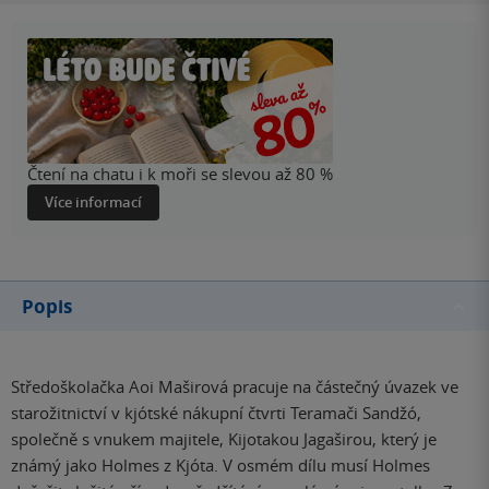
Čtení na chatu i k moři se slevou až 80 %
Více informací
Popis
Středoškolačka Aoi Maširová pracuje na částečný úvazek ve
starožitnictví v kjótské nákupní čtvrti Teramači Sandžó,
společně s vnukem majitele, Kijotakou Jagaširou, který je
známý jako Holmes z Kjóta. V osmém dílu musí Holmes