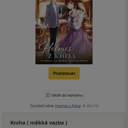
Prolistovat
Uložit do seznamu
Součástí série:
Holmes z Kjóta
8. díl z 14
Kniha (
měkká vazba
)