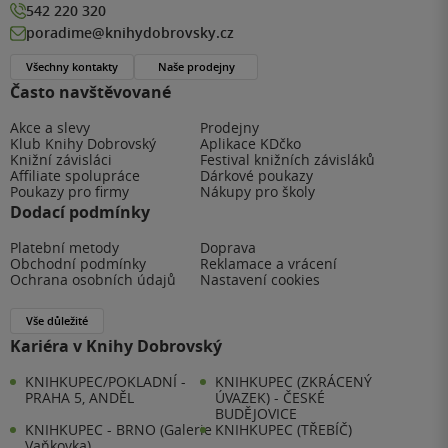
542 220 320
poradime@knihydobrovsky.cz
Všechny kontakty
Naše prodejny
Často navštěvované
Akce a slevy
Prodejny
Klub Knihy Dobrovský
Aplikace KDčko
Knižní závisláci
Festival knižních závisláků
Affiliate spolupráce
Dárkové poukazy
Poukazy pro firmy
Nákupy pro školy
Dodací podmínky
Platební metody
Doprava
Obchodní podmínky
Reklamace a vrácení
Ochrana osobních údajů
Nastavení cookies
Vše důležité
Kariéra v Knihy Dobrovský
KNIHKUPEC/POKLADNÍ -
KNIHKUPEC (ZKRÁCENÝ
PRAHA 5, ANDĚL
ÚVAZEK) - ČESKÉ
BUDĚJOVICE
KNIHKUPEC - BRNO (Galerie
KNIHKUPEC (TŘEBÍČ)
Vaňkovka)