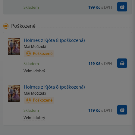
Do k
Skladem
199 Kč
s DPH
Poškozené
Holmes z Kjóta 8 (poškozená)
Mai Močizuki
Poškozené
Do k
Skladem
119 Kč
s DPH
Velmi dobrý
Holmes z Kjóta 8 (poškozená)
Mai Močizuki
Poškozené
Do k
Skladem
119 Kč
s DPH
Velmi dobrý