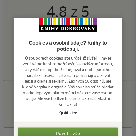
4.8
z
5
26
hodnocení čtenářů
Cookies a osobní údaje? Knihy to
22×
potřebují.
5 hvězdiček
4×
4 hvězdičky
O souborech cookies jste určitě již slyšeli. I my je
0×
3 hvězdičky
využíváme ke shromažďování a analýze informací,
0×
2 hvězdičky
aby náš e-shop dobře fungoval a mohli jsme ho
0×
1 hvezdička
nadále zlepšovat. Také nám pomáhají ukazovat
lepší a cílenější reklamu. Žádných 50 odstínů, ale
klidně Vergilia v originále. Váš souhlas může předat
PŘIDEJTE SVÉ HODNOCENÍ KNIHY
marketingovým platformám i některé vaše osobní
Hodnocení našich knihkupců: 0.0 z 5
údaje. Ale vše bedlivě hlídáme. Jako naši vlastní
knihovnu!
Zjistit více
1
2
3
4
5
Povolit vše