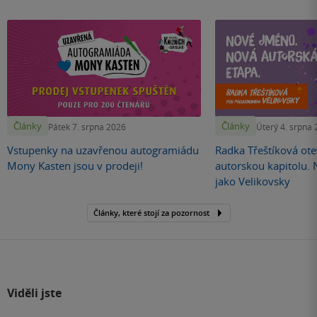
Články
Články
Pátek 7. srpna 2026
Úterý 4. srpna
Vstupenky na uzavřenou autogramiádu
Radka Třeštíková otev
Mony Kasten jsou v prodeji!
autorskou kapitolu.
jako Velikovsky
Články, které stojí za pozornost
Viděli jste