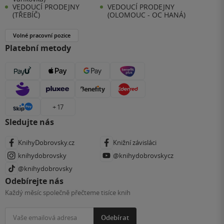
VEDOUCÍ PRODEJNY
VEDOUCÍ PRODEJNY
(TŘEBÍČ)
(OLOMOUC - OC HANÁ)
Volné pracovní pozice
Platební metody
+ 17
Sledujte nás
KnihyDobrovsky.cz
Knižní závisláci
knihydobrovsky
@knihydobrovskycz
@knihydobrovsky
Odebírejte nás
Každý měsíc společně přečteme tisíce knih
Odebírat