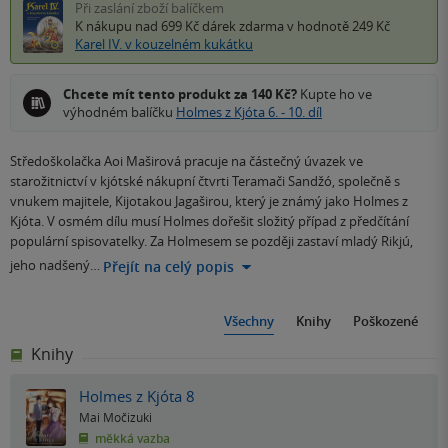
Při zaslání zboží balíčkem
K nákupu nad 699 Kč
dárek zdarma
v hodnotě 249 Kč
Karel IV. v kouzelném kukátku
Chcete mít tento produkt za 140 Kč?
Kupte ho ve
výhodném balíčku
Holmes z Kjóta 6. - 10. díl
Středoškolačka Aoi Maširová pracuje na částečný úvazek ve
starožitnictví v kjótské nákupní čtvrti Teramači Sandžó, společně s
vnukem majitele, Kijotakou Jagaširou, který je známý jako Holmes z
Kjóta. V osmém dílu musí Holmes dořešit složitý případ z předčítání
populární spisovatelky. Za Holmesem se později zastaví mladý Rikjú,
jeho nadšený…
Přejít na celý popis
Všechny
Knihy
Poškozené
Knihy
Holmes z Kjóta 8
Mai Močizuki
měkká vazba