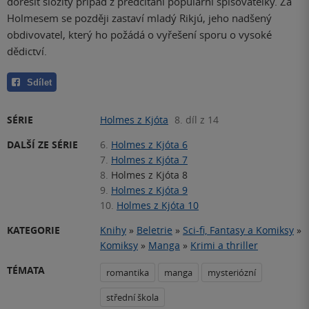
dořešit složitý případ z předčítání populární spisovatelky. Za
Holmesem se později zastaví mladý Rikjú, jeho nadšený
obdivovatel, který ho požádá o vyřešení sporu o vysoké
dědictví.
Sdílet
SÉRIE
Holmes z Kjóta
8. díl z 14
DALŠÍ ZE SÉRIE
6.
Holmes z Kjóta 6
7.
Holmes z Kjóta 7
8.
Holmes z Kjóta 8
9.
Holmes z Kjóta 9
10.
Holmes z Kjóta 10
KATEGORIE
Knihy
»
Beletrie
»
Sci-fi, Fantasy a Komiksy
»
Komiksy
»
Manga
»
Krimi a thriller
TÉMATA
romantika
manga
mysteriózní
střední škola