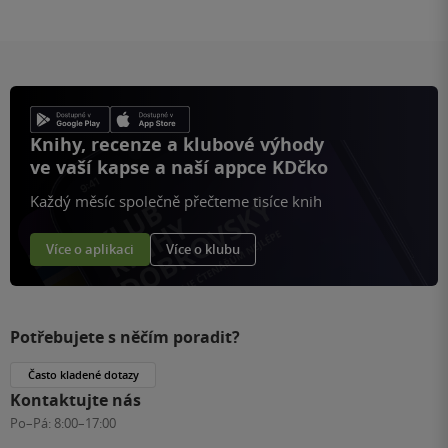
Knihy, recenze a klubové výhody
ve vaší kapse a naší appce KDčko
Každý měsíc společně přečteme tisíce knih
Více o aplikaci
Více o klubu
Potřebujete s něčím poradit?
Často kladené dotazy
Kontaktujte nás
Po–Pá:
8:00–17:00