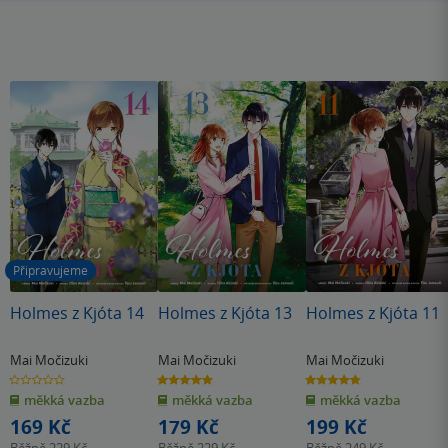
Připravujeme
Holmes z Kjóta 14
Holmes z Kjóta 13
Holmes z Kjóta 11
Mai Močizuki
Mai Močizuki
Mai Močizuki
0.0
5.0
4.8
z
z
z
měkká vazba
měkká vazba
měkká vazba
5
5
5
hvězdiček
hvězdiček
hvězdiček
169 Kč
179 Kč
199 Kč
Běžně
229 Kč
Běžně
229 Kč
Běžně
249 Kč