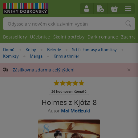
Vyhledávání
Bestsellery
Učebnice
Školní potřeby
Dark romance
Zachra
Nacházíte
Domů
Knihy
Beletrie
Sci-fi, Fantasy a Komiksy
»
»
»
»
se
Komiksy
Manga
Krimi a thriller
»
»
zde:
Zásilkovna zdarma celý týden!
Za
4.8
z
5
26 hodnocení čtenářů
hvězdiček
Holmes z Kjóta 8
Autor
Mai Močizuki