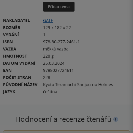
Přidat téma
NAKLADATEL
GATE
ROZMĚR
129 x 182 x 22
VYDÁNÍ
1
ISBN
978-80-277-2461-1
VAZBA
měkká vazba
HMOTNOST
228 g
DATUM VYDÁNÍ
25.03.2024
EAN
9788027724611
POČET STRAN
228
PŮVODNÍ NÁZEV
Kyoto Teramachi Sanjou no Holmes
JAZYK
čeština
Hodnocení a recenze čtenářů