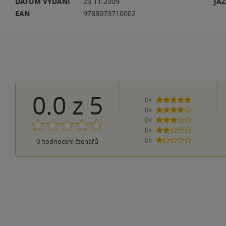
DATUM VYDÁNÍ
23.11.2009
JA
EAN
9788073710002
0.0
z
5
0×
5 hvězdiček
0×
4 hvězdičky
0×
3 hvězdičky
0×
2 hvězdičky
0×
0
hodnocení čtenářů
1 hvezdička