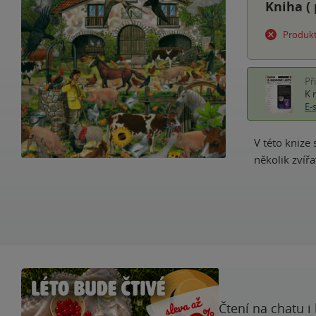
Kniha (
Produkt
Př
K 
E-
V této knize 
několik zvíř
Čtení na chatu i