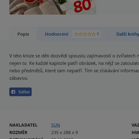
0
Popis
Hodnocení
Další knih
V této knize se děti dozvědí spoustu zajímavostí o zvířatech n
nejen to. Ke každé kapitole patří obrázek, na nějž se zatoulal
nebo předmětů, které tam nepatří. Tím se získávání informac
zábavou.
Sdílet
NAKLADATEL
SUN
VA
ROZMĚR
235 x 288 x 9
HM