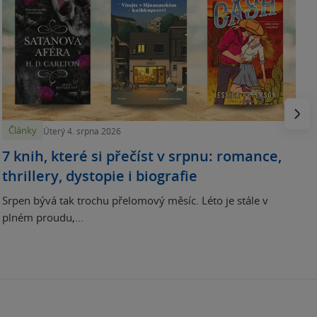
N
p
Násled
Články
Úterý 4. srpna 2026
7 knih, které si přečíst v srpnu: romance,
thrillery, dystopie i biografie
Srpen bývá tak trochu přelomový měsíc. Léto je stále v
plném proudu,...