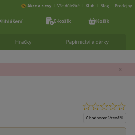
Akce a slevy
Vše důležité
Klub
Blog
Prodejny
E-košík
Košík
Přihlášení
Hračky
Papírnictví a dárky
Zav
0.0
z
5
0 hodnocení čtenářů
hvěz