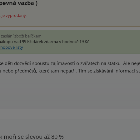
pevná vazba
)
 je vyprodaný.
i zaslání zboží balíčkem
nákupu nad 99 Kč
dárek zdarma
v hodnotě 19 Kč
shopové listy
se děti dozvědí spoustu zajímavostí o zvířatech na statku. Ale neje
at nebo předmětů, které tam nepatří. Tím se získávání informací s
 k moři se slevou až 80 %