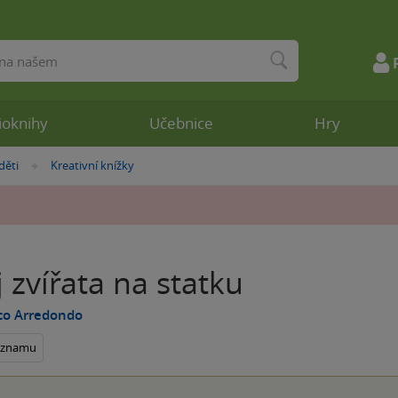
ioknihy
Učebnice
Hry
děti
Kreativní knížky
»
 zvířata na statku
co Arredondo
seznamu