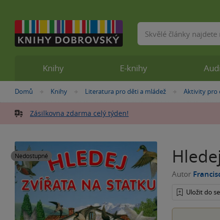
Vyhledávání
Knihy
E-knihy
Aud
Nacházíte
Domů
Knihy
Literatura pro děti a mládež
Aktivity pro 
»
»
»
se
zde:
Zásilkovna zdarma celý týden!
Hledej
Nedostupné
Autor
Francis
Uložit do 