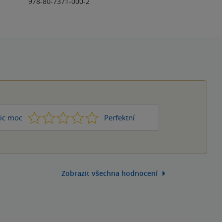
978-80-7371-000-2
1
2
3
4
5
ic moc
Perfektní
Zobrazit všechna hodnocení