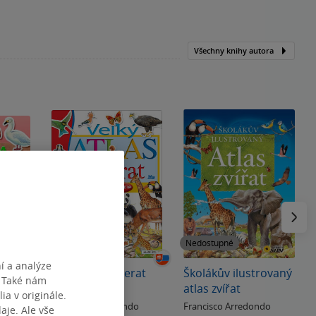
Všechny knihy autora
Následu
Nedostupné
Nedostupné
í a analýze
tku
Veľký atlas zvierat
Školákův ilustrovaný
. Také nám
atlas zvířat
ia v originále.
do
Francisco Arredondo
Francisco Arredondo
je. Ale vše