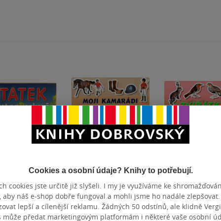
Cookies a osobní údaje? Knihy to potřebují.
h cookies jste určitě již slyšeli. I my je využíváme ke shromažďován
k a život na
Kamarádi koníci
Zvířátka na sta
, aby náš e-shop dobře fungoval a mohli jsme ho nadále zlepšovat
ově
vat lepší a cílenější reklamu. Žádných 50 odstínů, ale klidně Vergil
sco Arredondo
Francisco Arredondo
Francisco Arredon
s může předat marketingovým platformám i některé vaše osobní úda