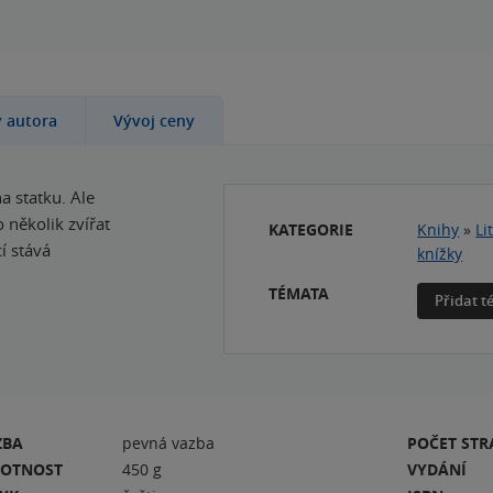
y autora
Vývoj ceny
a statku. Ale
o několik zvířat
KATEGORIE
Knihy
»
Li
í stává
knížky
TÉMATA
Přidat 
ZBA
pevná vazba
POČET ST
OTNOST
450 g
VYDÁNÍ