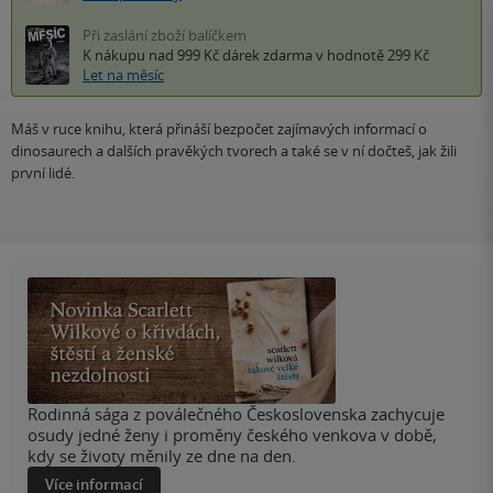
Při zaslání zboží balíčkem
K nákupu nad 999 Kč
dárek zdarma
v hodnotě 299 Kč
Let na měsíc
Máš v ruce knihu, která přináší bezpočet zajímavých informací o
dinosaurech a dalších pravěkých tvorech a také se v ní dočteš, jak žili
první lidé.
Rodinná sága z poválečného Československa zachycuje
osudy jedné ženy i proměny českého venkova v době,
kdy se životy měnily ze dne na den.
Více informací