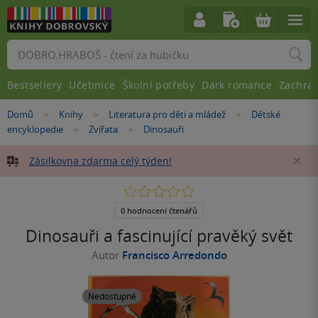
Vyhledávání
Bestsellery
Učebnice
Školní potřeby
Dark romance
Zachra
Nacházíte
Domů
Knihy
Literatura pro děti a mládež
Dětské
»
»
»
se
encyklopedie
Zvířata
Dinosauři
»
»
zde:
Zásilkovna zdarma celý týden!
Za
0.0
z
5
0 hodnocení čtenářů
hvězdiček
Dinosauři a fascinující pravěký svět
Autor
Francisco Arredondo
Nedostupné