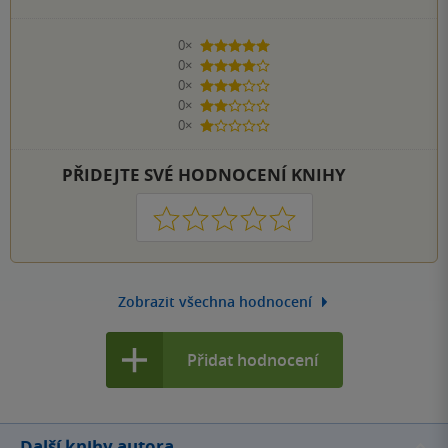
0×
5 hvězdiček
0×
4 hvězdičky
0×
3 hvězdičky
0×
2 hvězdičky
0×
1 hvezdička
PŘIDEJTE SVÉ HODNOCENÍ KNIHY
1
2
3
4
5
Zobrazit všechna hodnocení
Přidat hodnocení
Další knihy autora