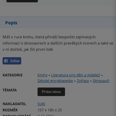
Popis
Máš v ruce knihu, která přináší bezpočet zajímavých
informací o dinosaurech a dalších pravěkých tvorech a také se
v ní dočteš, jak žili první lidé.
Sdílet
KATEGORIE
Knihy
»
Literatura pro děti a mládež
»
Dětské encyklopedie
»
Zvířata
»
Dinosauři
TÉMATA
Přidat téma
NAKLADATEL
SUN
ROZMĚR
157 x 185 x 25