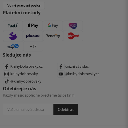
Volné pracovní pozice
Platební metody
+ 17
Sledujte nás
KnihyDobrovsky.cz
Knižní závisláci
knihydobrovsky
@knihydobrovskycz
@knihydobrovsky
Odebírejte nás
Každý měsíc společně přečteme tisíce knih
Odebírat