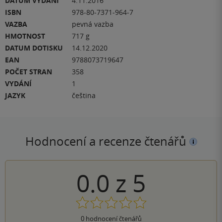
DATUM VYDÁNÍ
4.11.2016
ISBN
978-80-7371-964-7
VAZBA
pevná vazba
HMOTNOST
717 g
DATUM DOTISKU
14.12.2020
EAN
9788073719647
POČET STRAN
358
VYDÁNÍ
1
JAZYK
čeština
Hodnocení a recenze čtenářů
0.0
z
5
0
hodnocení čtenářů