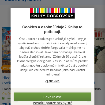
Cookies a osobní údaje? Knihy to
potřebují.
O souborech cookies jste určitě již slyšeli. I my je
využíváme ke shromažďování a analýze informací,
aby náš e-shop dobře fungoval a mohli jsme ho
nadále zlepšovat. Také nám pomáhají ukazovat
lepší a cílenější reklamu. Žádných 50 odstínů, ale
klidně Vergilia v originále. Váš souhlas může předat
marketingovým platformám i některé vaše osobní
Poškozené
údaje. Ale vše bedlivě hlídáme. Jako naši vlastní
knihovnu!
Hledej piráty
Statek a život na
Dinosauři a
Zjistit více
(poškozená)
venkově
prehistorická
zvířata
Francisco Arredondo
Francisco Arredondo
Francisco Arredondo
0.0
0.0
0.0
z
z
z
Povolit vše
pevná vazba
pevná vazba
pevná vazba
5
5
5
hvězdiček
hvězdiček
hvězdiček
Povolit pouze nezbytné
79 Kč
321 Kč
411 Kč