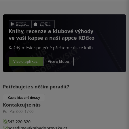
Knihy, recenze a klubové výhody
ve vaší kapse a naší appce KDčko
Každý měsíc společně přečteme tisíce knih
Více o aplikaci
Více o klubu
Potřebujete s něčím poradit?
Často kladené dotazy
Kontaktujte nás
Po–Pá:
8:00–17:00
542 220 320
poradime@knihydobrovsky.cz