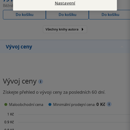
Nastavení
Běžně
159 Kč
Běžně
359 Kč
Běžně
459 Kč
Do košíku
Do košíku
Do košíku
Všechny knihy autora
Vývoj ceny
Vývoj ceny
Získejte přehled o vývoji ceny za posledních 60 dní.
0 Kč
Maloobchodní cena
Minimální prodejní cena: