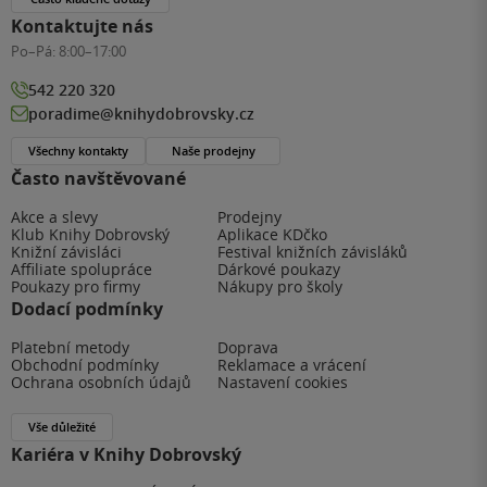
Kontaktujte nás
Po–Pá:
8:00–17:00
542 220 320
poradime@knihydobrovsky.cz
Všechny kontakty
Naše prodejny
Často navštěvované
Akce a slevy
Prodejny
Klub Knihy Dobrovský
Aplikace KDčko
Knižní závisláci
Festival knižních závisláků
Affiliate spolupráce
Dárkové poukazy
Poukazy pro firmy
Nákupy pro školy
Dodací podmínky
Platební metody
Doprava
Obchodní podmínky
Reklamace a vrácení
Ochrana osobních údajů
Nastavení cookies
Vše důležité
Kariéra v Knihy Dobrovský