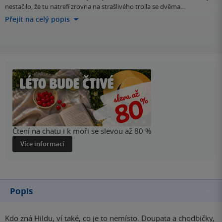
nestačilo, že tu natrefí zrovna na strašlivého trolla se dvěma…
Přejít na celý popis
Čtení na chatu i k moři se slevou až 80 %
Více informací
Popis
Kdo zná Hildu, ví také, co je to nemísto. Doupata a chodbičky,