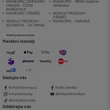
KNIHKUPEC (ZKRÁCENÝ
KNIHKUPEC - BRNO (Galerie
ÚVAZEK) - ČESKÉ
Vaňkovka)
BUDĚJOVICE
KNIHKUPEC (TŘEBÍČ)
VEDOUCÍ PRODEJNY
(TŘEBÍČ)
VEDOUCÍ PRODEJNY
KNIHKUPEC - KARVINÁ
(OLOMOUC - OC HANÁ)
Volné pracovní pozice
Platební metody
+ 17
Sledujte nás
KnihyDobrovsky.cz
Knižní závisláci
knihydobrovsky
@knihydobrovskycz
@knihydobrovsky
Odebírejte nás