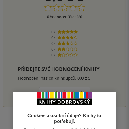
0
hodnocení čtenářů
0×
5 hvězdiček
0×
4 hvězdičky
0×
3 hvězdičky
0×
2 hvězdičky
0×
1 hvezdička
PŘIDEJTE SVÉ HODNOCENÍ KNIHY
Hodnocení našich knihkupců: 0.0 z 5
1
2
3
4
5
Cookies a osobní údaje? Knihy to
Zobrazit všechna hodnocení
potřebují.