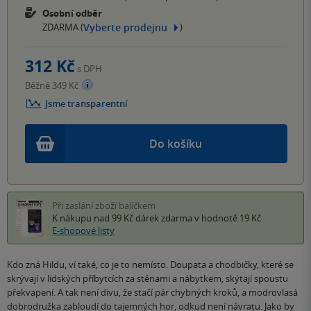
Osobní odběr
Vyberte prodejnu
ZDARMA (
)
312 Kč
s DPH
Běžně 349 Kč
Jsme transparentní
Do košíku
Při zaslání zboží balíčkem
K nákupu nad 99 Kč
dárek zdarma
v hodnotě 19 Kč
E-shopové listy
Kdo zná Hildu, ví také, co je to nemísto. Doupata a chodbičky, které se
skrývají v lidských příbytcích za stěnami a nábytkem, skýtají spoustu
překvapení. A tak není divu, že stačí pár chybných kroků, a modrovlasá
dobrodružka zabloudí do tajemných hor, odkud není návratu. Jako by