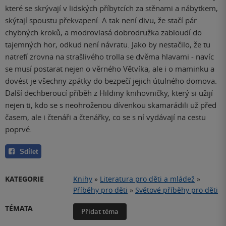
které se skrývají v lidských příbytcích za stěnami a nábytkem,
skýtají spoustu překvapení. A tak není divu, že stačí pár
chybných kroků, a modrovlasá dobrodružka zabloudí do
tajemných hor, odkud není návratu. Jako by nestačilo, že tu
natrefí zrovna na strašlivého trolla se dvěma hlavami - navíc
se musí postarat nejen o věrného Větvíka, ale i o maminku a
dovést je všechny zpátky do bezpečí jejich útulného domova.
Další dechberoucí příběh z Hildiny knihovničky, který si užijí
nejen ti, kdo se s neohroženou dívenkou skamarádili už před
časem, ale i čtenáři a čtenářky, co se s ní vydávají na cestu
poprvé.
Sdílet
KATEGORIE
Knihy
»
Literatura pro děti a mládež
»
Příběhy pro děti
»
Světové příběhy pro děti
TÉMATA
Přidat téma