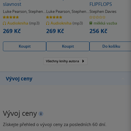
slavnost
FLIPFLOPS
Luke Pearson
,
Stephen
Luke Pearson
,
Stephen
Stephen Davies
Davies
Davies
4.7
5.0
0.0
z
z
z
Audiokniha
(mp3)
Audiokniha
(mp3)
měkká vazba
5
5
5
hvězdiček
hvězdiček
hvězdiček
269 Kč
269 Kč
256 Kč
Koupit
Koupit
Do košíku
Všechny knihy autora
Vývoj ceny
Vývoj ceny
Získejte přehled o vývoji ceny za posledních 60 dní.