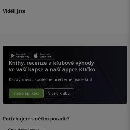
Viděli jste
Knihy, recenze a klubové výhody
ve vaší kapse a naší appce KDčko
Každý měsíc společně přečteme tisíce knih
Více o aplikaci
Více o klubu
Potřebujete s něčím poradit?
Často kladené dotazy