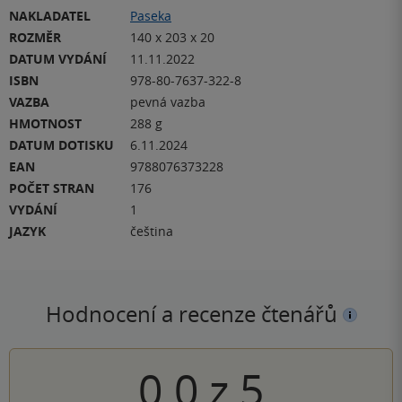
NAKLADATEL
Paseka
ROZMĚR
140 x 203 x 20
DATUM VYDÁNÍ
11.11.2022
ISBN
978-80-7637-322-8
VAZBA
pevná vazba
HMOTNOST
288 g
DATUM DOTISKU
6.11.2024
EAN
9788076373228
POČET STRAN
176
VYDÁNÍ
1
JAZYK
čeština
Hodnocení a recenze čtenářů
0.0
z
5