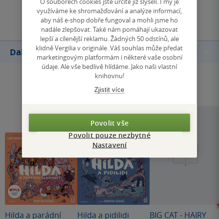
O souborech cookies jste určitě již slyšeli. I my je
Přidat hodnocení
využíváme ke shromažďování a analýze informací,
aby náš e-shop dobře fungoval a mohli jsme ho
nadále zlepšovat. Také nám pomáhají ukazovat
lepší a cílenější reklamu. Žádných 50 odstínů, ale
klidně Vergilia v originále. Váš souhlas může předat
Další knihy autora
marketingovým platformám i některé vaše osobní
údaje. Ale vše bedlivě hlídáme. Jako naši vlastní
knihovnu!
Zjistit více
Povolit vše
Povolit pouze nezbytné
Nastavení
Hilda a parádní
Hilda a pidilidi
BIG CAT - HAIRY