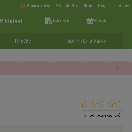
Akce a slevy
Vše důležité
Klub
Blog
Prodejny
E-košík
Košík
Přihlášení
Hračky
Papírnictví a dárky
Zav
0.0
z
5
0 hodnocení čtenářů
hvěz