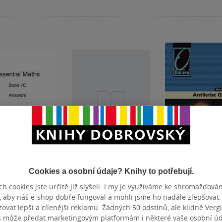
Nedostupné
tial Maths 7C
Leonardo
Antikrist Galile
Cookies a osobní údaje? Knihy to potřebují.
ers
h cookies jste určitě již slyšeli. I my je využíváme ke shromažďován
Rayner
,
Michael
Michael White
Michael White
, aby náš e-shop dobře fungoval a mohli jsme ho nadále zlepšovat
0.0
0.0
z
z
vat lepší a cílenější reklamu. Žádných 50 odstínů, ale klidně Vergil
á vazba
měkká vazba
pevná vazba
5
5
k
hvězdiček
hvězdiček
s může předat marketingovým platformám i některé vaše osobní úda