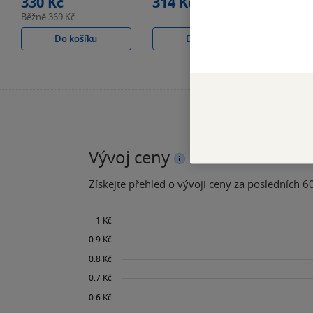
330 Kč
314 Kč
165 
Běžně
369 Kč
Do košíku
Do košíku
Vývoj ceny
Získejte přehled o vývoji ceny za posledních 60