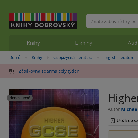
Vyhledávání
Knihy
E-knihy
Aud
Nacházíte
Domů
Knihy
Cizojazyčná literatura
English literature
»
»
»
se
zde:
Zásilkovna zdarma celý týden!
Highe
Nedostupné
Autor
Michae
Uložit do 