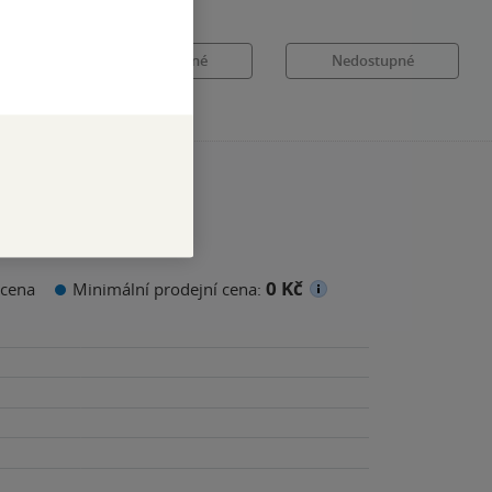
é
Nedostupné
Nedostupné
0 Kč
cena
Minimální prodejní cena: