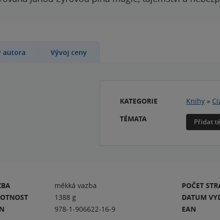
y autora
Vývoj ceny
KATEGORIE
Knihy
»
Ci
TÉMATA
Přidat 
ZBA
měkká vazba
POČET ST
OTNOST
1388 g
DATUM VY
BN
978-1-906622-16-9
EAN