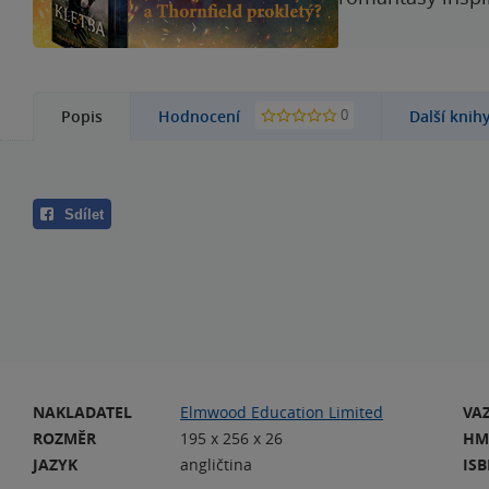
0
Popis
Hodnocení
Další knih
Sdílet
NAKLADATEL
Elmwood Education Limited
VA
ROZMĚR
195 x 256 x 26
HM
JAZYK
angličtina
IS