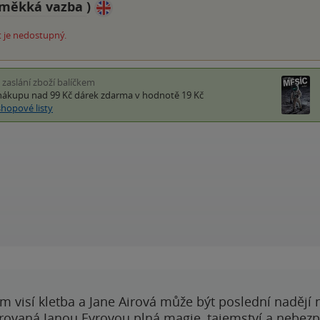
měkká vazba
)
 je nedostupný.
i zaslání zboží balíčkem
nákupu nad 99 Kč
dárek zdarma
v hodnotě 19 Kč
shopové listy
 visí kletba a Jane Airová může být poslední nadějí n
rovaná Janou Eyrovou plná magie, tajemství a nebezp