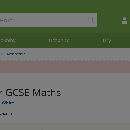
ioknihy
Učebnice
Hry
Nonfiction
»
r GCSE Maths
l White
seznamu