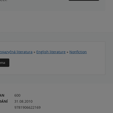
zojazyčná literatura
»
English literature
»
Nonfiction
téma
RAN
600
DÁNÍ
31.08.2010
9781906622169