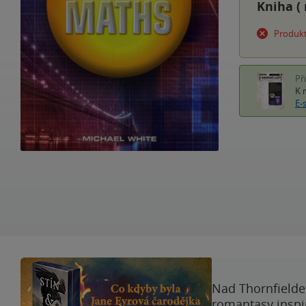
Kniha (
Produkt
Př
K 
E-
Nad Thornfieldem
romantasy inspi