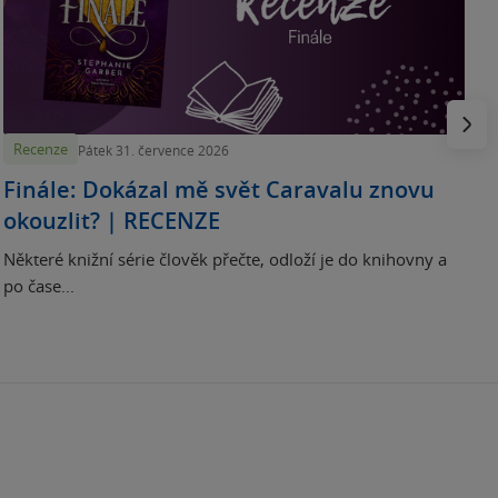
p
H
e
Násled
Recenze
Pátek 31. července 2026
Finále: Dokázal mě svět Caravalu znovu
okouzlit? | RECENZE
Některé knižní série člověk přečte, odloží je do knihovny a
po čase...