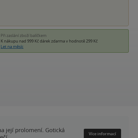
Při zaslání zboží balíčkem
K nákupu nad 999 Kč
dárek zdarma
v hodnotě 299 Kč
Let na měsíc
a její prolomení. Gotická
Více informací
ečí.