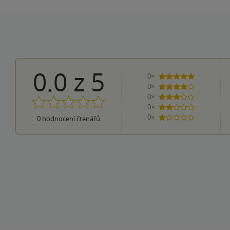
0.0
z
5
0×
5 hvězdiček
0×
4 hvězdičky
0×
3 hvězdičky
0×
2 hvězdičky
0×
0
hodnocení čtenářů
1 hvezdička