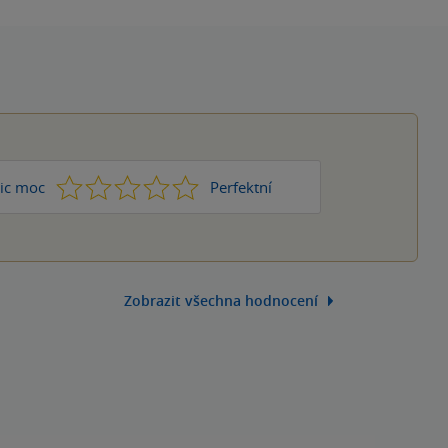
1
2
3
4
5
ic moc
Perfektní
Zobrazit všechna hodnocení