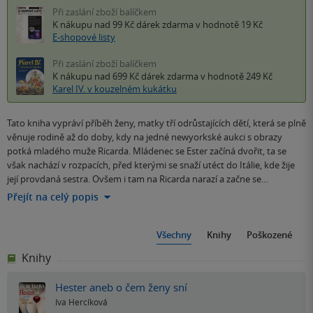
Při zaslání zboží balíčkem
K nákupu nad 99 Kč
dárek zdarma
v hodnotě 19 Kč
E-shopové listy
Při zaslání zboží balíčkem
K nákupu nad 699 Kč
dárek zdarma
v hodnotě 249 Kč
Karel IV. v kouzelném kukátku
Tato kniha vypráví příběh ženy, matky tří odrůstajících dětí, která se plně
věnuje rodině až do doby, kdy na jedné newyorkské aukci s obrazy
potká mladého muže Ricarda. Mládenec se Ester začíná dvořit, ta se
však nachází v rozpacích, před kterými se snaží utéct do Itálie, kde žije
její provdaná sestra. Ovšem i tam na Ricarda narazí a začne se…
Přejít na celý popis
Všechny
Knihy
Poškozené
Knihy
Hester aneb o čem ženy sní
Iva Hercíková