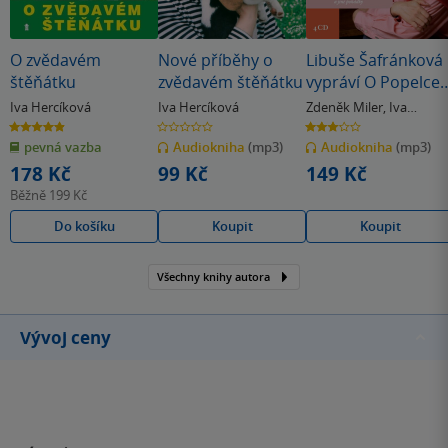
O zvědavém
Nové příběhy o
Libuše Šafránková
štěňátku
zvědavém štěňátku
vypráví O Popelce 
jiné pohádky
Iva Hercíková
Iva Hercíková
Zdeněk Miler
,
Iva
Hercíková
4.9
0.0
3.0
z
z
z
pevná vazba
Audiokniha
(mp3)
Audiokniha
(mp3)
5
5
5
hvězdiček
hvězdiček
hvězdiček
178 Kč
99 Kč
149 Kč
Běžně
199 Kč
Do košíku
Koupit
Koupit
Všechny knihy autora
Vývoj ceny