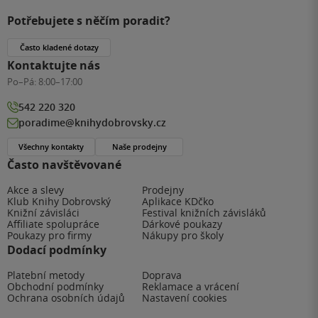
Potřebujete s něčím poradit?
Často kladené dotazy
Kontaktujte nás
Po–Pá:
8:00–17:00
542 220 320
poradime@knihydobrovsky.cz
Všechny kontakty
Naše prodejny
Často navštěvované
Akce a slevy
Prodejny
Klub Knihy Dobrovský
Aplikace KDčko
Knižní závisláci
Festival knižních závisláků
Affiliate spolupráce
Dárkové poukazy
Poukazy pro firmy
Nákupy pro školy
Dodací podmínky
Platební metody
Doprava
Obchodní podmínky
Reklamace a vrácení
Ochrana osobních údajů
Nastavení cookies