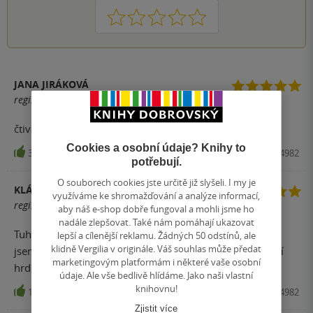
1
2
3
4
5
JANA JIRÁKOVÁ
registrovaný uživatel
čtivá , překvapivé zvraty s nádechem erotiky
Cookies a osobní údaje? Knihy to
30
Kniha, MOTTO, 2013, 9788072464982
potřebují.
O souborech cookies jste určitě již slyšeli. I my je
KLÁRA KONEČNÁ
využíváme ke shromažďování a analýze informací,
registrovaný uživatel
aby náš e-shop dobře fungoval a mohli jsme ho
nadále zlepšovat. Také nám pomáhají ukazovat
Tuhle knihu jsem četla na doporučení kamarádky a byla
lepší a cílenější reklamu. Žádných 50 odstínů, ale
klidně Vergilia v originále. Váš souhlas může předat
jsem s ní spokojená. Bylo zajímavé sledovat osud hlavní
marketingovým platformám i některé vaše osobní
hrdinky. Kniha se čte opravdu sama.
údaje. Ale vše bedlivě hlídáme. Jako naši vlastní
knihovnu!
10
Kniha, MOTTO, 2013, 9788072464982
Zjistit více