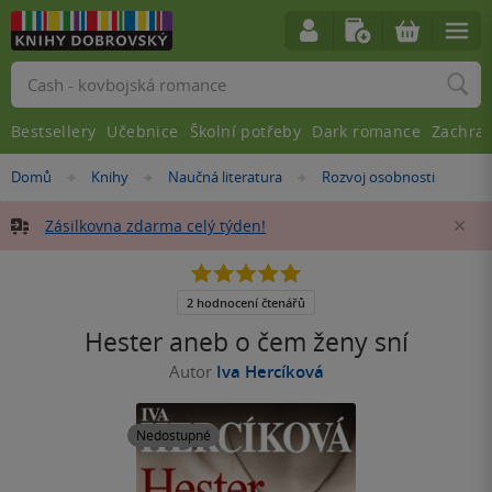
Vyhledávání
Bestsellery
Učebnice
Školní potřeby
Dark romance
Zachra
Nacházíte
Domů
Knihy
Naučná literatura
Rozvoj osobnosti
»
»
»
se
zde:
Zásilkovna zdarma celý týden!
Za
5.0
z
5
2 hodnocení čtenářů
hvězdiček
Hester aneb o čem ženy sní
Autor
Iva Hercíková
Nedostupné