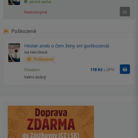
pevná vazba
Ned
Nedostupné
Poškozené
Hester aneb o čem ženy sní (poškozená)
Iva Hercíková
Poškozené
Do k
Skladem
119 Kč
s DPH
Velmi dobrý