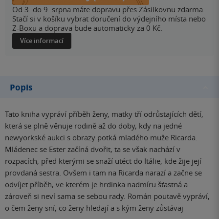
Od 3. do 9. srpna máte dopravu přes Zásilkovnu zdarma.
Stačí si v košíku vybrat doručení do výdejního místa nebo
Z-Boxu a doprava bude automaticky za 0 Kč.
Více informací
Popis
Tato kniha vypráví příběh ženy, matky tří odrůstajících dětí,
která se plně věnuje rodině až do doby, kdy na jedné
newyorkské aukci s obrazy potká mladého muže Ricarda.
Mládenec se Ester začíná dvořit, ta se však nachází v
rozpacích, před kterými se snaží utéct do Itálie, kde žije její
provdaná sestra. Ovšem i tam na Ricarda narazí a začne se
odvíjet příběh, ve kterém je hrdinka nadmíru šťastná a
zároveň si neví sama se sebou rady. Román poutavě vypráví,
o čem ženy sní, co ženy hledají a s kým ženy zůstávaj