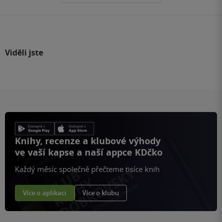
Viděli jste
Knihy, recenze a klubové výhody
ve vaší kapse a naší appce KDčko
Každý měsíc společně přečteme tisíce knih
Více o aplikaci
Více o klubu