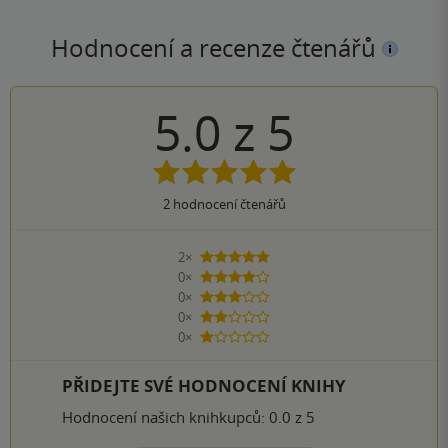
Hodnocení a recenze čtenářů
5.0
z
5
2
hodnocení čtenářů
2×
5 hvězdiček
0×
4 hvězdičky
0×
3 hvězdičky
0×
2 hvězdičky
0×
1 hvezdička
PŘIDEJTE SVÉ HODNOCENÍ KNIHY
Hodnocení našich knihkupců: 0.0 z 5