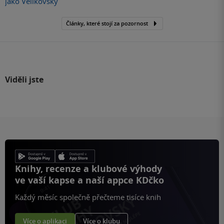
jako Velikovsky
Články, které stojí za pozornost
Viděli jste
Knihy, recenze a klubové výhody
ve vaší kapse a naší appce KDčko
Každý měsíc společně přečteme tisíce knih
Více o aplikaci
Více o klubu