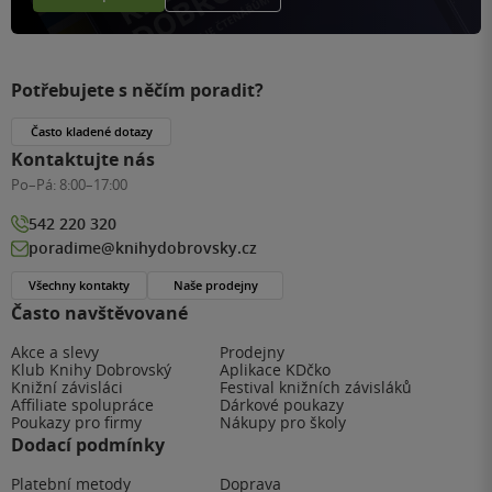
Potřebujete s něčím poradit?
Často kladené dotazy
Kontaktujte nás
Po–Pá:
8:00–17:00
542 220 320
poradime@knihydobrovsky.cz
Všechny kontakty
Naše prodejny
Často navštěvované
Akce a slevy
Prodejny
Klub Knihy Dobrovský
Aplikace KDčko
Knižní závisláci
Festival knižních závisláků
Affiliate spolupráce
Dárkové poukazy
Poukazy pro firmy
Nákupy pro školy
Dodací podmínky
Platební metody
Doprava