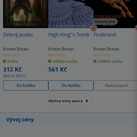
Nedostupné
Zelený jezdec
High King''s Tomb
Firebrand
Kristen Britain
Kristen Britain
Kristen Britain
0.0
0.0
0.0
z
z
z
kniha
měkká vazba
měkká vazba
5
5
5
hvězdiček
hvězdiček
hvězdiček
312 Kč
561 Kč
Běžně
349 Kč
Do košíku
Do košíku
Nedostupné
Všechny knihy autora
Vývoj ceny