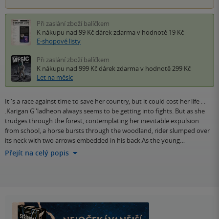
Při zaslání zboží balíčkem
K nákupu nad 99 Kč
dárek zdarma
v hodnotě 19 Kč
E-shopové listy
Při zaslání zboží balíčkem
K nákupu nad 999 Kč
dárek zdarma
v hodnotě 299 Kč
Let na měsíc
It''s a race against time to save her country, but it could cost her life . .
.Karigan G''ladheon always seems to be getting into fights. But as she
trudges through the forest, contemplating her inevitable expulsion
from school, a horse bursts through the woodland, rider slumped over
its neck with two arrows embedded in his back.As the young…
Přejít na celý popis