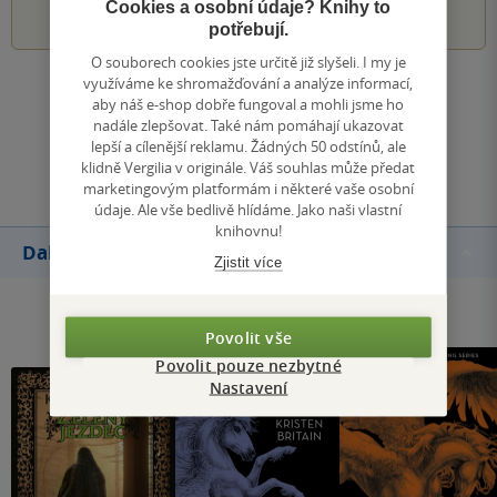
Cookies a osobní údaje? Knihy to
potřebují.
O souborech cookies jste určitě již slyšeli. I my je
využíváme ke shromažďování a analýze informací,
Zobrazit všechna hodnocení
aby náš e-shop dobře fungoval a mohli jsme ho
nadále zlepšovat. Také nám pomáhají ukazovat
lepší a cílenější reklamu. Žádných 50 odstínů, ale
Přidat hodnocení
klidně Vergilia v originále. Váš souhlas může předat
marketingovým platformám i některé vaše osobní
údaje. Ale vše bedlivě hlídáme. Jako naši vlastní
knihovnu!
Další knihy autora
Zjistit více
Povolit vše
Povolit pouze nezbytné
Nastavení