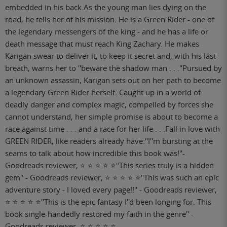
embedded in his back.As the young man lies dying on the
road, he tells her of his mission. He is a Green Rider - one of
the legendary messengers of the king - and he has a life or
death message that must reach King Zachary. He makes
Karigan swear to deliver it, to keep it secret and, with his last
breath, warns her to ''beware the shadow man . . .''Pursued by
an unknown assassin, Karigan sets out on her path to become
a legendary Green Rider herself. Caught up in a world of
deadly danger and complex magic, compelled by forces she
cannot understand, her simple promise is about to become a
race against time . . . and a race for her life . . .Fall in love with
GREEN RIDER, like readers already have:''I''m bursting at the
seams to talk about how incredible this book was!''-
Goodreads reviewer, ⭐ ⭐ ⭐ ⭐ ⭐''This series truly is a hidden
gem'' - Goodreads reviewer, ⭐ ⭐ ⭐ ⭐ ⭐''This was such an epic
adventure story - I loved every page!!'' - Goodreads reviewer,
⭐ ⭐ ⭐ ⭐ ⭐''This is the epic fantasy I''d been longing for. This
book single-handedly restored my faith in the genre'' -
Goodreads reviewer, ⭐ ⭐ ⭐ ⭐ ⭐