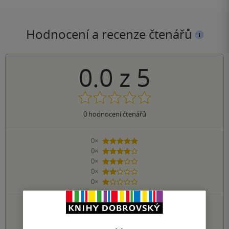
Hodnocení a recenze čtenářů
0.0
z
5
0
hodnocení čtenářů
0×
5 hvězdiček
0×
4 hvězdičky
0×
3 hvězdičky
0×
2 hvězdičky
0×
1 hvezdička
PŘIDEJTE SVÉ HODNOCENÍ KNIHY
1
2
3
4
5