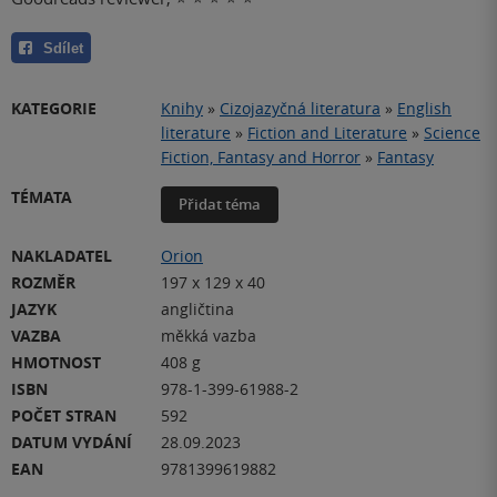
Sdílet
KATEGORIE
Knihy
»
Cizojazyčná literatura
»
English
literature
»
Fiction and Literature
»
Science
Fiction, Fantasy and Horror
»
Fantasy
TÉMATA
Přidat téma
NAKLADATEL
Orion
ROZMĚR
197 x 129 x 40
JAZYK
angličtina
VAZBA
měkká vazba
HMOTNOST
408 g
ISBN
978-1-399-61988-2
POČET STRAN
592
DATUM VYDÁNÍ
28.09.2023
EAN
9781399619882