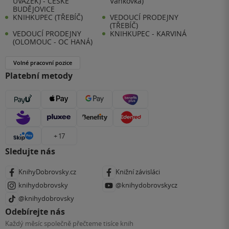
ÚVAZEK) - ČESKÉ
Vaňkovka)
BUDĚJOVICE
KNIHKUPEC (TŘEBÍČ)
VEDOUCÍ PRODEJNY
(TŘEBÍČ)
VEDOUCÍ PRODEJNY
KNIHKUPEC - KARVINÁ
(OLOMOUC - OC HANÁ)
Volné pracovní pozice
Platební metody
+ 17
Sledujte nás
KnihyDobrovsky.cz
Knižní závisláci
knihydobrovsky
@knihydobrovskycz
@knihydobrovsky
Odebírejte nás
Každý měsíc společně přečteme tisíce knih