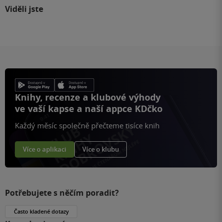
Viděli jste
Knihy, recenze a klubové výhody
ve vaší kapse a naší appce KDčko
Každý měsíc společně přečteme tisíce knih
Více o aplikaci
Více o klubu
Potřebujete s něčím poradit?
Často kladené dotazy