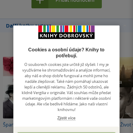
Další knihy autora
Cookies a osobní údaje? Knihy to
potřebují.
O souborech cookies jste určitě již slyšeli. I my je
využíváme ke shromažďování a analýze informací,
aby náš e-shop dobře fungoval a mohli jsme ho
nadále zlepšovat. Také nám pomáhají ukazovat
lepší a cílenější reklamu. Žádných 50 odstínů, ale
klidně Vergilia v originále. Váš souhlas může předat
marketingovým platformám i některé vaše osobní
údaje. Ale vše bedlivě hlídáme. Jako naši vlastní
knihovnu!
Zjistit více
Španělská chřipka
Klimt (francouzská
Franz Kafka - Život 
verze)
Praze