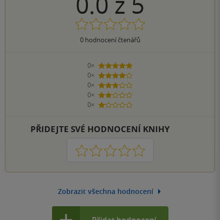
0.0
z
5
0
hodnocení čtenářů
0×
5 hvězdiček
0×
4 hvězdičky
0×
3 hvězdičky
0×
2 hvězdičky
0×
1 hvezdička
PŘIDEJTE SVÉ HODNOCENÍ KNIHY
1
2
3
4
5
Zobrazit všechna hodnocení
Přidat hodnocení