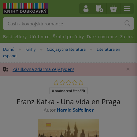
Vyhledávání
Bestsellery
Učebnice
Školní potřeby
Dark romance
Zachra
Nacházíte
Domů
Knihy
Cizojazyčná literatura
Literatura en
»
»
»
se
espanol
zde:
Zásilkovna zdarma celý týden!
Za
0.0
z
5
0 hodnocení čtenářů
hvězdiček
Franz Kafka - Una vida en Praga
Autor
Harald Salfellner