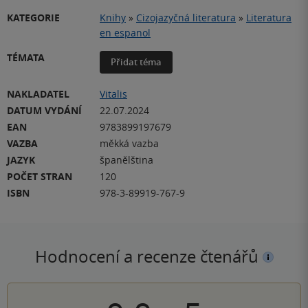
KATEGORIE
Knihy
»
Cizojazyčná literatura
»
Literatura
en espanol
TÉMATA
Přidat téma
NAKLADATEL
Vitalis
DATUM VYDÁNÍ
22.07.2024
EAN
9783899197679
VAZBA
měkká vazba
JAZYK
španělština
POČET STRAN
120
ISBN
978-3-89919-767-9
Hodnocení a recenze čtenářů