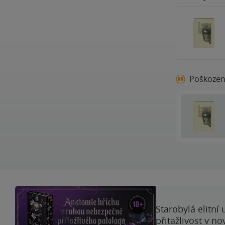
Poškoze
Starobylá elitní
přitažlivost v n