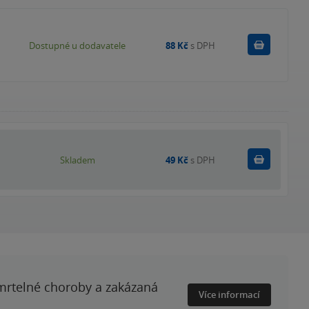
Do košík
Dostupné u dodavatele
88 Kč
s DPH
Do košík
Skladem
49 Kč
s DPH
smrtelné choroby a zakázaná
Více informací