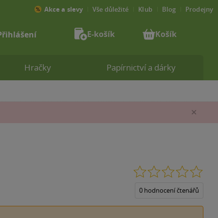
Akce a slevy
Vše důležité
Klub
Blog
Prodejny
E-košík
Košík
Přihlášení
Hračky
Papírnictví a dárky
Zav
0.0
z
5
0 hodnocení čtenářů
hvěz