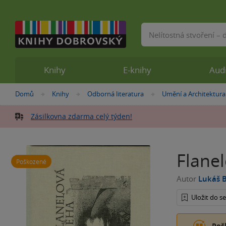
Vyhledávání
Knihy
E-knihy
Aud
Nacházíte
Domů
Knihy
Odborná literatura
Umění a Architektura
»
»
»
se
zde:
Zásilkovna zdarma celý týden!
Flane
Poškozené
Autor
Lukáš 
Uložit do 
Poš