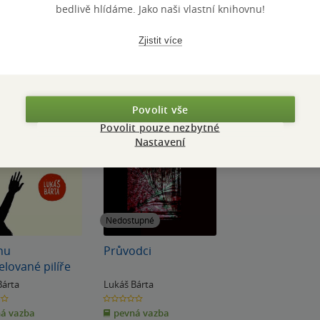
bedlivě hlídáme. Jako naši vlastní knihovnu!
Zjistit více
Povolit vše
Povolit pouze nezbytné
Nastavení
Nedostupné
hu
Průvodci
elované pilíře
Bárta
Lukáš Bárta
0.0
z
á vazba
pevná vazba
5
k
hvězdiček