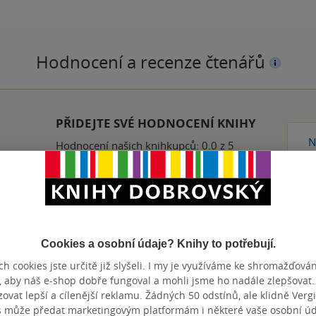
Hodnocení a recenze čtenářů
PŘIDEJTE SVÉ HODNOCENÍ KNIHY
N
Hodnocení našich knihkupců: 0.0 z 5
Cookies a osobní údaje? Knihy to potřebují.
Přidat hodnocení
h cookies jste určitě již slyšeli. I my je využíváme ke shromažďován
, aby náš e-shop dobře fungoval a mohli jsme ho nadále zlepšovat
vat lepší a cílenější reklamu. Žádných 50 odstínů, ale klidně Vergil
s může předat marketingovým platformám i některé vaše osobní úda