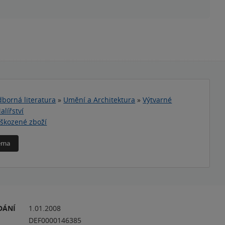
borná literatura
»
Umění a Architektura
»
Výtvarné
alířství
škozené zboží
téma
DÁNÍ
1.01.2008
DEF0000146385