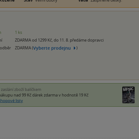
Stav
Velmi dobrý
Vada
Zašpiněné desky.
m
1 ks
ní
ZDARMA od 1299 Kč, do 11. 8. předáme dopravci
Vyberte prodejnu
 odběr
ZDARMA (
)
i zaslání zboží balíčkem
nákupu nad 99 Kč
dárek zdarma
v hodnotě 19 Kč
shopové listy