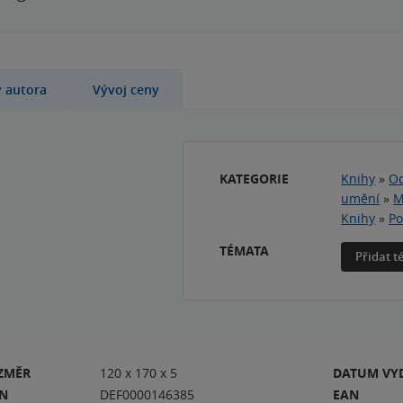
y autora
Vývoj ceny
KATEGORIE
Knihy
»
Od
umění
»
M
Knihy
»
Po
TÉMATA
Přidat 
ZMĚR
120 x 170 x 5
DATUM VY
BN
DEF0000146385
EAN