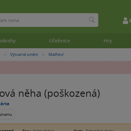
ioknihy
Učebnice
Hry
Výtvarné umění
Malířství
»
»
lová něha (poškozená)
Bárta
seznamu
kozené