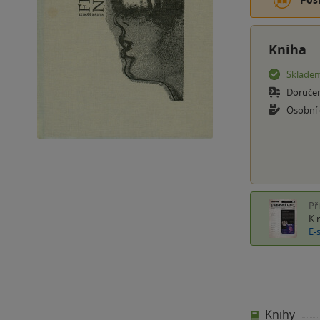
Kniha
Sklade
Doruče
Osobní
Př
K 
E-
Knihy