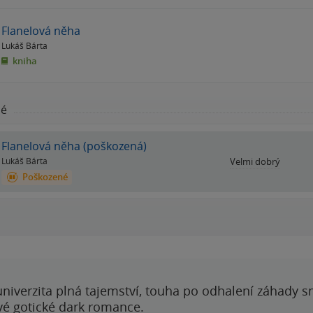
Flanelová něha
Lukáš Bárta
kniha
né
Flanelová něha (poškozená)
Lukáš Bárta
Velmi dobrý
Poškozené
 univerzita plná tajemství, touha po odhalení záhady 
ové gotické dark romance.