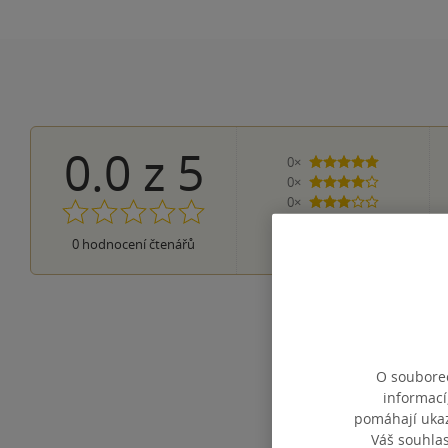
0.0
z
5
0×
5 hvězdiček
0×
4 hvězdičky
0×
3 hvězdičky
0×
2 hvězdičky
0×
0
hodnocení čtenářů
1 hvezdička
O souborec
informací
pomáhají ukazo
Váš souhla