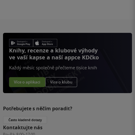
Knihy, recenze a klubové výhody
ve vaší kapse a naší appce KDčko
Každý měsíc společně přečteme tisíce knih
Více o aplikaci
Více o klubu
Potřebujete s něčím poradit?
Často kladené dotazy
Kontaktujte nás
Po–Pá:
8:00–17:00