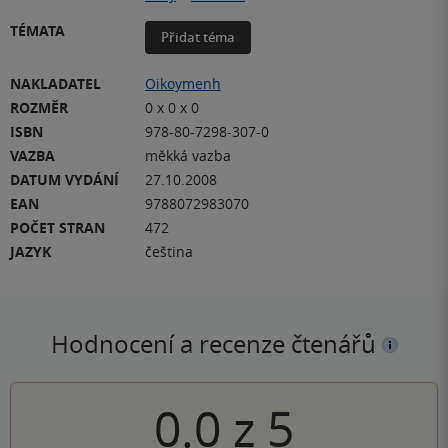
TÉMATA
Přidat téma
NAKLADATEL
Oikoymenh
ROZMĚR
0 x 0 x 0
ISBN
978-80-7298-307-0
VAZBA
měkká vazba
DATUM VYDÁNÍ
27.10.2008
EAN
9788072983070
POČET STRAN
472
JAZYK
čeština
Hodnocení a recenze čtenářů
0.0
z
5