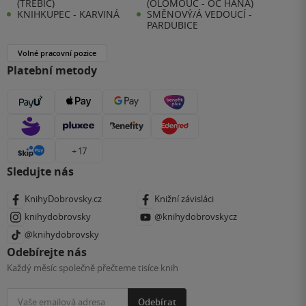
(TŘEBÍČ)
(OLOMOUC - OC HANÁ)
KNIHKUPEC - KARVINÁ
SMĚNOVÝ/Á VEDOUCÍ -
PARDUBICE
Volné pracovní pozice
Platební metody
+ 17
Sledujte nás
KnihyDobrovsky.cz
Knižní závisláci
knihydobrovsky
@knihydobrovskycz
@knihydobrovsky
Odebírejte nás
Každý měsíc společně přečteme tisíce knih
Odebírat