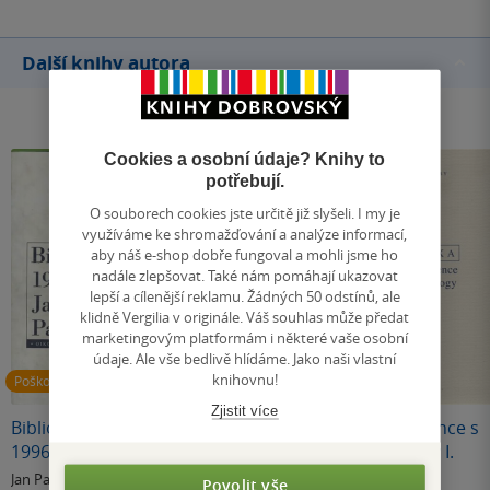
Další knihy autora
Cookies a osobní údaje? Knihy to
potřebují.
O souborech cookies jste určitě již slyšeli. I my je
využíváme ke shromažďování a analýze informací,
aby náš e-shop dobře fungoval a mohli jsme ho
nadále zlepšovat. Také nám pomáhají ukazovat
lepší a cílenější reklamu. Žádných 50 odstínů, ale
klidně Vergilia v originále. Váš souhlas může předat
marketingovým platformám i některé vaše osobní
údaje. Ale vše bedlivě hlídáme. Jako naši vlastní
knihovnu!
Poškozené
Zjistit více
Bibliografie 1928-
Může filosofie
Korespondence s
1996 Jan Patočka
zaniknout?
komeniology I.
(poškozená)
Jan Patočka
Jan Patočka
Jan Patočka
Povolit vše