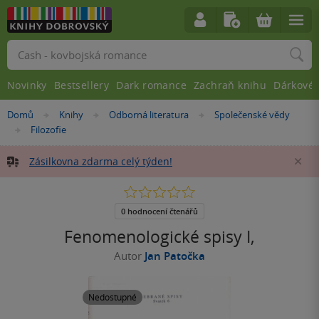
Vyhledávání
Novinky
Bestsellery
Dark romance
Zachraň knihu
Dárkové 
Nacházíte
Domů
Knihy
Odborná literatura
Společenské vědy
»
»
»
se
Filozofie
»
zde:
Zásilkovna zdarma celý týden!
Za
0.0
z
5
0 hodnocení čtenářů
hvězdiček
Fenomenologické spisy I,
Autor
Jan Patočka
Nedostupné