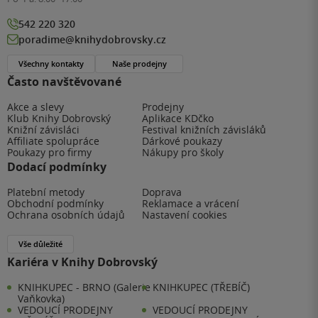
542 220 320
poradime@knihydobrovsky.cz
Všechny kontakty
Naše prodejny
Často navštěvované
Akce a slevy
Prodejny
Klub Knihy Dobrovský
Aplikace KDčko
Knižní závisláci
Festival knižních závisláků
Affiliate spolupráce
Dárkové poukazy
Poukazy pro firmy
Nákupy pro školy
Dodací podmínky
Platební metody
Doprava
Obchodní podmínky
Reklamace a vrácení
Ochrana osobních údajů
Nastavení cookies
Vše důležité
Kariéra v Knihy Dobrovský
KNIHKUPEC - BRNO (Galerie
KNIHKUPEC (TŘEBÍČ)
Vaňkovka)
VEDOUCÍ PRODEJNY
VEDOUCÍ PRODEJNY