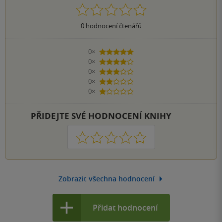
0
hodnocení čtenářů
0×
5 hvězdiček
0×
4 hvězdičky
0×
3 hvězdičky
0×
2 hvězdičky
0×
1 hvezdička
PŘIDEJTE SVÉ HODNOCENÍ KNIHY
1
2
3
4
5
Zobrazit všechna hodnocení
Přidat hodnocení