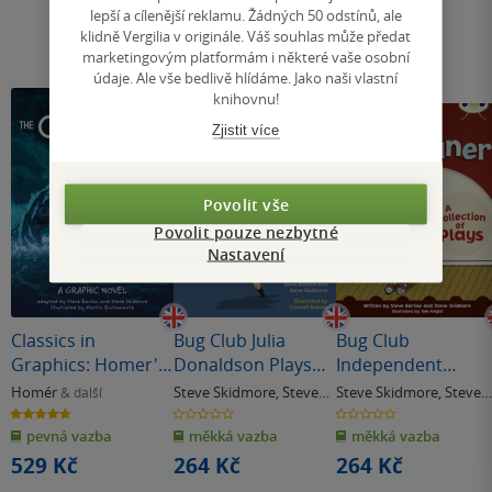
lepší a cílenější reklamu. Žádných 50 odstínů, ale
klidně Vergilia v originále. Váš souhlas může předat
marketingovým platformám i některé vaše osobní
údaje. Ale vše bedlivě hlídáme. Jako naši vlastní
knihovnu!
Zjistit více
Povolit vše
Povolit pouze nezbytné
Nastavení
Classics in
Bug Club Julia
Bug Club
Graphics: Homer's
Donaldson Plays
Independent
The Odyssey
Brown/3C-3B
Fiction Year Two
Homér
Steve Skidmore
,
Steve
Steve Skidmore
,
Steve
& další
Robbie Ravenbeak
White B Mona the
Barlow
Barlow
4.7
0.0
0.0
z
z
z
Moaner
pevná vazba
měkká vazba
měkká vazba
5
5
5
hvězdiček
hvězdiček
hvězdiček
529 Kč
264 Kč
264 Kč