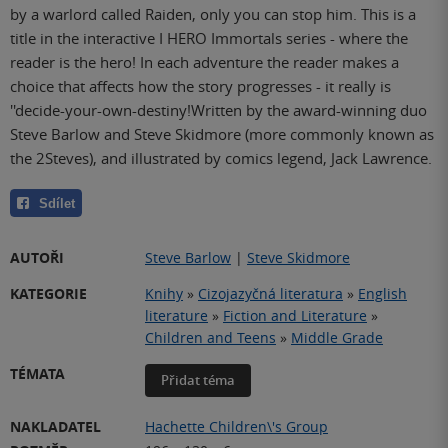
by a warlord called Raiden, only you can stop him. This is a
title in the interactive I HERO Immortals series - where the
reader is the hero! In each adventure the reader makes a
choice that affects how the story progresses - it really is
''decide-your-own-destiny!Written by the award-winning duo
Steve Barlow and Steve Skidmore (more commonly known as
the 2Steves), and illustrated by comics legend, Jack Lawrence.
Sdílet
AUTOŘI
Steve Barlow
|
Steve Skidmore
KATEGORIE
Knihy
»
Cizojazyčná literatura
»
English
literature
»
Fiction and Literature
»
Children and Teens
»
Middle Grade
TÉMATA
Přidat téma
NAKLADATEL
Hachette Children\'s Group