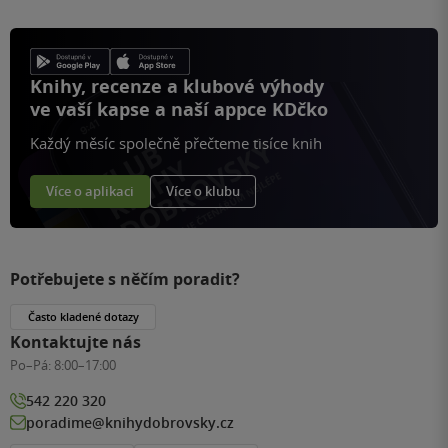
Knihy, recenze a klubové výhody
ve vaší kapse a naší appce KDčko
Každý měsíc společně přečteme tisíce knih
Více o aplikaci
Více o klubu
Potřebujete s něčím poradit?
Často kladené dotazy
Kontaktujte nás
Po–Pá:
8:00–17:00
542 220 320
poradime@knihydobrovsky.cz