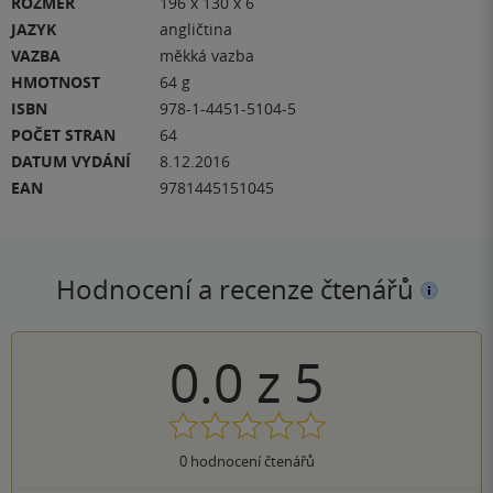
ROZMĚR
196 x 130 x 6
JAZYK
angličtina
VAZBA
měkká vazba
HMOTNOST
64 g
ISBN
978-1-4451-5104-5
POČET STRAN
64
DATUM VYDÁNÍ
8.12.2016
EAN
9781445151045
Hodnocení a recenze čtenářů
0.0
z
5
0
hodnocení čtenářů