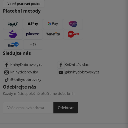
Volné pracovní pozice
Platební metody
+ 17
Sledujte nás
KnihyDobrovsky.cz
Knižní závisláci
knihydobrovsky
@knihydobrovskycz
@knihydobrovsky
Odebírejte nás
Každý měsíc společně přečteme tisíce knih
Odebírat