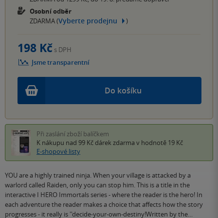
Osobní odběr
Vyberte prodejnu
ZDARMA (
)
198 Kč
s DPH
Jsme transparentní
Do košíku
Při zaslání zboží balíčkem
K nákupu nad 99 Kč
dárek zdarma
v hodnotě 19 Kč
E-shopové listy
YOU are a highly trained ninja. When your village is attacked by a
warlord called Raiden, only you can stop him. This is a title in the
interactive I HERO Immortals series - where the reader is the hero! In
each adventure the reader makes a choice that affects how the story
progresses - it really is ''decide-your-own-destiny!Written by the…