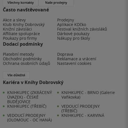
Všechny kontakty
Naše prodejny
Často navštěvované
Akce a slevy
Prodejny
Klub Knihy Dobrovský
Aplikace KDčko
Knižní závisláci
Festival knižních závisláků
Affiliate spolupráce
Dárkové poukazy
Poukazy pro firmy
Nákupy pro školy
Dodací podmínky
Platební metody
Doprava
Obchodní podmínky
Reklamace a vrácení
Ochrana osobních údajů
Nastavení cookies
Vše důležité
Kariéra v Knihy Dobrovský
KNIHKUPEC (ZKRÁCENÝ
KNIHKUPEC - BRNO (Galerie
ÚVAZEK) - ČESKÉ
Vaňkovka)
BUDĚJOVICE
KNIHKUPEC (TŘEBÍČ)
VEDOUCÍ PRODEJNY
(TŘEBÍČ)
VEDOUCÍ PRODEJNY
KNIHKUPEC - KARVINÁ
(OLOMOUC - OC HANÁ)