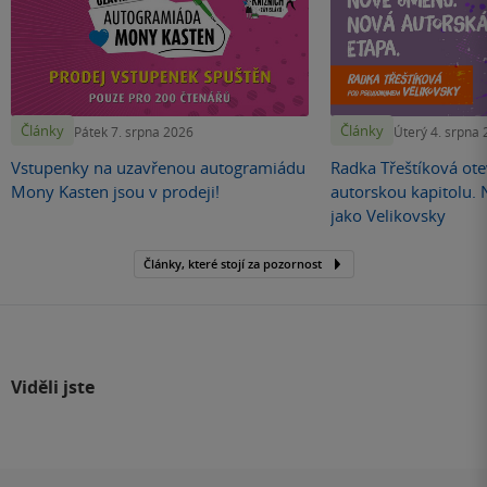
Články
Články
Pátek 7. srpna 2026
Úterý 4. srpna
Vstupenky na uzavřenou autogramiádu
Radka Třeštíková otev
Mony Kasten jsou v prodeji!
autorskou kapitolu.
jako Velikovsky
Články, které stojí za pozornost
Viděli jste