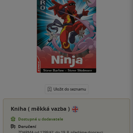
Uložit do seznamu
Kniha (
měkká vazba
)
Dostupné u dodavatele
Doručení
ZDARMA od 1299 Kč, do 19. 8. předáme dopravci