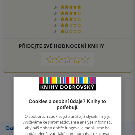
0×
5 hvězdiček
0×
4 hvězdičky
0×
3 hvězdičky
0×
2 hvězdičky
0×
1 hvezdička
PŘIDEJTE SVÉ HODNOCENÍ KNIHY
1
2
3
4
5
Zobrazit všechna hodnocení
Přidat hodnocení
Cookies a osobní údaje? Knihy to
potřebují.
O souborech cookies jste určitě již slyšeli. I my je
využíváme ke shromažďování a analýze informací,
Další knihy autora
aby náš e-shop dobře fungoval a mohli jsme ho
nadále zlepšovat. Také nám pomáhají ukazovat