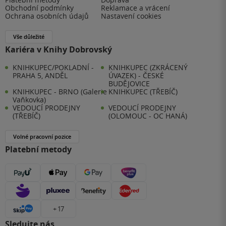
Obchodní podmínky
Reklamace a vrácení
Ochrana osobních údajů
Nastavení cookies
Vše důležité
Kariéra v Knihy Dobrovský
KNIHKUPEC/POKLADNÍ -
KNIHKUPEC (ZKRÁCENÝ
PRAHA 5, ANDĚL
ÚVAZEK) - ČESKÉ
BUDĚJOVICE
KNIHKUPEC - BRNO (Galerie
KNIHKUPEC (TŘEBÍČ)
Vaňkovka)
VEDOUCÍ PRODEJNY
VEDOUCÍ PRODEJNY
(TŘEBÍČ)
(OLOMOUC - OC HANÁ)
Volné pracovní pozice
Platební metody
+ 17
Sledujte nás