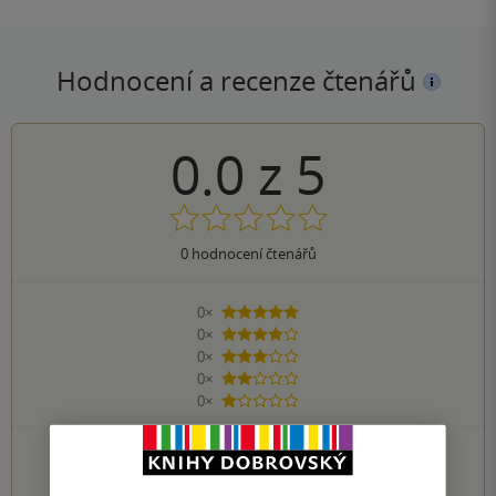
Hodnocení a recenze čtenářů
0.0
z
5
0
hodnocení čtenářů
0×
5 hvězdiček
0×
4 hvězdičky
0×
3 hvězdičky
0×
2 hvězdičky
0×
1 hvezdička
PŘIDEJTE SVÉ HODNOCENÍ KNIHY