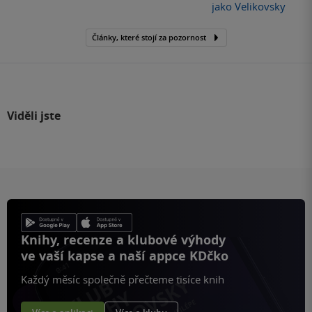
jako Velikovsky
Články, které stojí za pozornost
Viděli jste
Knihy, recenze a klubové výhody
ve vaší kapse a naší appce KDčko
Každý měsíc společně přečteme tisíce knih