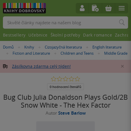
Vyhledávání
Bestsellery
Učebnice
Školní potřeby
Dark romance
Zachra
Nacházíte
Domů
Knihy
Cizojazyčná literatura
English literature
»
»
»
se
Fiction and Literature
Children and Teens
Middle Grade
»
»
»
zde:
Zásilkovna zdarma celý týden!
Za
0.0
z
5
0 hodnocení čtenářů
hvězdiček
Bug Club Julia Donaldson Plays Gold/2B
Snow White - The Hex Factor
Autor
Steve Barlow