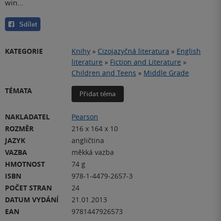
win...
Sdílet
KATEGORIE
Knihy
»
Cizojazyčná literatura
»
English
literature
»
Fiction and Literature
»
Children and Teens
»
Middle Grade
TÉMATA
Přidat téma
NAKLADATEL
Pearson
ROZMĚR
216 x 164 x 10
JAZYK
angličtina
VAZBA
měkká vazba
HMOTNOST
74 g
ISBN
978-1-4479-2657-3
POČET STRAN
24
DATUM VYDÁNÍ
21.01.2013
EAN
9781447926573