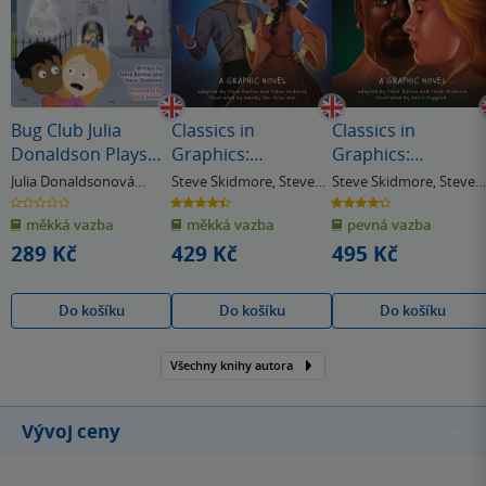
Bug Club Julia
Classics in
Classics in
Donaldson Plays
Graphics:
Graphics:
Grey/3A-4C
Shakespeare''s
Shakespeare''s
Julia Donaldsonová
Steve Skidmore
,
Steve
Steve Skidmore
,
Steve
Haunting Histories
Much Ado About
Othello
Barlow
Barlow
& další
0.0
4.5
4.3
z
z
z
Nothing
měkká vazba
měkká vazba
pevná vazba
5
5
5
hvězdiček
hvězdiček
hvězdiček
289 Kč
429 Kč
495 Kč
Do košíku
Do košíku
Do košíku
Všechny knihy autora
Vývoj ceny