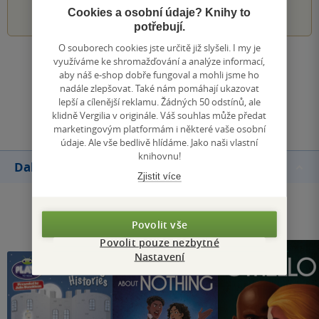
1
2
3
4
5
Cookies a osobní údaje? Knihy to
potřebují.
O souborech cookies jste určitě již slyšeli. I my je
využíváme ke shromažďování a analýze informací,
Zobrazit všechna hodnocení
aby náš e-shop dobře fungoval a mohli jsme ho
nadále zlepšovat. Také nám pomáhají ukazovat
lepší a cílenější reklamu. Žádných 50 odstínů, ale
Přidat hodnocení
klidně Vergilia v originále. Váš souhlas může předat
marketingovým platformám i některé vaše osobní
údaje. Ale vše bedlivě hlídáme. Jako naši vlastní
knihovnu!
Další knihy autora
Zjistit více
Povolit vše
Povolit pouze nezbytné
Nastavení