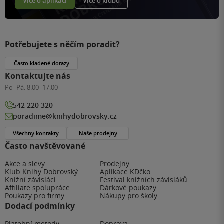
Více o aplikaci
Více o klubu
Potřebujete s něčím poradit?
Často kladené dotazy
Kontaktujte nás
Po–Pá:
8:00–17:00
542 220 320
poradime@knihydobrovsky.cz
Všechny kontakty
Naše prodejny
Často navštěvované
Akce a slevy
Prodejny
Klub Knihy Dobrovský
Aplikace KDčko
Knižní závisláci
Festival knižních závisláků
Affiliate spolupráce
Dárkové poukazy
Poukazy pro firmy
Nákupy pro školy
Dodací podmínky
Platební metody
Doprava