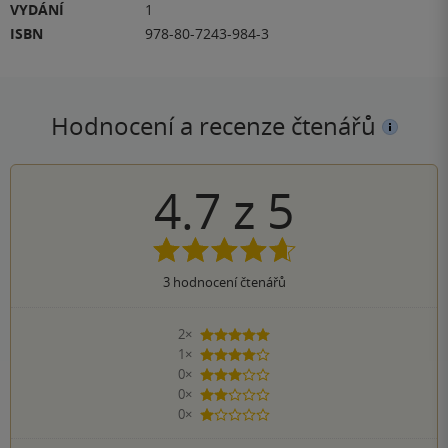
VYDÁNÍ
1
ISBN
978-80-7243-984-3
Hodnocení a recenze čtenářů
4.7
z
5
3
hodnocení čtenářů
2×
5 hvězdiček
1×
4 hvězdičky
0×
3 hvězdičky
0×
2 hvězdičky
0×
1 hvezdička