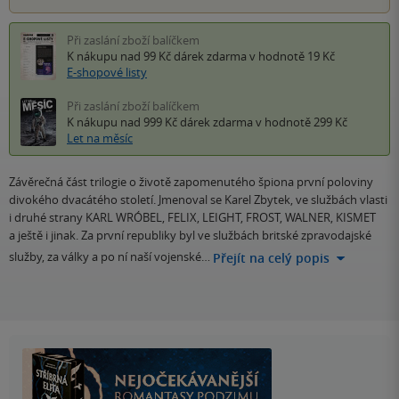
Při zaslání zboží balíčkem
K nákupu nad 99 Kč
dárek zdarma
v hodnotě 19 Kč
E-shopové listy
Při zaslání zboží balíčkem
K nákupu nad 999 Kč
dárek zdarma
v hodnotě 299 Kč
Let na měsíc
Závěrečná část trilogie o životě zapomenutého špiona první poloviny
divokého dvacátého století. Jmenoval se Karel Zbytek, ve službách vlasti
i druhé strany KARL WRÓBEL, FELIX, LEIGHT, FROST, WALNER, KISMET
a ještě i jinak. Za první republiky byl ve službách britské zpravodajské
služby, za války a po ní naší vojenské…
Přejít na celý popis