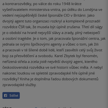
a kontrarozvědky, po válce do roku 1948 krátce
vyšetřovatelem ministerstva vnitra, po útěku do Londýna ve
vedení nejúspěšnější české špionáže CIO v Británii. Jako
dvojitý agent tuto organizaci rozkryl a komplexně prozradil
rozvědce ČSR tak, že musela být úplně zrušena. Třetí díl ságy
je o období na hraně nejvyšší slávy a zrady, plný nebezpečí
a osobní tragédie. Je o tom, jak pracovala špionážní centra, jak
jednala se svými špičkovými agenty a vůbec o tom, jak žili
a pracovali v té šílené době lidé, kteří zasvětili celý svůj život
boji za přesvědčení a svobodu. Karel Zbytek byl fenomén,
neřízená střela a zcela jistě největší dvojitý agent, kterého
československá rozvědka ve své historii vůbec měla. A nebyl
nakonec loutkou ve spletité zpravodajské hře úplně jiné
rozvědky? Kniha je doplněna řadou dobových dokumentů
zpravodajské služby.
Sdílet