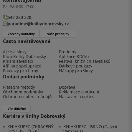
Po–Pá:
8:00–17:00
542 220 320
poradime@knihydobrovsky.cz
Všechny kontakty
Naše prodejny
Často navštěvované
Akce a slevy
Prodejny
Klub Knihy Dobrovský
Aplikace KDčko
Knižní závisláci
Festival knižních závisláků
Affiliate spolupráce
Dárkové poukazy
Poukazy pro firmy
Nákupy pro školy
Dodací podmínky
Platební metody
Doprava
Obchodní podmínky
Reklamace a vrácení
Ochrana osobních údajů
Nastavení cookies
Vše důležité
Kariéra v Knihy Dobrovský
KNIHKUPEC (ZKRÁCENÝ
KNIHKUPEC - BRNO (Galerie
ÚVAZEK) - ČESKÉ
Vaňkovka)