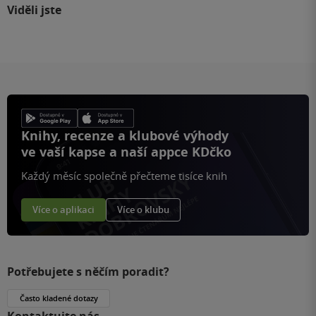
Viděli jste
Knihy, recenze a klubové výhody
ve vaší kapse a naší appce KDčko
Každý měsíc společně přečteme tisíce knih
Více o aplikaci
Více o klubu
Potřebujete s něčím poradit?
Často kladené dotazy
Kontaktujte nás