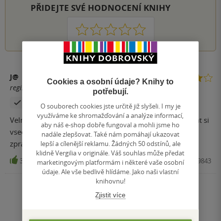
PŘIDEJTE SVÉ HODNOCENÍ KNIHY
1
2
3
4
5
J@
Cookies a osobní údaje? Knihy to
registrovaný uživatel
potřebují.
Zakoupil produkt
O souborech cookies jste určitě již slyšeli. I my je
využíváme ke shromažďování a analýze informací,
Velmi zjimave urcite stoji za precteni, doporucuji sehntat si
aby náš e-shop dobře fungoval a mohli jsme ho
vsechny 3 dily, ale tak trosku souvisejici romanove
nadále zlepšovat. Také nám pomáhají ukazovat
zpracovani Na okraji temna.
lepší a cílenější reklamu. Žádných 50 odstínů, ale
klidně Vergilia v originále. Váš souhlas může předat
3
Kniha, Brána, 2017, 9788072439843
marketingovým platformám i některé vaše osobní
údaje. Ale vše bedlivě hlídáme. Jako naši vlastní
knihovnu!
Zobrazit všechna hodnocení
Zjistit více
Přidat hodnocení