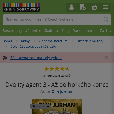
Vyhledávání
Bestsellery
Učebnice
Školní potřeby
Dark romance
Zachra
Nacházíte
Domů
Knihy
Odborná literatura
Historie a military
»
»
»
se
Špionáž a zpravodajské služby
»
zde:
Zásilkovna zdarma celý týden!
Za
4.7
z
5
3 hodnocení čtenářů
hvězdiček
Dvojitý agent 3 - Až do hořkého konce
Autor
Olin Jurman
Nedostupné