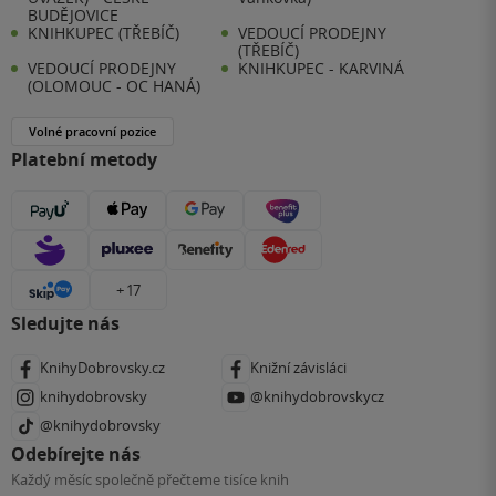
BUDĚJOVICE
KNIHKUPEC (TŘEBÍČ)
VEDOUCÍ PRODEJNY
(TŘEBÍČ)
VEDOUCÍ PRODEJNY
KNIHKUPEC - KARVINÁ
(OLOMOUC - OC HANÁ)
Volné pracovní pozice
Platební metody
+ 17
Sledujte nás
KnihyDobrovsky.cz
Knižní závisláci
knihydobrovsky
@knihydobrovskycz
@knihydobrovsky
Odebírejte nás
Každý měsíc společně přečteme tisíce knih