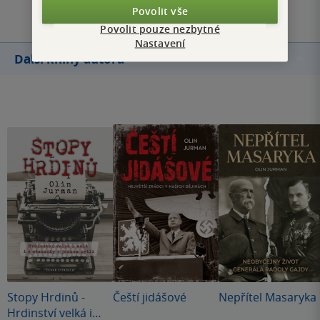
Povolit vše
Povolit pouze nezbytné
Nastavení
Další knihy autora
Stopy Hrdinů -
Čeští jidášové
Nepřítel Masaryka
Hrdinství velká i