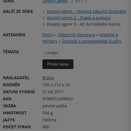
SÉRIE
Dvojitý agent
3. díl z 3
DALŠÍ ZE SÉRIE
1.
Dvojitý agent - Utajená zákulisí špionáže
2.
Dvojitý agent 2 - Zrada a pomsta
3.
Dvojitý agent 3 - Až do hořkého konce
KATEGORIE
Knihy
»
Odborná literatura
»
Historie a
military
»
Špionáž a zpravodajské služby
TÉMATA
Londýn
Přidat téma
NAKLADATEL
Brána
ROZMĚR
150 x 212 x 25
DATUM VYDÁNÍ
31.08.2017
EAN
9788072439843
VAZBA
pevná vazba
HMOTNOST
594 g
JAZYK
čeština
POČET STRAN
400