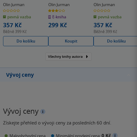
malá i s otazníky v
Olin Jurman
Olin Jurman
Olin Jurman
jednom pytli
0.0
3.0
0.0
z
z
z
pevná vazba
E-kniha
pevná vazba
5
5
5
hvězdiček
hvězdiček
hvězdiček
357 Kč
299 Kč
357 Kč
Běžně
399 Kč
Běžně
399 Kč
Do košíku
Koupit
Do košíku
Všechny knihy autora
Vývoj ceny
Vývoj ceny
Získejte přehled o vývoji ceny za posledních 60 dní.
0 Kč
Maloobchodní cena
Minimální prodejní cena: