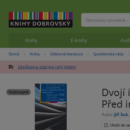
Vyhledávání
Knihy
E-knihy
Aud
Nacházíte
Domů
Knihy
Odborná literatura
Společenské vědy
»
»
»
se
zde:
Zásilkovna zdarma celý týden!
Dvojí
Nedostupné
Před 
Autor
Jiří Suk
Uložit do 