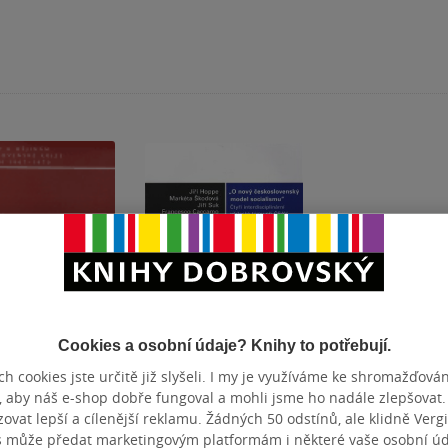
Cookies a osobní údaje? Knihy to potřebují.
tupné
Nedostupné
h cookies jste určitě již slyšeli. I my je využíváme ke shromažďován
ké jaro v
O nový
, aby náš e-shop dobře fungoval a mohli jsme ho nadále zlepšovat
ích
československý
vat lepší a cílenější reklamu. Žádných 50 odstínů, ale klidně Vergil
s může předat marketingovým platformám i některé vaše osobní úda
model socialismu:
ppe
Jiří Hoppe
& další