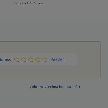
978-80-85494-82-2
1
2
3
4
5
ic moc
Perfektní
Zobrazit všechna hodnocení