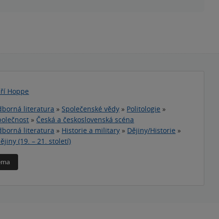
iří Hoppe
borná literatura
»
Společenské vědy
»
Politologie
»
Společnost
»
Česká a československá scéna
borná literatura
»
Historie a military
»
Dějiny/Historie
»
jiny (19. – 21. století)
téma