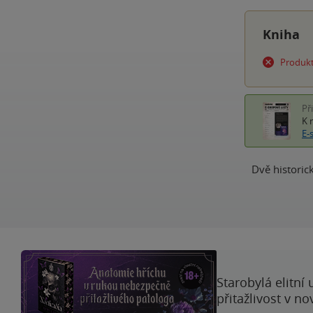
Kniha
Produkt
Př
K 
E-
Dvě historic
Starobylá elitní
přitažlivost v n