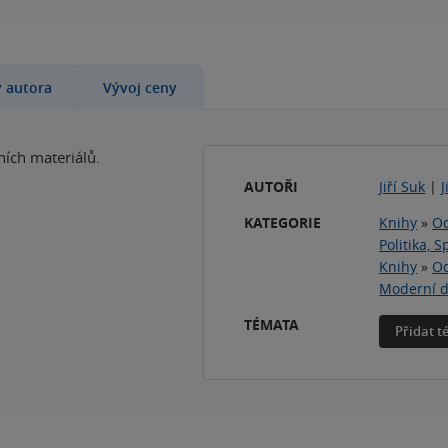
y autora
Vývoj ceny
ích materiálů.
AUTOŘI
Jiří Suk
|
J
KATEGORIE
Knihy
»
Od
Politika, 
Knihy
»
Od
Moderní dě
TÉMATA
Přidat 