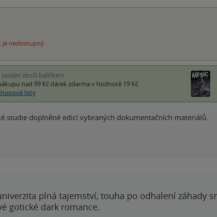
 je nedostupný.
i zaslání zboží balíčkem
nákupu nad 99 Kč
dárek zdarma
v hodnotě 19 Kč
shopové listy
ké studie doplněné edicí vybraných dokumentačních materiálů.
 univerzita plná tajemství, touha po odhalení záhady 
ové gotické dark romance.