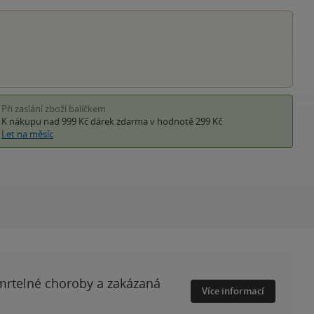
hvěz
Při zaslání zboží balíčkem
K nákupu nad 999 Kč
dárek zdarma
v hodnotě 299 Kč
Let na měsíc
smrtelné choroby a zakázaná
Více informací