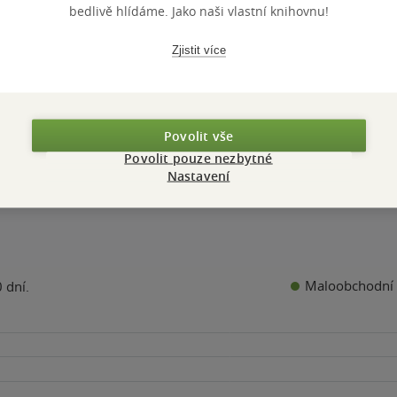
bedlivě hlídáme. Jako naši vlastní knihovnu!
Čtyři
0.0
z
interdisciplinární
a
měkká vazba
5
k
hvězdiček
vědecké týmy při
Zjistit více
ČSAV a UK v 60.
letech
Nedostupné
Nedostupné
Povolit vše
Povolit pouze nezbytné
Nastavení
Maloobchodní 
 dní.