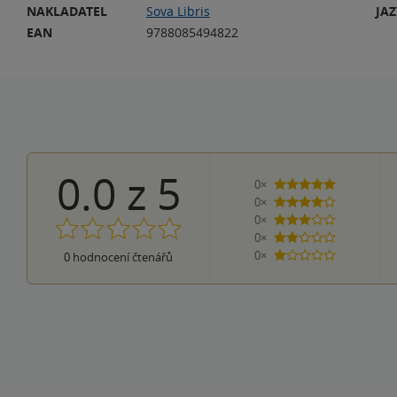
NAKLADATEL
Sova Libris
JA
EAN
9788085494822
0.0
z
5
0×
5 hvězdiček
0×
4 hvězdičky
0×
3 hvězdičky
0×
2 hvězdičky
0×
0
hodnocení čtenářů
1 hvezdička