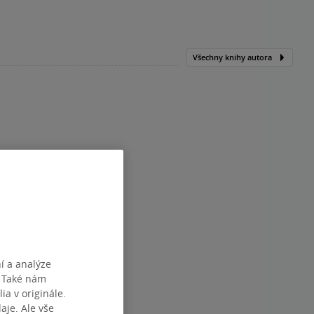
Všechny knihy autora
í a analýze
. Také nám
ia v originále.
je. Ale vše