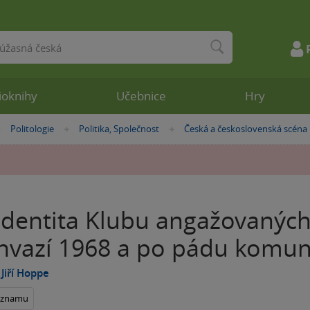
ioknihy
Učebnice
Hry
Politologie
Politika, Společnost
Česká a československá scéna
»
»
»
 identita Klubu angažovaných
invazí 1968 a po pádu komu
,
Jiří Hoppe
seznamu