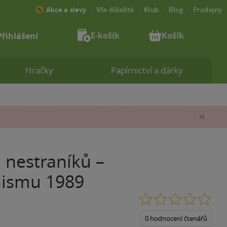
Akce a slevy
Vše důležité
Klub
Blog
Prodejny
E-košík
Košík
Přihlášení
Hračky
Papírnictví a dárky
Zav
 nestraníků –
nismu 1989
0.0
z
5
0 hodnocení čtenářů