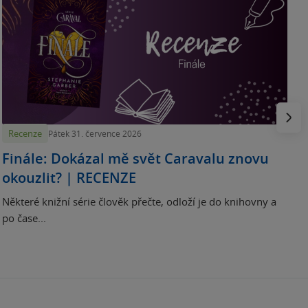
„
p
H
e
Násled
Recenze
Pátek 31. července 2026
Finále: Dokázal mě svět Caravalu znovu
okouzlit? | RECENZE
Některé knižní série člověk přečte, odloží je do knihovny a
po čase...