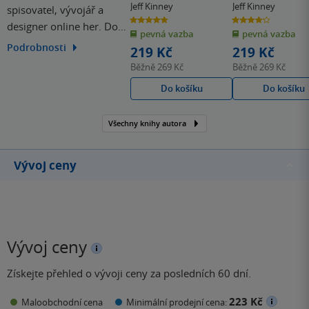
Párty století
Recept na
Jeff Kinney
Jeff Kinney
spisovatel, vývojář a
katastrofu
4.8
4.2
designer online her. Do
z
z
pevná vazba
pevná vazba
5
5
hvězdiček
hvězdiček
povědomí čtenářů
Podrobnosti
219 Kč
219 Kč
vstoupil především sérií
Běžně
269 Kč
Běžně
269 Kč
knih Deník malého
Do košíku
Do košíku
poseroutky. V ČR šlo v
roce 2012 o vůbec
Všechny knihy autora
nejprodávanější dětský
titul.
Vývoj ceny
Vývoj ceny
Získejte přehled o vývoji ceny za posledních 60 dní.
223 Kč
Maloobchodní cena
Minimální prodejní cena: