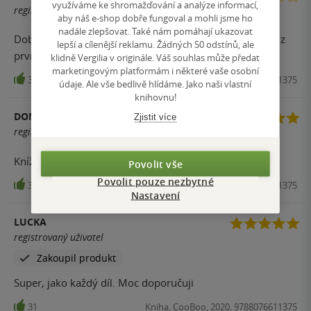
využíváme ke shromažďování a analýze informací,
registrovaný uživatel
aby náš e-shop dobře fungoval a mohli jsme ho
nadále zlepšovat. Také nám pomáhají ukazovat
Dobrá kniha. Ale jednou přečíst stačí. Prostě to nadšení z
lepší a cílenější reklamu. Žádných 50 odstínů, ale
prvních dílů je pryč.
klidně Vergilia v originále. Váš souhlas může předat
marketingovým platformám i některé vaše osobní
35
Kniha, CooBoo, 2020, 9788076611375
údaje. Ale vše bedlivě hlídáme. Jako naši vlastní
knihovnu!
DOMINIKA DOSTÁLOVÁ
Zjistit více
registrovaný uživatel
Knížka byla výborná! Doporučuju :)
Povolit vše
Povolit pouze nezbytné
31
Kniha, CooBoo, 2020, 9788076611375
Nastavení
LUCKA
registrovaný uživatel
Zakoupil produkt
Super, jako každý díl. Moc doporučuji
31
Kniha, CooBoo, 2020, 9788076611375