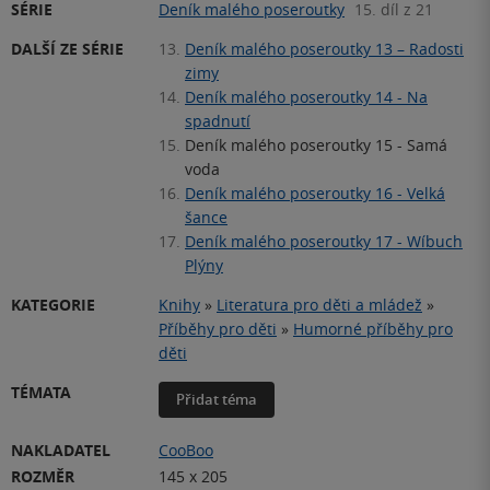
SÉRIE
Deník malého poseroutky
15. díl z 21
DALŠÍ ZE SÉRIE
13.
Deník malého poseroutky 13 – Radosti
zimy
14.
Deník malého poseroutky 14 - Na
spadnutí
15.
Deník malého poseroutky 15 - Samá
voda
16.
Deník malého poseroutky 16 - Velká
šance
17.
Deník malého poseroutky 17 - Wíbuch
Plýny
KATEGORIE
Knihy
»
Literatura pro děti a mládež
»
Příběhy pro děti
»
Humorné příběhy pro
děti
TÉMATA
Přidat téma
NAKLADATEL
CooBoo
ROZMĚR
145 x 205