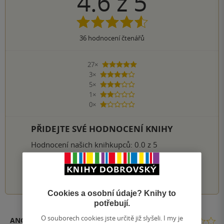
4.6
z
5
36
hodnocení čtenářů
27×
5 hvězdiček
3×
4 hvězdičky
5×
3 hvězdičky
1×
2 hvězdičky
0×
1 hvezdička
PŘIDEJTE SVÉ HODNOCENÍ KNIHY
Hodnocení našich knihkupců: 0.0 z 5
1
2
3
4
5
Cookies a osobní údaje? Knihy to
potřebují.
O souborech cookies jste určitě již slyšeli. I my je
ANONYM