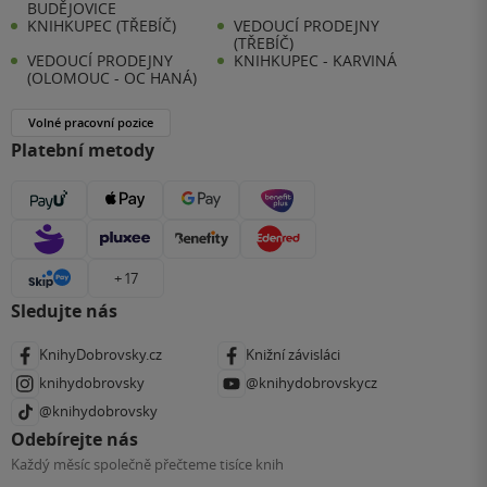
BUDĚJOVICE
KNIHKUPEC (TŘEBÍČ)
VEDOUCÍ PRODEJNY
(TŘEBÍČ)
VEDOUCÍ PRODEJNY
KNIHKUPEC - KARVINÁ
(OLOMOUC - OC HANÁ)
Volné pracovní pozice
Platební metody
+ 17
Sledujte nás
KnihyDobrovsky.cz
Knižní závisláci
knihydobrovsky
@knihydobrovskycz
@knihydobrovsky
Odebírejte nás
Každý měsíc společně přečteme tisíce knih