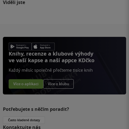
Viděli jste
Knihy, recenze a klubové výhody
ve vaší kapse a naší appce KDčko
Každý měsíc společně přečteme tisíce knih
Více o aplikaci
Více o klubu
Potřebujete s něčím poradit?
Často kladené dotazy
Kontaktujte nás