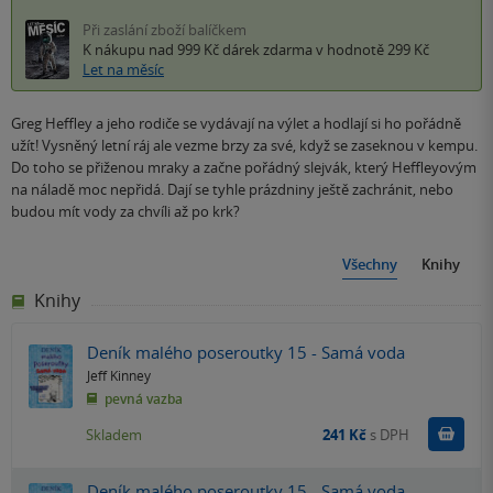
Při zaslání zboží balíčkem
K nákupu nad 999 Kč
dárek zdarma
v hodnotě 299 Kč
Let na měsíc
Greg Heffley a jeho rodiče se vydávají na výlet a hodlají si ho pořádně
užít! Vysněný letní ráj ale vezme brzy za své, když se zaseknou v kempu.
Do toho se přiženou mraky a začne pořádný slejvák, který Heffleyovým
na náladě moc nepřidá. Dají se tyhle prázdniny ještě zachránit, nebo
budou mít vody za chvíli až po krk?
Všechny
Knihy
Knihy
Deník malého poseroutky 15 - Samá voda
Jeff Kinney
pevná vazba
Do k
Skladem
241 Kč
s DPH
Deník malého poseroutky 15 - Samá voda