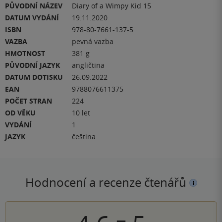
PŮVODNÍ NÁZEV
Diary of a Wimpy Kid 15
DATUM VYDÁNÍ
19.11.2020
ISBN
978-80-7661-137-5
VAZBA
pevná vazba
HMOTNOST
381 g
PŮVODNÍ JAZYK
angličtina
DATUM DOTISKU
26.09.2022
EAN
9788076611375
POČET STRAN
224
OD VĚKU
10 let
VYDÁNÍ
1
JAZYK
čeština
Hodnocení a recenze čtenářů