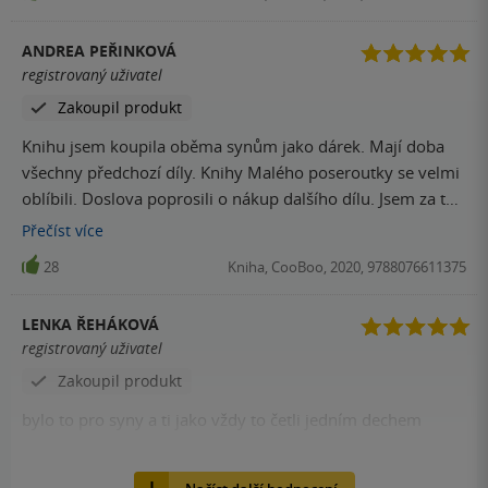
ANDREA PEŘINKOVÁ
registrovaný uživatel
Zakoupil produkt
Knihu jsem koupila oběma synům jako dárek. Mají doba
všechny předchozí díly. Knihy Malého poseroutky se velmi
oblíbili. Doslova poprosili o nákup dalšího dílu. Jsem za to
velmi ráda.
Přečíst
více
28
Kniha, CooBoo, 2020, 9788076611375
LENKA ŘEHÁKOVÁ
registrovaný uživatel
Zakoupil produkt
bylo to pro syny a ti jako vždy to četli jedním dechem
27
Kniha, CooBoo, 2020, 9788076611375