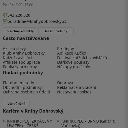
Po–Pá:
8:00–17:00
542 220 320
poradime@knihydobrovsky.cz
Všechny kontakty
Naše prodejny
Často navštěvované
Akce a slevy
Prodejny
Klub Knihy Dobrovský
Aplikace KDčko
Knižní závisláci
Festival knižních závisláků
Affiliate spolupráce
Dárkové poukazy
Poukazy pro firmy
Nákupy pro školy
Dodací podmínky
Platební metody
Doprava
Obchodní podmínky
Reklamace a vrácení
Ochrana osobních údajů
Nastavení cookies
Vše důležité
Kariéra v Knihy Dobrovský
KNIHKUPEC (ZKRÁCENÝ
KNIHKUPEC - BRNO (Galerie
ÚVAZEK) - ČESKÉ
Vaňkovka)