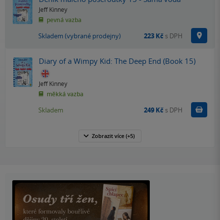
Jeff Kinney
pevná vazba
Na p
Skladem (vybrané prodejny)
223 Kč
s DPH
Diary of a Wimpy Kid: The Deep End (Book 15)
Jeff Kinney
měkká vazba
Do k
Skladem
249 Kč
s DPH
Zobrazit
více
(+5)