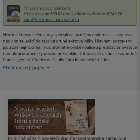
Při zaslání zboží balíčkem
K nákupu nad 699 Kč
dárek zdarma
v hodnotě 249 Kč
Karel IV. v kouzelném kukátku
Historik François Kersaudy, specialista na dějiny diplomacie a vojenství,
nás v knize uvádí do zákulisí druhé světové války. Hlavními postavami
jsou zde nejmocnější muž protihitlerovské koalice a představitel světové
demokracie americký prezident Franklin D. Roosevelt a vůdce Svobodné
Francie generál Charles de Gaulle. Tato kniha unikátní tím,…
Přejít na celý popis
Rodinná sága z poválečného Československa zachycuje