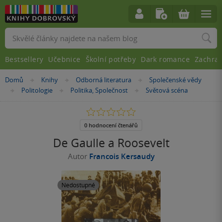
Vyhledávání
Bestsellery
Učebnice
Školní potřeby
Dark romance
Zachra
Nacházíte
Domů
Knihy
Odborná literatura
Společenské vědy
»
»
»
se
Politologie
Politika, Společnost
Světová scéna
»
»
»
zde:
0.0
z
5
0 hodnocení čtenářů
hvězdiček
De Gaulle a Roosevelt
Autor
Francois Kersaudy
Nedostupné