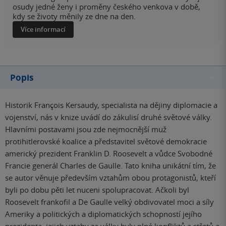
osudy jedné ženy i proměny českého venkova v době,
kdy se životy měnily ze dne na den.
Více informací
Popis
Historik François Kersaudy, specialista na dějiny diplomacie a
vojenství, nás v knize uvádí do zákulisí druhé světové války.
Hlavními postavami jsou zde nejmocnější muž
protihitlerovské koalice a představitel světové demokracie
americký prezident Franklin D. Roosevelt a vůdce Svobodné
Francie generál Charles de Gaulle. Tato kniha unikátní tím, že
se autor věnuje především vztahům obou protagonistů, kteří
byli po dobu pěti let nuceni spolupracovat. Ačkoli byl
Roosevelt frankofil a De Gaulle velký obdivovatel moci a síly
Ameriky a politických a diplomatických schopností jejího
prezidenta, jejich vztahy za války byly plné konfliktů a střetů a