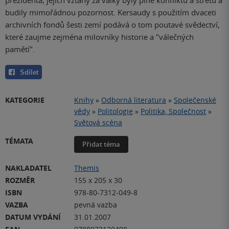
budily mimořádnou pozornost. Kersaudy s použitím dvaceti
archivních fondů šesti zemí podává o tom poutavé svědectví,
které zaujme zejména milovníky historie a "válečných
pamětí".
Sdílet
KATEGORIE
Knihy
»
Odborná literatura
»
Společenské
vědy
»
Politologie
»
Politika, Společnost
»
Světová scéna
TÉMATA
Přidat téma
NAKLADATEL
Themis
ROZMĚR
155 x 205 x 30
ISBN
978-80-7312-049-8
VAZBA
pevná vazba
DATUM VYDÁNÍ
31.01.2007