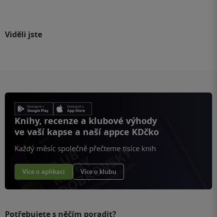
Viděli jste
Knihy, recenze a klubové výhody
ve vaší kapse a naší appce KDčko
Každý měsíc společně přečteme tisíce knih
Více o aplikaci
Více o klubu
Potřebujete s něčím poradit?