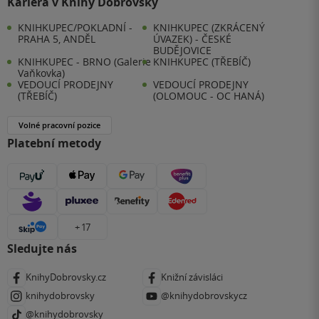
Kariéra v Knihy Dobrovský
KNIHKUPEC/POKLADNÍ -
KNIHKUPEC (ZKRÁCENÝ
PRAHA 5, ANDĚL
ÚVAZEK) - ČESKÉ
BUDĚJOVICE
KNIHKUPEC - BRNO (Galerie
KNIHKUPEC (TŘEBÍČ)
Vaňkovka)
VEDOUCÍ PRODEJNY
VEDOUCÍ PRODEJNY
(TŘEBÍČ)
(OLOMOUC - OC HANÁ)
Volné pracovní pozice
Platební metody
+ 17
Sledujte nás
KnihyDobrovsky.cz
Knižní závisláci
knihydobrovsky
@knihydobrovskycz
@knihydobrovsky