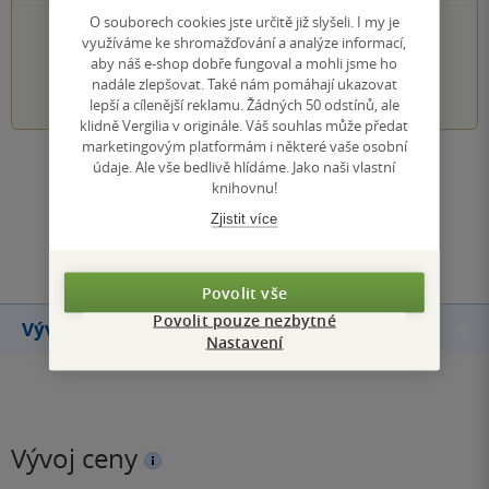
O souborech cookies jste určitě již slyšeli. I my je
PŘIDEJTE SVÉ HODNOCENÍ KNIHY
využíváme ke shromažďování a analýze informací,
aby náš e-shop dobře fungoval a mohli jsme ho
1
2
3
4
5
nadále zlepšovat. Také nám pomáhají ukazovat
lepší a cílenější reklamu. Žádných 50 odstínů, ale
klidně Vergilia v originále. Váš souhlas může předat
marketingovým platformám i některé vaše osobní
údaje. Ale vše bedlivě hlídáme. Jako naši vlastní
Zobrazit všechna hodnocení
knihovnu!
Zjistit více
Přidat hodnocení
Povolit vše
Povolit pouze nezbytné
Vývoj ceny
Nastavení
Vývoj ceny