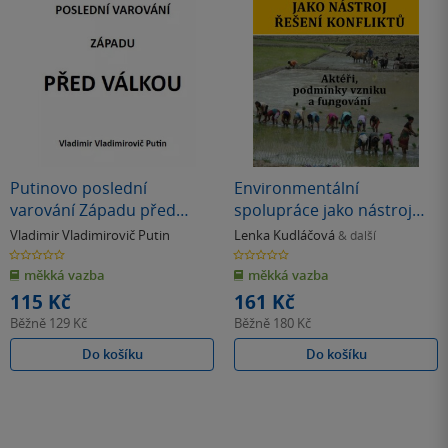
Putinovo poslední
Environmentální
varování Západu před
spolupráce jako nástroj
válkou
řešení konfliktů. Aktéři,
Vladimir Vladimirovič Putin
Lenka Kudláčová
& další
podmínky vzniku a
0.0
0.0
z
z
fungování
měkká vazba
měkká vazba
5
5
hvězdiček
hvězdiček
115 Kč
161 Kč
Běžně
129 Kč
Běžně
180 Kč
Do košíku
Do košíku