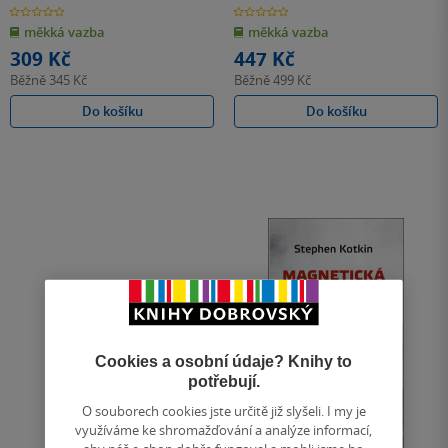
Kallioniemi
0.0
0.0
z
z
měkká vazba
měkká vazba
5
5
hvězdiček
hvězdiček
309 Kč
447 Kč
Běžně
345 Kč
Běžně
499 Kč
Do košíku
Do košíku
Cookies a osobní údaje? Knihy to
potřebují.
O souborech cookies jste určitě již slyšeli. I my je
využíváme ke shromažďování a analýze informací,