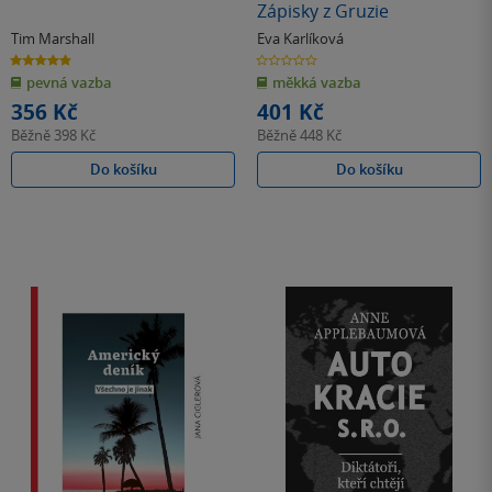
Zápisky z Gruzie
Tim Marshall
Eva Karlíková
4.9
0.0
z
z
pevná vazba
měkká vazba
5
5
hvězdiček
hvězdiček
356 Kč
401 Kč
Běžně
398 Kč
Běžně
448 Kč
Do košíku
Do košíku