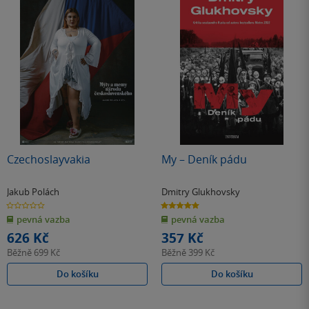
Czechoslayvakia
My – Deník pádu
Jakub Polách
Dmitry Glukhovsky
0.0
5.0
z
z
pevná vazba
pevná vazba
5
5
hvězdiček
hvězdiček
626 Kč
357 Kč
Běžně
699 Kč
Běžně
399 Kč
Do košíku
Do košíku