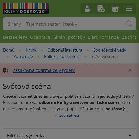
Vyhledávání
Bestsellery
Učebnice
Školní potřeby
Dark romance
Zachra
Nacházíte
Domů
Knihy
Odborná literatura
Společenské vědy
»
»
»
se
Politologie
Politika, Společnost
Světová scéna
»
»
»
zde:
Zásilkovna zdarma celý týden!
Za
Světová scéna
Chcete rozumět dnešnímu světu, politice a vztahům jednotlivých zemí?
Pak jsou tu pro vás
odborné knihy o světové politické scéně
, které
erudovaným způsobem zachycují, popisují či komentují
současný
světový řád, jeho historii i specifické rysy jednotlivých zemí.
Zobrazit
více
Najdete tu i
publikace o globalizaci, válečných konfliktech,
demokracii či jiných státních zřízeních a nebo třeba i metodách
vládnutí v různých zemích
. Knihy o světové politické scéně vám
Filtrovat výsledky