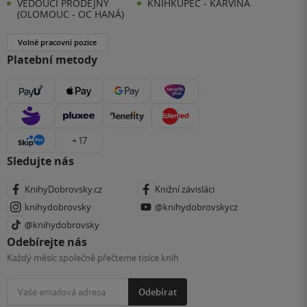
VEDOUCÍ PRODEJNY
KNIHKUPEC - KARVINÁ
(OLOMOUC - OC HANÁ)
Volné pracovní pozice
Platební metody
+ 17
Sledujte nás
KnihyDobrovsky.cz
Knižní závisláci
knihydobrovsky
@knihydobrovskycz
@knihydobrovsky
Odebírejte nás
Každý měsíc společně přečteme tisíce knih
Odebírat