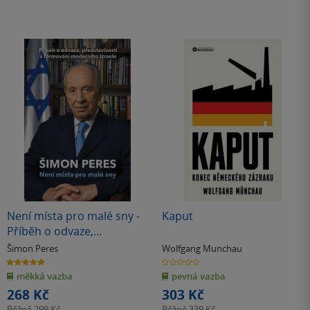
Není místa pro malé sny -
Kaput
Příběh o odvaze,
představivosti a formování
Šimon Peres
Wolfgang Munchau
moderního Izraele
5.0
0.0
z
z
měkká vazba
pevná vazba
5
5
hvězdiček
hvězdiček
268 Kč
303 Kč
Běžně
299 Kč
Běžně
339 Kč