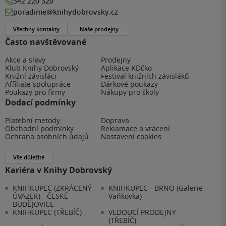
542 220 320
poradime@knihydobrovsky.cz
Všechny kontakty
Naše prodejny
Často navštěvované
Akce a slevy
Prodejny
Klub Knihy Dobrovský
Aplikace KDčko
Knižní závisláci
Festival knižních závisláků
Affiliate spolupráce
Dárkové poukazy
Poukazy pro firmy
Nákupy pro školy
Dodací podmínky
Platební metody
Doprava
Obchodní podmínky
Reklamace a vrácení
Ochrana osobních údajů
Nastavení cookies
Vše důležité
Kariéra v Knihy Dobrovský
KNIHKUPEC (ZKRÁCENÝ
KNIHKUPEC - BRNO (Galerie
ÚVAZEK) - ČESKÉ
Vaňkovka)
BUDĚJOVICE
KNIHKUPEC (TŘEBÍČ)
VEDOUCÍ PRODEJNY
(TŘEBÍČ)