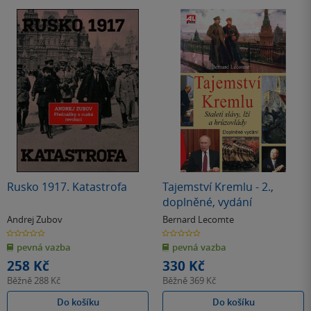
Rusko 1917. Katastrofa
Tajemství Kremlu - 2.,
doplněné, vydání
Andrej Zubov
Bernard Lecomte
0.0
0.0
z
z
pevná vazba
pevná vazba
5
5
hvězdiček
hvězdiček
258 Kč
330 Kč
Běžně
288 Kč
Běžně
369 Kč
Do košíku
Do košíku