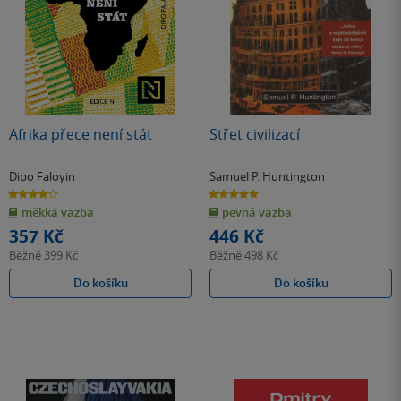
Afrika přece není stát
Střet civilizací
Dipo Faloyin
Samuel P. Huntington
4.0
5.0
z
z
měkká vazba
pevná vazba
5
5
hvězdiček
hvězdiček
357 Kč
446 Kč
Běžně
399 Kč
Běžně
498 Kč
Do košíku
Do košíku