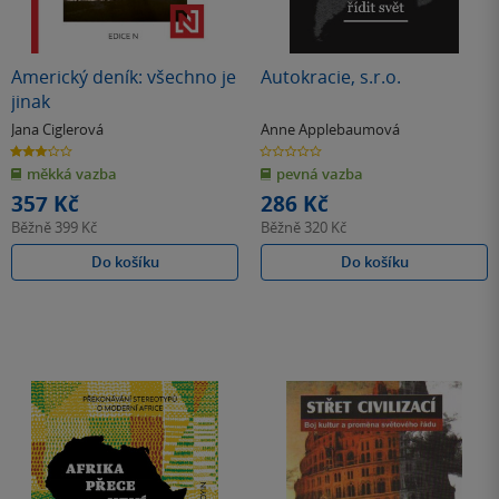
Americký deník: všechno je
Autokracie, s.r.o.
jinak
Jana Ciglerová
Anne Applebaumová
3.0
0.0
z
z
měkká vazba
pevná vazba
5
5
hvězdiček
hvězdiček
357 Kč
286 Kč
Běžně
399 Kč
Běžně
320 Kč
Do košíku
Do košíku