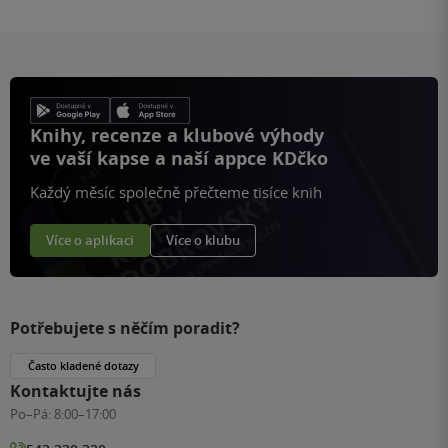
Knihy, recenze a klubové výhody
ve vaší kapse a naší appce KDčko
Každý měsíc společně přečteme tisíce knih
Více o aplikaci
Více o klubu
Potřebujete s něčím poradit?
Často kladené dotazy
Kontaktujte nás
Po–Pá:
8:00–17:00