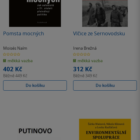
Pomsta mocných
Vlčice ze Sernovodsku
Moisés Naím
Irena Brežná
0.0
0.0
z
z
měkká vazba
měkká vazba
5
5
hvězdiček
hvězdiček
402 Kč
312 Kč
Běžně
449 Kč
Běžně
349 Kč
Do košíku
Do košíku