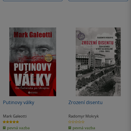
Putinovy války
Zrození disentu
Mark Galeotti
Radomyr Mokryk
5.0
0.0
z
z
pevná vazba
pevná vazba
5
5
hvězdiček
hvězdiček