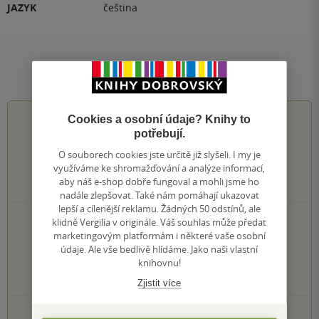
JAZYK
čeština
Hodnocení a recenze čtenářů
0.0
z
5
Cookies a osobní údaje? Knihy to
potřebují.
O souborech cookies jste určitě již slyšeli. I my je
využíváme ke shromažďování a analýze informací,
aby náš e-shop dobře fungoval a mohli jsme ho
0
hodnocení čtenářů
nadále zlepšovat. Také nám pomáhají ukazovat
lepší a cílenější reklamu. Žádných 50 odstínů, ale
klidně Vergilia v originále. Váš souhlas může předat
0×
5 hvězdiček
marketingovým platformám i některé vaše osobní
0×
4 hvězdičky
údaje. Ale vše bedlivě hlídáme. Jako naši vlastní
0×
3 hvězdičky
knihovnu!
0×
2 hvězdičky
0×
1 hvezdička
Zjistit více
PŘIDEJTE SVÉ HODNOCENÍ KNIHY