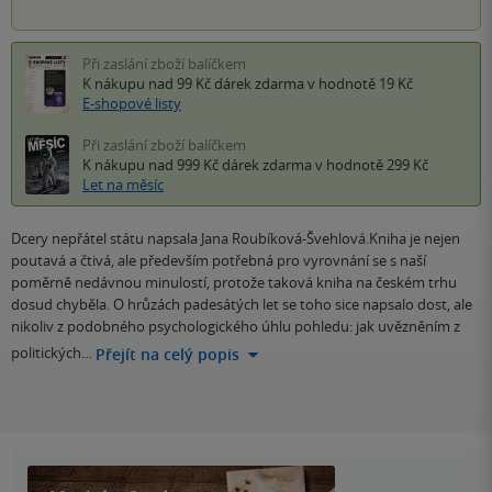
Při zaslání zboží balíčkem
K nákupu nad 99 Kč
dárek zdarma
v hodnotě 19 Kč
E-shopové listy
Při zaslání zboží balíčkem
K nákupu nad 999 Kč
dárek zdarma
v hodnotě 299 Kč
Let na měsíc
Dcery nepřátel státu napsala Jana Roubíková-Švehlová.Kniha je nejen
poutavá a čtivá, ale především potřebná pro vyrovnání se s naší
poměrně nedávnou minulostí, protože taková kniha na českém trhu
dosud chyběla. O hrůzách padesátých let se toho sice napsalo dost, ale
nikoliv z podobného psychologického úhlu pohledu: jak uvězněním z
politických…
Přejít na celý popis