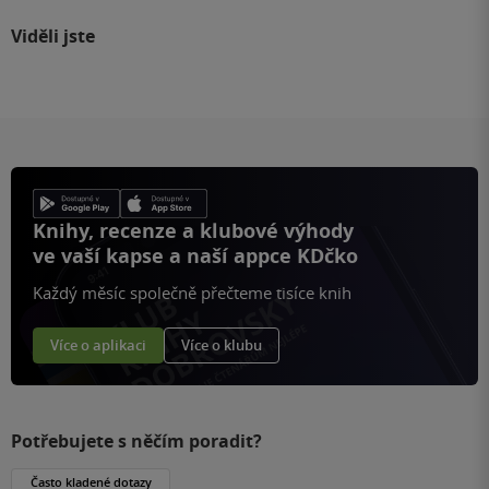
Viděli jste
Knihy, recenze a klubové výhody
ve vaší kapse a naší appce KDčko
Každý měsíc společně přečteme tisíce knih
Více o aplikaci
Více o klubu
Potřebujete s něčím poradit?
Často kladené dotazy