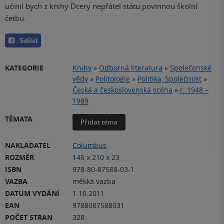
učinil bych z knihy Dcery nepřátel státu povinnou školní
četbu.
Sdílet
KATEGORIE
Knihy
»
Odborná literatura
»
Společenské
vědy
»
Politologie
»
Politika, Společnost
»
Česká a československá scéna
»
r. 1948 –
1989
TÉMATA
Přidat téma
NAKLADATEL
Columbus
ROZMĚR
145 x 210 x 23
ISBN
978-80-87588-03-1
VAZBA
měkká vazba
DATUM VYDÁNÍ
1.10.2011
EAN
9788087588031
POČET STRAN
328