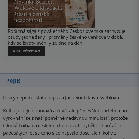
Rodinná sága z poválečného Československa zachycuje
osudy jedné ženy i proměny českého venkova v době,
kdy se životy měnily ze dne na den.
Více informací
Popis
Dcery nepřátel státu napsala Jana Roubíková-Švehlová.
Kniha je nejen poutavá a čtivá, ale především potřebná pro
vyrovnání se s naší poměrně nedávnou minulostí, protože
taková kniha na českém trhu dosud chyběla. O hrůzách
padesátých let se toho sice napsalo dost, ale nikoliv z