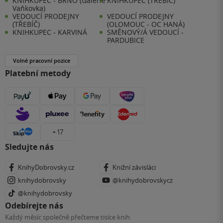
KNIHKUPEC - BRNO (Galerie
KNIHKUPEC (TŘEBÍČ)
Vaňkovka)
VEDOUCÍ PRODEJNY
VEDOUCÍ PRODEJNY
(TŘEBÍČ)
(OLOMOUC - OC HANÁ)
KNIHKUPEC - KARVINÁ
SMĚNOVÝ/Á VEDOUCÍ -
PARDUBICE
Volné pracovní pozice
Platební metody
+ 17
Sledujte nás
KnihyDobrovsky.cz
Knižní závisláci
knihydobrovsky
@knihydobrovskycz
@knihydobrovsky
Odebírejte nás
Každý měsíc společně přečteme tisíce knih