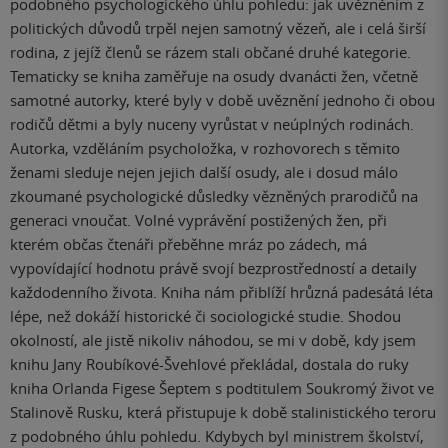
podobného psychologického úhlu pohledu: jak uvězněním z
politických důvodů trpěl nejen samotný vězeň, ale i celá širší
rodina, z jejíž členů se rázem stali občané druhé kategorie.
Tematicky se kniha zaměřuje na osudy dvanácti žen, včetně
samotné autorky, které byly v době uvěznění jednoho či obou
rodičů dětmi a byly nuceny vyrůstat v neúplných rodinách.
Autorka, vzděláním psycholožka, v rozhovorech s těmito
ženami sleduje nejen jejich další osudy, ale i dosud málo
zkoumané psychologické důsledky vězněných prarodičů na
generaci vnoučat. Volné vyprávění postižených žen, při
kterém občas čtenáři přeběhne mráz po zádech, má
vypovídající hodnotu právě svojí bezprostředností a detaily
každodenního života. Kniha nám přiblíží hrůzná padesátá léta
lépe, než dokáží historické či sociologické studie. Shodou
okolností, ale jistě nikoliv náhodou, se mi v době, kdy jsem
knihu Jany Roubíkové-Švehlové překládal, dostala do ruky
kniha Orlanda Figese Šeptem s podtitulem Soukromý život ve
Stalinově Rusku, která přistupuje k době stalinistického teroru
z podobného úhlu pohledu. Kdybych byl ministrem školství,