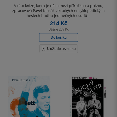
hvězdiček
V této knize, která je něco mezi příručkou a prózou,
zpracovává Pavel Klusák v krátkých encyklopedických
heslech hudbu jedinečných osudů...
214 Kč
Běžně
239 Kč
Do košíku
Uložit do seznamu