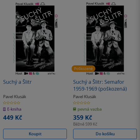
Poškozené
Suchý a Šlitr
Suchý a Šlitr: Semafor
1959-1969 (poškozená)
Pavel Klusák
Pavel Klusák
0.0
0.0
z
z
E-kniha
pevná vazba
5
5
hvězdiček
hvězdiček
449 Kč
359 Kč
Běžně
599 Kč
Koupit
Do košíku