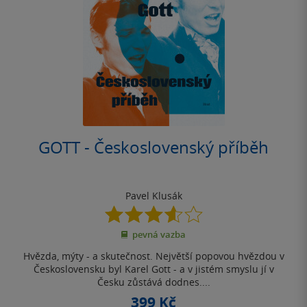
GOTT - Československý příběh
Pavel Klusák
3.6
z
pevná vazba
5
hvězdiček
Hvězda, mýty - a skutečnost. Největší popovou hvězdou v
Československu byl Karel Gott - a v jistém smyslu jí v
Česku zůstává dodnes....
399 Kč