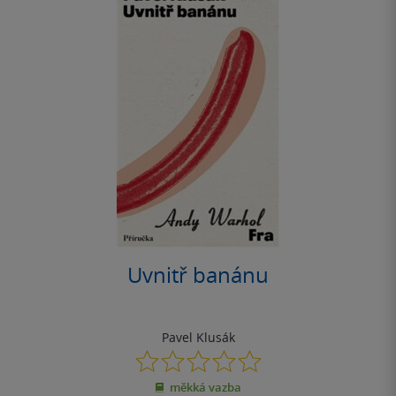
Uvnitř banánu
Pavel Klusák
0.0
z
měkká vazba
5