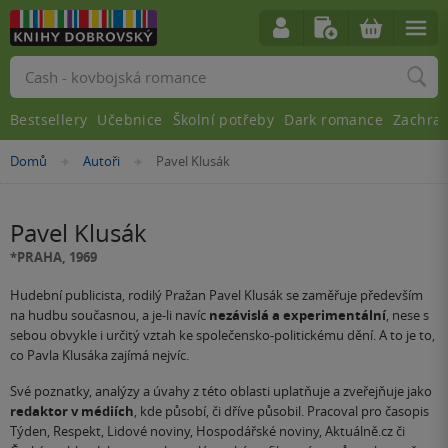
Vyhledávání
Bestsellery
Učebnice
Školní potřeby
Dark romance
Zachra
Nacházíte
Domů
Autoři
Pavel Klusák
»
»
se
zde:
Pavel Klusák
*PRAHA, 1969
Hudební publicista, rodilý Pražan Pavel Klusák se zaměřuje především
na hudbu současnou, a je-li navíc
nezávislá a experimentální
, nese s
sebou obvykle i určitý vztah ke společensko-politickému dění. A to je to,
co Pavla Klusáka zajímá nejvíc.
Své poznatky, analýzy a úvahy z této oblasti uplatňuje a zveřejňuje jako
redaktor v médiích
, kde působí, či dříve působil. Pracoval pro časopis
Týden, Respekt, Lidové noviny, Hospodářské noviny, Aktuálně.cz či