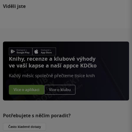
Viděli jste
Knihy, recenze a klubové výhody
ve vaší kapse a naší appce KDčko
Každý měsíc společně přečteme tisíce knih
Více o aplikaci
Více o klubu
Potřebujete s něčím poradit?
Často kladené dotazy