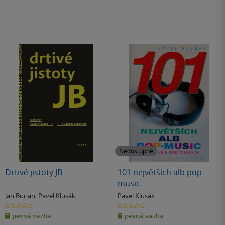
Nedostupné
Drtivé jistoty JB
101 největších alb pop-
music
Jan Burian
,
Pavel Klusák
Pavel Klusák
0.0
0.0
z
z
pevná vazba
pevná vazba
5
5
hvězdiček
hvězdiček