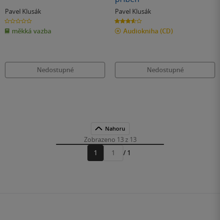
Pavel Klusák
Pavel Klusák
0.0
3.6
z
z
měkká vazba
Audiokniha
(CD)
5
5
hvězdiček
hvězdiček
Nedostupné
Nedostupné
Nahoru
Zobrazeno 13 z 13
1
/ 1
Přejít
na
stránku