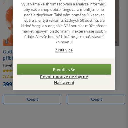
využíváme ke shromažďování a analýze informací,
aby náš e-shop dobře fungoval a mohli jsme ho
nadále zlepšovat. Také nám pomáhají ukazovat
lepší a cílenější reklamu. Žádných 50 odstínů, ale
klidně Vergilia v originále. Váš souhlas může předat
marketingovým platformám i některé vaše osobní
údaje. Ale vše bedlivě hlídáme. Jako naši vlastní
knihovnu!
Zjistit více
Gott – Československý
Ženská práce
příběh
Pavel Klusák
Pavel Klusák
Povolit vše
3.6
0.0
z
z
Povolit pouze nezbytné
Audiokniha
(mp3)
E-kniha
5
5
hvězdiček
hvězdiček
Nastavení
399 Kč
339 Kč
Koupit
Koupit