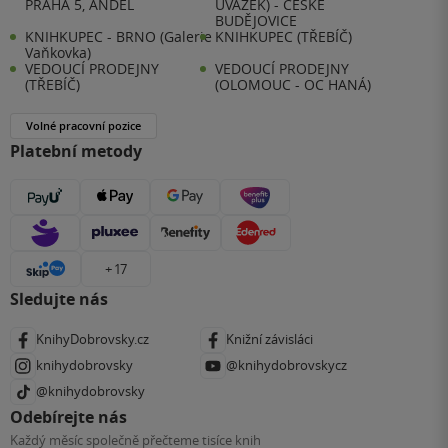
PRAHA 5, ANDĚL
ÚVAZEK) - ČESKÉ
BUDĚJOVICE
KNIHKUPEC - BRNO (Galerie
KNIHKUPEC (TŘEBÍČ)
Vaňkovka)
VEDOUCÍ PRODEJNY
VEDOUCÍ PRODEJNY
(TŘEBÍČ)
(OLOMOUC - OC HANÁ)
Volné pracovní pozice
Platební metody
+ 17
Sledujte nás
KnihyDobrovsky.cz
Knižní závisláci
knihydobrovsky
@knihydobrovskycz
@knihydobrovsky
Odebírejte nás
Každý měsíc společně přečteme tisíce knih