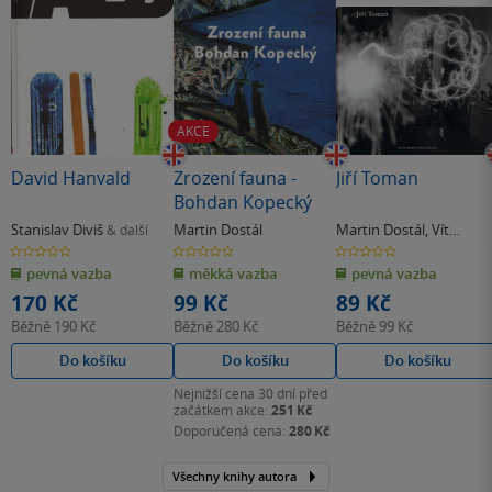
AKCE
David Hanvald
Zrození fauna -
Jiří Toman
Bohdan Kopecký
Stanislav Diviš
Martin Dostál
Martin Dostál
,
Vít
& další
Bouček
0.0
0.0
0.0
z
z
z
pevná vazba
měkká vazba
pevná vazba
5
5
5
hvězdiček
hvězdiček
hvězdiček
170 Kč
99 Kč
89 Kč
Běžně
190 Kč
Běžně
280 Kč
Běžně
99 Kč
Do košíku
Do košíku
Do košíku
Nejnižší cena 30 dní před
začátkem akce:
251 Kč
Doporučená cena:
280 Kč
Všechny knihy autora