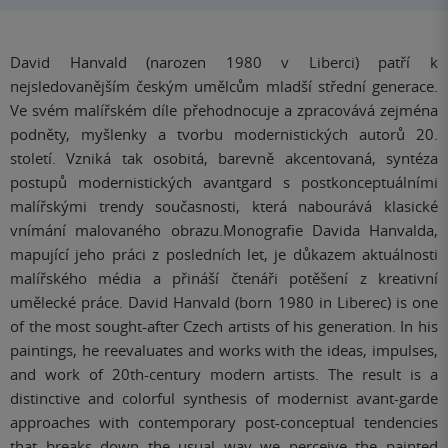
David Hanvald (narozen 1980 v Liberci) patří k
nejsledovanějším českým umělcům mladší střední generace.
Ve svém malířském díle přehodnocuje a zpracovává zejména
podněty, myšlenky a tvorbu modernistických autorů 20.
století. Vzniká tak osobitá, barevně akcentovaná, syntéza
postupů modernistických avantgard s postkonceptuálními
malířskými trendy současnosti, která nabourává klasické
vnímání malovaného obrazu.Monografie Davida Hanvalda,
mapující jeho práci z posledních let, je důkazem aktuálnosti
malířského média a přináší čtenáři potěšení z kreativní
umělecké práce. David Hanvald (born 1980 in Liberec) is one
of the most sought-after Czech artists of his generation. In his
paintings, he reevaluates and works with the ideas, impulses,
and work of 20th-century modern artists. The result is a
distinctive and colorful synthesis of modernist avant-garde
approaches with contemporary post-conceptual tendencies
that breaks down the usual way we perceive the painted