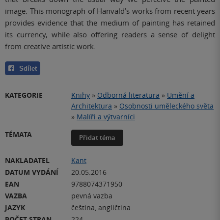
image. This monograph of Hanvald’s works from recent years
provides evidence that the medium of painting has retained
its currency, while also offering readers a sense of delight
from creative artistic work.
Sdílet
KATEGORIE
Knihy
»
Odborná literatura
»
Umění a
Architektura
»
Osobnosti uměleckého světa
»
Malíři a výtvarníci
TÉMATA
Přidat téma
NAKLADATEL
Kant
DATUM VYDÁNÍ
20.05.2016
EAN
9788074371950
VAZBA
pevná vazba
JAZYK
čeština, angličtina
POČET STRAN
224