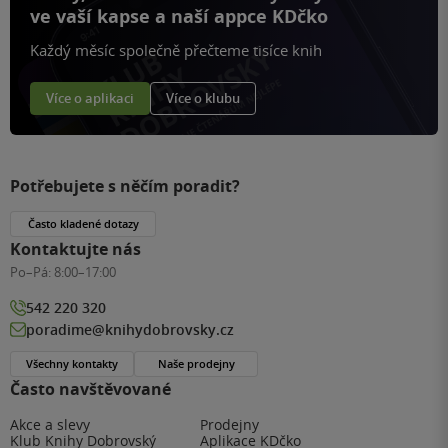
ve vaší kapse a naší appce KDčko
Každý měsíc společně přečteme tisíce knih
Více o aplikaci
Více o klubu
Potřebujete s něčím poradit?
Často kladené dotazy
Kontaktujte nás
Po–Pá:
8:00–17:00
542 220 320
poradime@knihydobrovsky.cz
Všechny kontakty
Naše prodejny
Často navštěvované
Akce a slevy
Prodejny
Klub Knihy Dobrovský
Aplikace KDčko