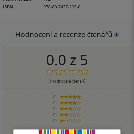
ISBN
978-80-7437-195-0
Hodnocení a recenze čtenářů
0.0
z
5
0
hodnocení čtenářů
0×
5 hvězdiček
0×
4 hvězdičky
0×
3 hvězdičky
0×
2 hvězdičky
0×
1 hvezdička