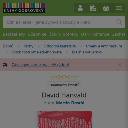
Vyhledávání
Bestsellery
Učebnice
Školní potřeby
Dark romance
Zachra
Nacházíte
Domů
Knihy
Odborná literatura
Umění a Architektura
»
»
»
se
Osobnosti uměleckého světa
Malíři a výtvarníci
»
»
zde:
Zásilkovna zdarma celý týden!
Za
0.0
z
5
0 hodnocení čtenářů
hvězdiček
David Hanvald
Autor
Martin Dostál