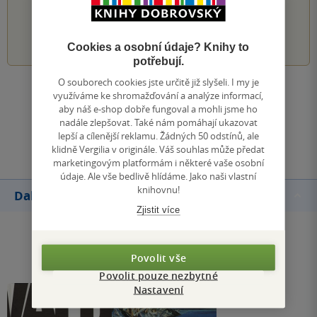
PŘIDEJTE SVÉ HODNOCENÍ KNIHY
1
2
3
4
5
Cookies a osobní údaje? Knihy to
potřebují.
O souborech cookies jste určitě již slyšeli. I my je
Zobrazit všechna hodnocení
využíváme ke shromažďování a analýze informací,
aby náš e-shop dobře fungoval a mohli jsme ho
nadále zlepšovat. Také nám pomáhají ukazovat
Přidat hodnocení
lepší a cílenější reklamu. Žádných 50 odstínů, ale
klidně Vergilia v originále. Váš souhlas může předat
marketingovým platformám i některé vaše osobní
údaje. Ale vše bedlivě hlídáme. Jako naši vlastní
knihovnu!
Další knihy autora
Zjistit více
Povolit vše
Povolit pouze nezbytné
Nastavení