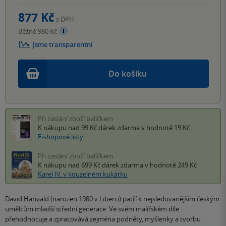
877 Kč
s DPH
Běžně 980 Kč
Jsme transparentní
Do košíku
Při zaslání zboží balíčkem
K nákupu nad 99 Kč
dárek zdarma
v hodnotě 19 Kč
E-shopové listy
Při zaslání zboží balíčkem
K nákupu nad 699 Kč
dárek zdarma
v hodnotě 249 Kč
Karel IV. v kouzelném kukátku
David Hanvald (narozen 1980 v Liberci) patří k nejsledovanějším českým
umělcům mladší střední generace. Ve svém malířském díle
přehodnocuje a zpracovává zejména podněty, myšlenky a tvorbu