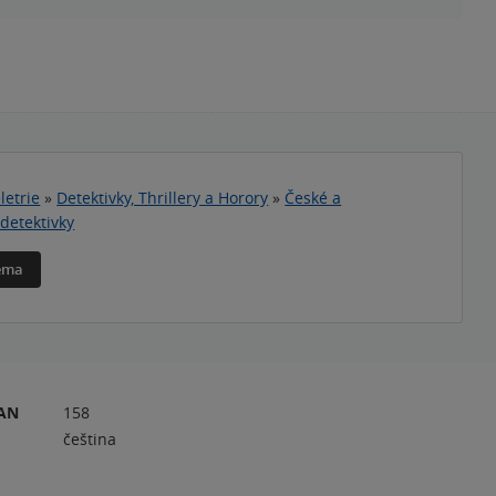
letrie
»
Detektivky, Thrillery a Horory
»
České a
detektivky
téma
RAN
158
čeština