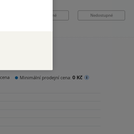
é
Nedostupné
Nedostupné
0 Kč
cena
Minimální prodejní cena: