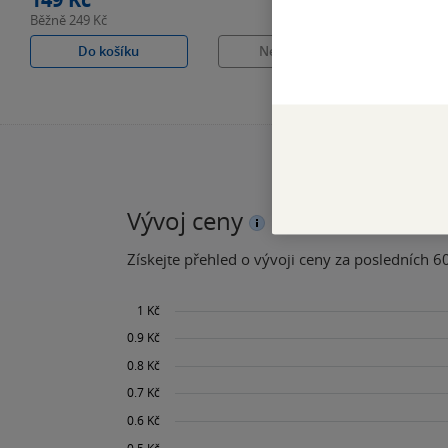
Běžně
249 Kč
Do košíku
Nedostupné
Vývoj ceny
Získejte přehled o vývoji ceny za posledních 60