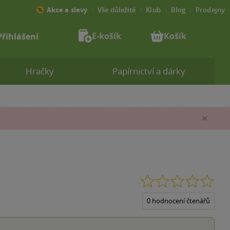
Akce a slevy
Vše důležité
Klub
Blog
Prodejny
E-košík
Košík
Přihlášení
Hračky
Papírnictví a dárky
Zav
0.0
z
5
0 hodnocení čtenářů
hvěz