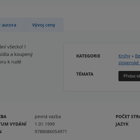
y autora
Vývoj ceny
ání všecko! I
 sídla a koupený
KATEGORIE
Knihy
»
Be
oru k rudé
slovenské 
TÉMATA
Přidat 
ZBA
pevná vazba
POČET ST
TUM VYDÁNÍ
1.01.1999
JAZYK
N
9788086054971