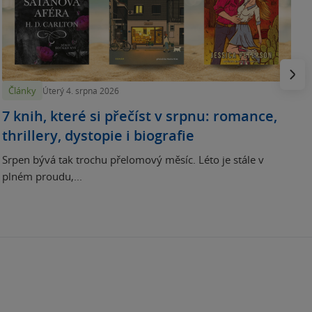
N
p
Násled
Články
Úterý 4. srpna 2026
7 knih, které si přečíst v srpnu: romance,
thrillery, dystopie i biografie
Srpen bývá tak trochu přelomový měsíc. Léto je stále v
plném proudu,...