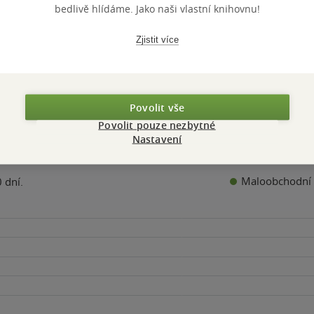
bedlivě hlídáme. Jako naši vlastní knihovnu!
Nedostupné
Nedostupné
Nedostupn
Zjistit více
Povolit vše
Povolit pouze nezbytné
Nastavení
Maloobchodní 
 dní.