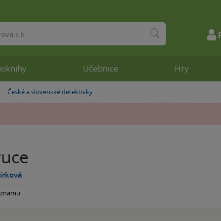
ioknihy
Učebnice
Hry
České a slovenské detektivky
»
ruce
írková
seznamu