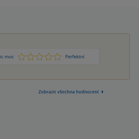
1
2
3
4
5
ic moc
Perfektní
Zobrazit všechna hodnocení