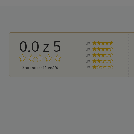
0.0
z
5
0×
5 hvězdiček
0×
4 hvězdičky
0×
3 hvězdičky
0×
2 hvězdičky
0×
0
hodnocení čtenářů
1 hvezdička