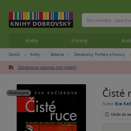
Vyhledávání
Knihy
E-knihy
Aud
Nacházíte
Domů
Knihy
Beletrie
Detektivky, Thrillery a Horory
»
»
»
se
zde:
Zásilkovna zdarma celý týden!
Čisté 
Nedostupné
Autor
Eva Kač
Uložit do 