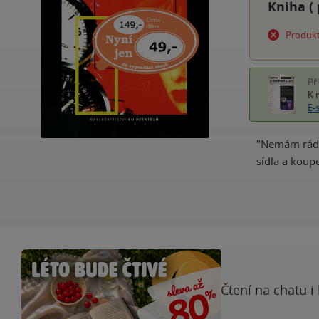
Kniha (
Produkt
Př
K 
E-
"Nemám rád zb
sídla a koup
Čtení na chatu i