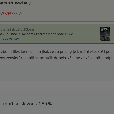
pevná vazba
)
 je vyprodaný.
i zaslání zboží balíčkem
nákupu nad 99 Kč
dárek zdarma
v hodnotě 19 Kč
shopové listy
ohatlíky, kteří si jsou jistí, že za prachy je k mání všecko! I po
ený ženský" rozpálil se poručík doběla, zřejmě ze zásadního odpo
 k moři se slevou až 80 %