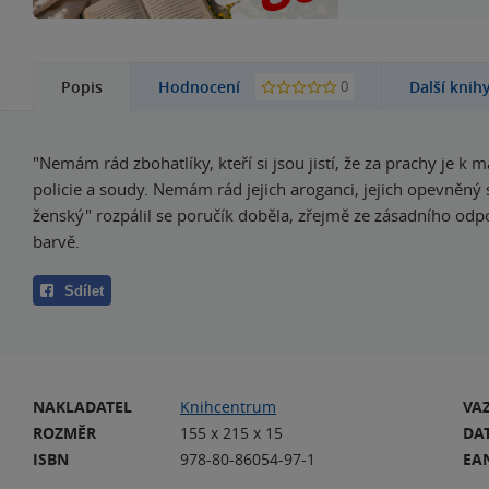
0
Popis
Hodnocení
Další knih
"Nemám rád zbohatlíky, kteří si jsou jistí, že za prachy je k m
policie a soudy. Nemám rád jejich aroganci, jejich opevněný
ženský" rozpálil se poručík doběla, zřejmě ze zásadního odp
barvě.
Sdílet
NAKLADATEL
Knihcentrum
VA
ROZMĚR
155 x 215 x 15
DA
ISBN
978-80-86054-97-1
EA