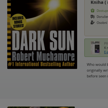
Kniha (
Dostupn
Doruče
Osobní
Př
K 
E-
Who would be
originally w
before seen 