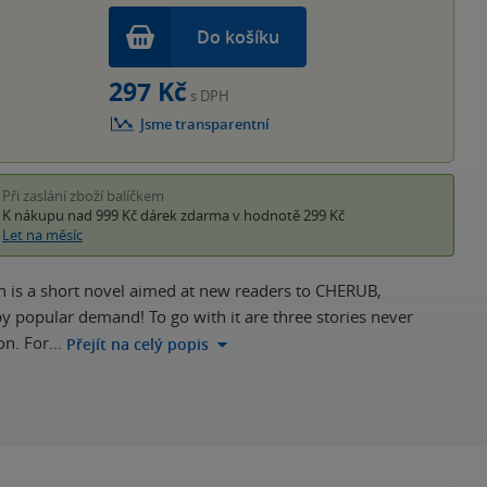
Do košíku
297 Kč
s DPH
Jsme transparentní
Při zaslání zboží balíčkem
K nákupu nad 999 Kč
dárek zdarma
v hodnotě 299 Kč
Let na měsíc
n is a short novel aimed at new readers to CHERUB,
y popular demand! To go with it are three stories never
ion. For…
Přejít na celý popis