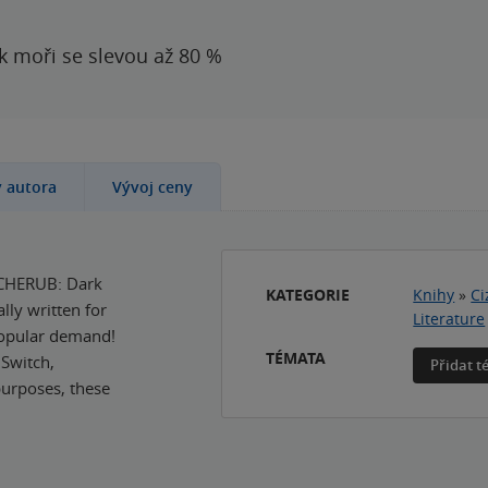
 k moři se slevou až 80 %
y autora
Vývoj ceny
? CHERUB: Dark
KATEGORIE
Knihy
»
Ci
lly written for
Literature
popular demand!
TÉMATA
 Switch,
Přidat 
purposes, these