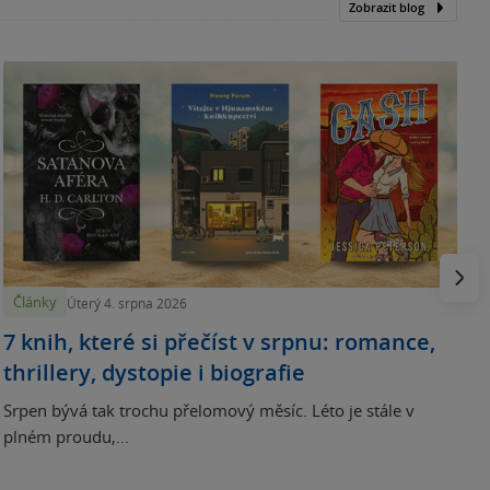
Zobrazit blog
N
p
Násled
Články
Úterý 4. srpna 2026
7 knih, které si přečíst v srpnu: romance,
thrillery, dystopie i biografie
Srpen bývá tak trochu přelomový měsíc. Léto je stále v
plném proudu,...