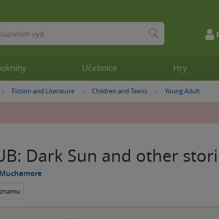
ioknihy
Učebnice
Hry
Fiction and Literature
Children and Teens
Young Adult
»
»
»
B: Dark Sun and other stori
 Muchamore
seznamu