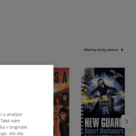
Všechny knihy autora
í a analýze
Následu
. Také nám
ia v originále.
je. Ale vše