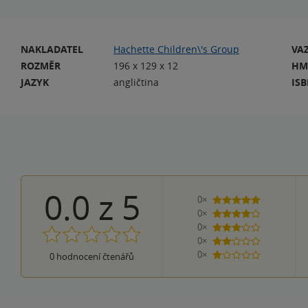
NAKLADATEL
Hachette Children\'s Group
VA
ROZMĚR
196 x 129 x 12
HM
JAZYK
angličtina
IS
0.0
z
5
0×
5 hvězdiček
0×
4 hvězdičky
0×
3 hvězdičky
0×
2 hvězdičky
0×
0
hodnocení čtenářů
1 hvezdička