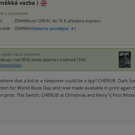
měkká vazba
)
é u dodavatele
ní
ZDARMA od 1299 Kč, do 19. 8. předáme dopravci
Vyberte prodejnu
 odběr
ZDARMA (
)
i zaslání zboží balíčkem
nákupu nad 99 Kč
dárek zdarma
v hodnotě 19 Kč
shopové listy
lieve that a kid at a sleepover could be a spy? CHERUB: Dark Su
ritten for World Book Day and now made available in print again b
in print: The Switch, CHERUB at Christmas and Kerry''s First Miss