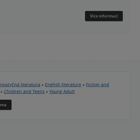
Více informací
zojazyčná literatura
»
English literature
»
Fiction and
»
Children and Teens
»
Young Adult
téma