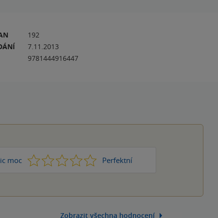
RAN
192
DÁNÍ
7.11.2013
9781444916447
1
2
3
4
5
ic moc
Perfektní
Zobrazit všechna hodnocení