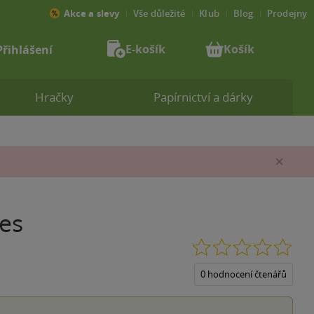
Akce a slevy
Vše důležité
Klub
Blog
Prodejny
E-košík
Košík
Přihlášení
Hračky
Papírnictví a dárky
Zav
es
0.0
z
5
0 hodnocení čtenářů
hvěz