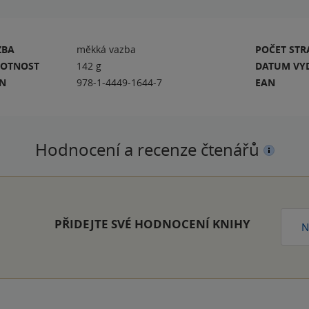
ZBA
měkká vazba
POČET ST
OTNOST
142 g
DATUM VY
BN
978-1-4449-1644-7
EAN
Hodnocení a recenze čtenářů
PŘIDEJTE SVÉ HODNOCENÍ KNIHY
N