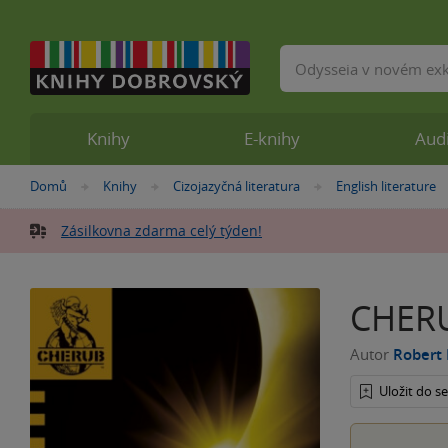
Vyhledávání
Knihy
E-knihy
Aud
Nacházíte
Domů
Knihy
Cizojazyčná literatura
English literature
»
»
»
se
zde:
Zásilkovna zdarma celý týden!
CHERU
Autor
Robert
Uložit do 