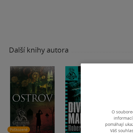
Další knihy autora
O souborec
informací
pomáhají ukazo
Poškozené
Váš souhla