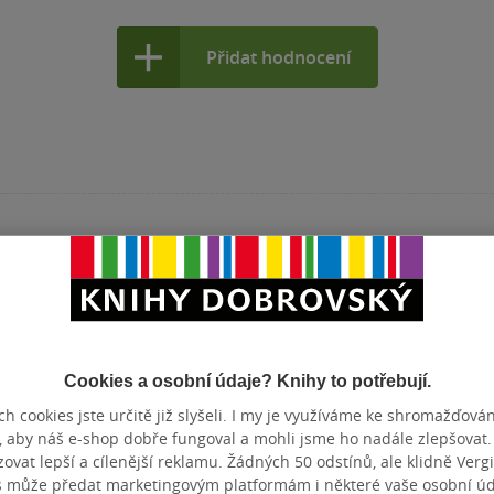
Přidat hodnocení
Cookies a osobní údaje? Knihy to potřebují.
h cookies jste určitě již slyšeli. I my je využíváme ke shromažďován
, aby náš e-shop dobře fungoval a mohli jsme ho nadále zlepšovat
vat lepší a cílenější reklamu. Žádných 50 odstínů, ale klidně Vergil
s může předat marketingovým platformám i některé vaše osobní úda