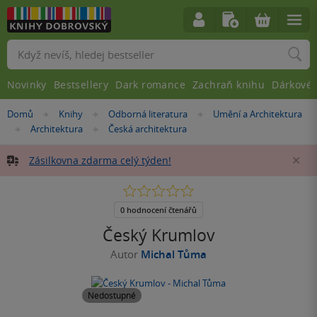
Vyhledávání
Novinky
Bestsellery
Dark romance
Zachraň knihu
Dárkové 
Nacházíte
Domů
Knihy
Odborná literatura
Umění a Architektura
»
»
»
se
Architektura
Česká architektura
»
»
zde:
Zásilkovna zdarma celý týden!
Za
0.0
z
5
0 hodnocení čtenářů
hvězdiček
Český Krumlov
Autor
Michal Tůma
Nedostupné