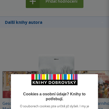
Přidat hodnocení
Další knihy autora
Nedostupné
Cookies a osobní údaje? Knihy to
potřebují.
Geschichte des
Michal Tůma
Příběh maškarníh
O souborech cookies jste určitě již slyšeli. I my je
Maskensaals im
Fotografie
sálu ze zámku v