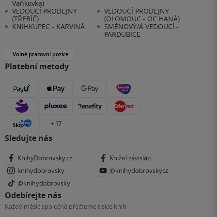
Vaňkovka)
VEDOUCÍ PRODEJNY
VEDOUCÍ PRODEJNY
(TŘEBÍČ)
(OLOMOUC - OC HANÁ)
KNIHKUPEC - KARVINÁ
SMĚNOVÝ/Á VEDOUCÍ -
PARDUBICE
Volné pracovní pozice
Platební metody
+ 17
Sledujte nás
KnihyDobrovsky.cz
Knižní závisláci
knihydobrovsky
@knihydobrovskycz
@knihydobrovsky
Odebírejte nás
Každý měsíc společně přečteme tisíce knih