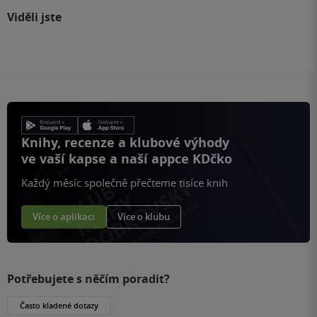
Viděli jste
Knihy, recenze a klubové výhody
ve vaší kapse a naší appce KDčko
Každý měsíc společně přečteme tisíce knih
Více o aplikaci
Více o klubu
Potřebujete s něčím poradit?
Často kladené dotazy