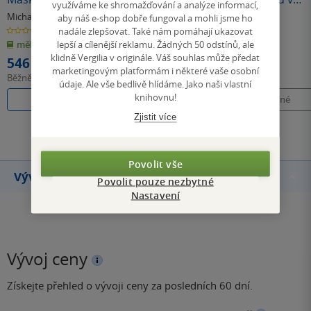
využíváme ke shromažďování a analýze informací,
Schloss Český
Českém Krumlově
Michal Tůma
Michal Tůma
,
Jiří Šerých
Michal Tůma
aby náš e-shop dobře fungoval a mohli jsme ho
Krumlov
nadále zlepšovat. Také nám pomáhají ukazovat
0.0
0.0
0.0
z
z
z
lepší a cílenější reklamu. Žádných 50 odstínů, ale
měkká vazba
pevná vazba
měkká vazba
5
5
5
hvězdiček
hvězdiček
hvězdiček
klidně Vergilia v originále. Váš souhlas může předat
546 Kč
1 342 Kč
marketingovým platformám i některé vaše osobní
Běžně
610 Kč
Běžně
1 499 Kč
údaje. Ale vše bedlivě hlídáme. Jako naši vlastní
knihovnu!
Do košíku
Do košíku
Nedostupné
Zjistit více
Všechny knihy autora
Povolit vše
Vývoj ceny
Povolit pouze nezbytné
Nastavení
Vývoj ceny
Získejte přehled o vývoji ceny za posledních 60 dní.