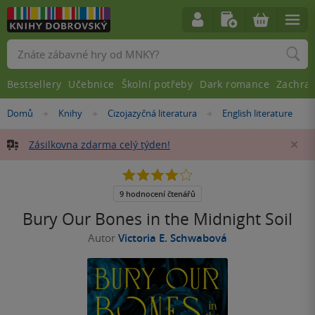
Vyhledávání
Bestsellery
Učebnice
Školní potřeby
Dark romance
Zachra
Nacházíte
Domů
Knihy
Cizojazyčná literatura
English literature
»
»
»
se
zde:
Zásilkovna zdarma celý týden!
Za
3.9
z
5
9 hodnocení čtenářů
hvězdiček
Bury Our Bones in the Midnight Soil
Autor
Victoria E. Schwabová