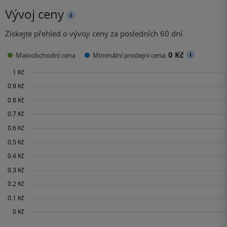
ľúbostný príbeh. Koniec mi priniesol rovnaké pocity ako
Vývoj ceny
celá kniha. Minulosť musí zostať minulosťou, výčitky
nemajú žiaden význam. A vždy je možné začať písať nový
Získejte přehled o vývoji ceny za posledních 60 dní.
príbeh. Stačí mať odvahu. 5/5*
0 Kč
Maloobchodní cena
Minimální prodejní cena: