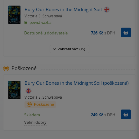
Bury Our Bones in the Midnight Soil
Victoria E. Schwabová
pevná vazba
Do k
Dostupné u dodavatele
726 Kč
s DPH
Zobrazit
více
(+5)
Poškozené
Bury Our Bones in the Midnight Soil (poškozená)
Victoria E. Schwabová
Poškozené
Do k
Skladem
249 Kč
s DPH
Velmi dobrý