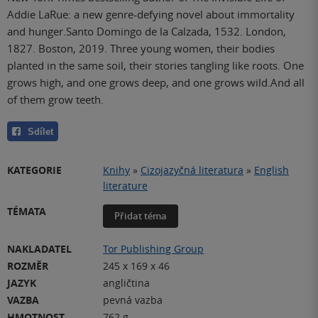
Addie LaRue: a new genre-defying novel about immortality
and hunger.Santo Domingo de la Calzada, 1532. London,
1827. Boston, 2019. Three young women, their bodies
planted in the same soil, their stories tangling like roots. One
grows high, and one grows deep, and one grows wild.And all
of them grow teeth.
Sdílet
KATEGORIE
Knihy
»
Cizojazyčná literatura
»
English
literature
TÉMATA
Přidat téma
NAKLADATEL
Tor Publishing Group
ROZMĚR
245 x 169 x 46
JAZYK
angličtina
VAZBA
pevná vazba
HMOTNOST
762 g