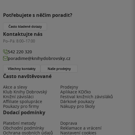
Potřebujete s něčím poradit?
Často kladené dotazy
Kontaktujte nás
Po–Pá:
8:00–17:00
542 220 320
poradime@knihydobrovsky.cz
Všechny kontakty
Naše prodejny
Často navštěvované
Akce a slevy
Prodejny
Klub Knihy Dobrovský
Aplikace KDčko
Knižní závisláci
Festival knižních závisláků
Affiliate spolupráce
Dárkové poukazy
Poukazy pro firmy
Nákupy pro školy
Dodací podmínky
Platební metody
Doprava
Obchodní podmínky
Reklamace a vrácení
Ochrana osobních údajů
Nastavení cookies