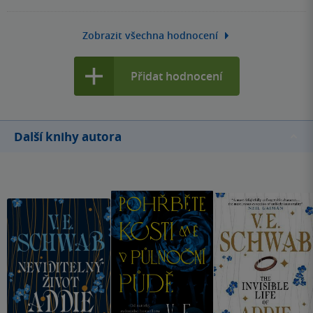
retenze, proto se nenechte odradit, třeba v ní najdete
z nich sa v istom momente ocitne pred tou istou voľbou.
kouzlo, které já nenašla.
Príbeh Sabine je o hlade. Nenásytnom, neutíchajúcom a
Zobrazit všechna hodnocení
nezastaviteľnom. Sabine si je vedomá, že si zaslúži viac.
Viac, než jej môže jeden život ponúknuť. Jej túžba ju ženie
Přidat hodnocení
stále vpred, bez ohľadu na to, čo po nej zostane, bez
výčitiek nad cenou, ktorú za to musí zaplatiť. Vždy dostane
to, čo chce. Vďaka Sabine som mala pocit, že som prežila
tisícky životov. Autorka nás necháva ponoriť sa do jej
Další knihy autora
mysle, akoby v nej nechala plynúť všetky vlastné pocity —
hnev, žiaľ, túžbu, odhodlanie, ľútosť… Sabine je divoká,
plná protikladov. Miesi sa v nej túžba po slobode a zároveň
hnev na túžbu po slobode ostatných. Po celý čas počúvala,
aká je jej úloha, ako sa má správať, ako má žiť, bez
možnosti vybrať si a rozhodnúť sama o svojom osude. A
potom… potom sa miska váh preváži. Z koristi sa stane
predátor. Kto ju zastaví? Kedy má človek vlastne dosť? A
prečo prestať, keď nemusí niesť zodpovednosť za svoje
skutky? Príbeh Charlotte je o láske. O túžbe nasledovať
volanie svojho srdca, povedať áno a nechať si poblázniť