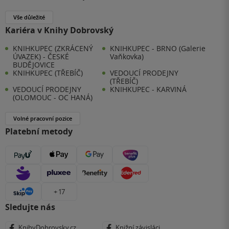
Vše důležité
Kariéra v Knihy Dobrovský
KNIHKUPEC (ZKRÁCENÝ
KNIHKUPEC - BRNO (Galerie
ÚVAZEK) - ČESKÉ
Vaňkovka)
BUDĚJOVICE
KNIHKUPEC (TŘEBÍČ)
VEDOUCÍ PRODEJNY
(TŘEBÍČ)
VEDOUCÍ PRODEJNY
KNIHKUPEC - KARVINÁ
(OLOMOUC - OC HANÁ)
Volné pracovní pozice
Platební metody
+ 17
Sledujte nás
KnihyDobrovsky.cz
Knižní závisláci