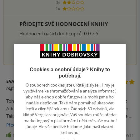
0×
2 hvězdičky
1×
1 hvezdička
PŘIDEJTE SVÉ HODNOCENÍ KNIHY
Hodnocení našich knihkupců: 0.0 z 5
1
2
3
4
5
Cookies a osobní údaje? Knihy to
potřebují.
EVA KVAISEROVÁ
O souborech cookies jste určitě již slyšeli. I my je
registrovaný uživatel
využíváme ke shromažďování a analýze informací,
aby náš e-shop dobře fungoval a mohli jsme ho
Tohle je moje druhá kniha od autorky - Neviditelný život
nadále zlepšovat. Také nám pomáhají ukazovat
Addie LaRue je jedna z mých nejoblíbenějších knih vůbec.
lepší a cílenější reklamu. Žádných 50 odstínů, ale
klidně Vergilia v originále. Váš souhlas může předat
Takže jsem si moc chtěla přečíst něco dalšího od Victorie a
marketingovým platformám i některé vaše osobní
měla jsem šťastnou ruku při výběru. Mě tenhle styl vážně
Přečíst
více
údaje. Ale vše bedlivě hlídáme. Jako naši vlastní
sedí. Stejně jako u Addie tohle je kniha, na kterou myslíte
knihovnu!
17
Kniha, #booklab, 2025, 9788027608911
ještě dlouho po dočtení. Při čtení se zamýšlíte, nad