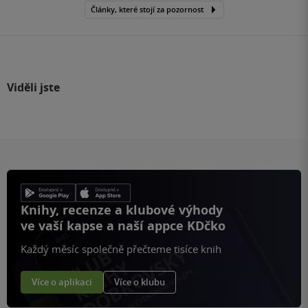
Články, které stojí za pozornost
Viděli jste
Knihy, recenze a klubové výhody
ve vaší kapse a naší appce KDčko
Každý měsíc společně přečteme tisíce knih
Více o aplikaci
Více o klubu