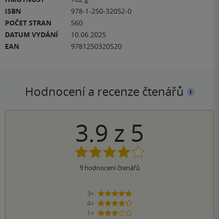
ISBN
978-1-250-32052-0
POČET STRAN
560
DATUM VYDÁNÍ
10.06.2025
EAN
9781250320520
Hodnocení a recenze čtenářů
3.9
z
5
9
hodnocení čtenářů
3×
5 hvězdiček
4×
4 hvězdičky
1×
3 hvězdičky