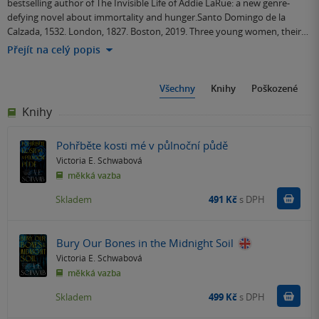
bestselling author of The Invisible Life of Addie LaRue: a new genre-
defying novel about immortality and hunger.Santo Domingo de la
Calzada, 1532. London, 1827. Boston, 2019. Three young women, their…
Přejít na celý popis
Všechny
Knihy
Poškozené
Knihy
Pohřběte kosti mé v půlnoční půdě
Victoria E. Schwabová
měkká vazba
Do k
Skladem
491 Kč
s DPH
Bury Our Bones in the Midnight Soil
Victoria E. Schwabová
měkká vazba
Do k
Skladem
499 Kč
s DPH