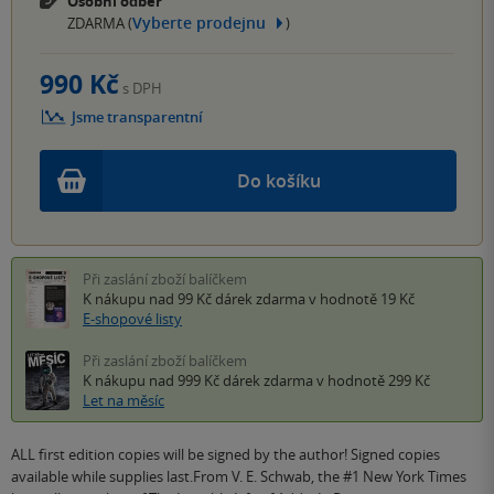
Osobní odběr
Vyberte prodejnu
ZDARMA (
)
990 Kč
s DPH
Jsme transparentní
Do košíku
Při zaslání zboží balíčkem
K nákupu nad 99 Kč
dárek zdarma
v hodnotě 19 Kč
E-shopové listy
Při zaslání zboží balíčkem
K nákupu nad 999 Kč
dárek zdarma
v hodnotě 299 Kč
Let na měsíc
ALL first edition copies will be signed by the author! Signed copies
available while supplies last.From V. E. Schwab, the #1 New York Times