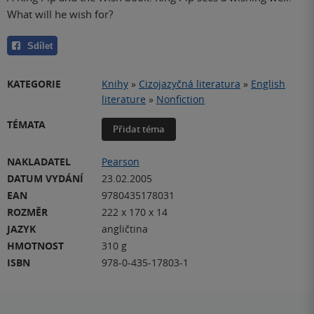
What will he wish for?
Sdílet
KATEGORIE
Knihy
»
Cizojazyčná literatura
»
English
literature
»
Nonfiction
TÉMATA
Přidat téma
NAKLADATEL
Pearson
DATUM VYDÁNÍ
23.02.2005
EAN
9780435178031
ROZMĚR
222 x 170 x 14
JAZYK
angličtina
HMOTNOST
310 g
ISBN
978-0-435-17803-1