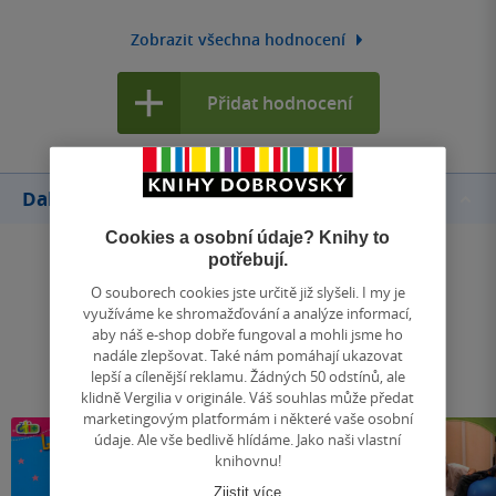
Zobrazit všechna hodnocení
Přidat hodnocení
Další knihy autora
Cookies a osobní údaje? Knihy to
potřebují.
O souborech cookies jste určitě již slyšeli. I my je
využíváme ke shromažďování a analýze informací,
aby náš e-shop dobře fungoval a mohli jsme ho
nadále zlepšovat. Také nám pomáhají ukazovat
lepší a cílenější reklamu. Žádných 50 odstínů, ale
klidně Vergilia v originále. Váš souhlas může předat
marketingovým platformám i některé vaše osobní
údaje. Ale vše bedlivě hlídáme. Jako naši vlastní
knihovnu!
Zjistit více