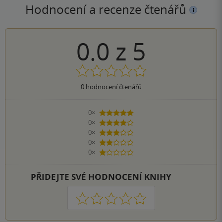
Hodnocení a recenze čtenářů
0.0
z
5
0
hodnocení čtenářů
0×
5 hvězdiček
0×
4 hvězdičky
0×
3 hvězdičky
0×
2 hvězdičky
0×
1 hvezdička
PŘIDEJTE SVÉ HODNOCENÍ KNIHY
1
2
3
4
5