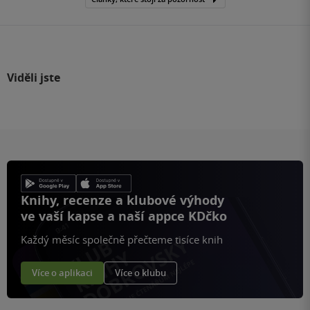
Viděli jste
Knihy, recenze a klubové výhody
ve vaší kapse a naší appce KDčko
Každý měsíc společně přečteme tisíce knih
Více o aplikaci
Více o klubu