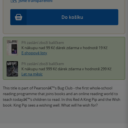
Jsme transparentní
Do košíku
Při zaslání zboží balíčkem
K nákupu nad 99 Kč
dárek zdarma
v hodnotě 19 Kč
E-shopové listy
Při zaslání zboží balíčkem
K nákupu nad 999 Kč
dárek zdarma
v hodnotě 299 Kč
Let na měsíc
This title is part of Pearsonâ€™s Bug Club - the first whole-school
reading programme that joins books and an online reading world to
teach todayâ€™s children to read. In this Red A King Pip and the Wish
book: King Pip sees a wishing well. What will he wish for?