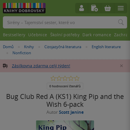
Vyhledávání
Bestsellery
Učebnice
Školní potřeby
Dark romance
Zachra
Nacházíte
Domů
Knihy
Cizojazyčná literatura
English literature
»
»
»
se
Nonfiction
»
zde:
Zásilkovna zdarma celý týden!
Za
0.0
z
5
0 hodnocení čtenářů
hvězdiček
Bug Club Red A (KS1) King Pip and the
Wish 6-pack
Autor
Scott Janine