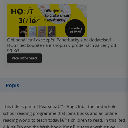
Oblíbená letní akce zpět! Paperbacky z nakladatelství
HOST teď koupíte na e-shopu i v prodejnách za ceny od
99 Kč!
Více informací
Popis
This title is part of Pearsonâ€™s Bug Club - the first whole-
school reading programme that joins books and an online
reading world to teach todayâ€™s children to read. In this Red
A King Pip and the Wish book: King Pip sees a wishing well.