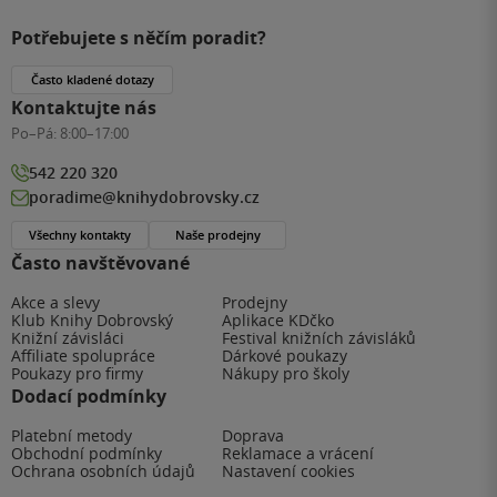
Potřebujete s něčím poradit?
Často kladené dotazy
Kontaktujte nás
Po–Pá:
8:00–17:00
542 220 320
poradime@knihydobrovsky.cz
Všechny kontakty
Naše prodejny
Často navštěvované
Akce a slevy
Prodejny
Klub Knihy Dobrovský
Aplikace KDčko
Knižní závisláci
Festival knižních závisláků
Affiliate spolupráce
Dárkové poukazy
Poukazy pro firmy
Nákupy pro školy
Dodací podmínky
Platební metody
Doprava
Obchodní podmínky
Reklamace a vrácení
Ochrana osobních údajů
Nastavení cookies