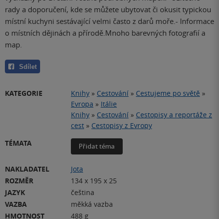
rady a doporučení, kde se můžete ubytovat či okusit typickou
místní kuchyni sestávající velmi často z darů moře.- Informace
o místních dějinách a přírodě.Mnoho barevných fotografií a
map.
Sdílet
KATEGORIE
Knihy
»
Cestování
»
Cestujeme po světě
»
Evropa
»
Itálie
Knihy
»
Cestování
»
Cestopisy a reportáže z
cest
»
Cestopisy z Evropy
TÉMATA
Přidat téma
NAKLADATEL
Jota
ROZMĚR
134 x 195 x 25
JAZYK
čeština
VAZBA
měkká vazba
HMOTNOST
488 g