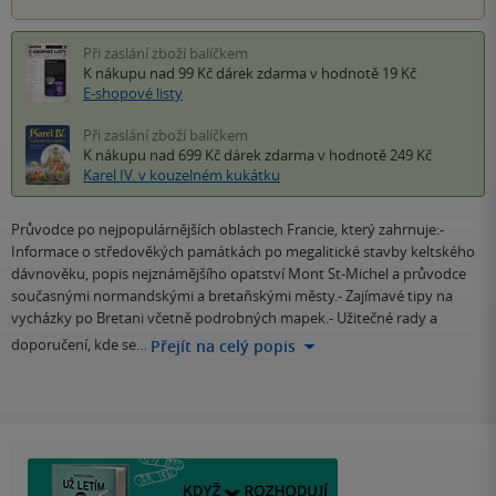
Při zaslání zboží balíčkem
K nákupu nad 99 Kč
dárek zdarma
v hodnotě 19 Kč
E-shopové listy
Při zaslání zboží balíčkem
K nákupu nad 699 Kč
dárek zdarma
v hodnotě 249 Kč
Karel IV. v kouzelném kukátku
Průvodce po nejpopulárnějších oblastech Francie, který zahrnuje:-
Informace o středověkých památkách po megalitické stavby keltského
dávnověku, popis nejznámějšího opatství Mont St-Michel a průvodce
současnými normandskými a bretaňskými městy.- Zajímavé tipy na
vycházky po Bretani včetně podrobných mapek.- Užitečné rady a
doporučení, kde se…
Přejít na celý popis