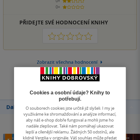
0×
2 hvězdičky
0×
1 hvezdička
PŘIDEJTE SVÉ HODNOCENÍ KNIHY
1
2
3
4
5
Zobrazit všechna hodnocení
Přidat hodnocení
Cookies a osobní údaje? Knihy to
potřebují.
Další knihy autora
O souborech cookies jste určitě již slyšeli. I my je
využíváme ke shromažďování a analýze informací,
aby náš e-shop dobře fungoval a mohli jsme ho
nadále zlepšovat. Také nám pomáhají ukazovat
lepší a cílenější reklamu. Žádných 50 odstínů, ale
klidně Vergilia v originále. Váš souhlas může předat