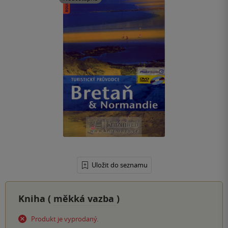
Uložit do seznamu
Kniha (
měkká vazba
)
Produkt je vyprodaný.