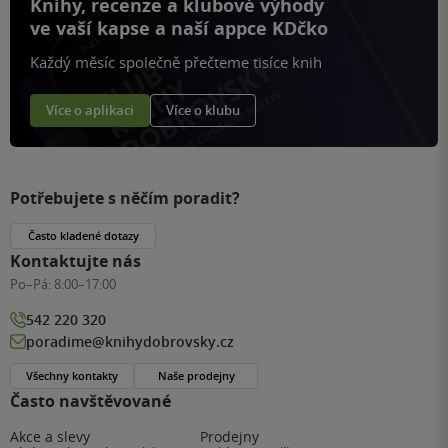
Knihy, recenze a klubové výhody
ve vaší kapse a naší appce KDčko
Každý měsíc společně přečteme tisíce knih
Více o aplikaci
Více o klubu
Potřebujete s něčím poradit?
Často kladené dotazy
Kontaktujte nás
Po–Pá:
8:00–17:00
542 220 320
poradime@knihydobrovsky.cz
Všechny kontakty
Naše prodejny
Často navštěvované
Akce a slevy
Prodejny