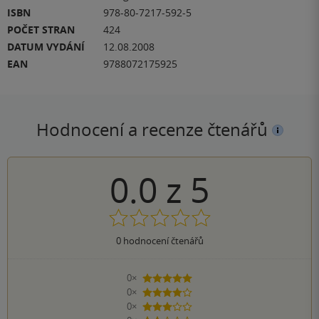
ISBN
978-80-7217-592-5
POČET STRAN
424
DATUM VYDÁNÍ
12.08.2008
EAN
9788072175925
Hodnocení a recenze čtenářů
0.0
z
5
0
hodnocení čtenářů
0×
5 hvězdiček
0×
4 hvězdičky
0×
3 hvězdičky