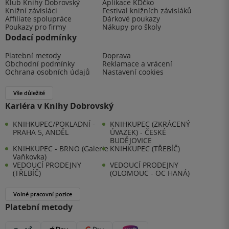
Klub Knihy Dobrovský
Aplikace KDčko
Knižní závisláci
Festival knižních závisláků
Affiliate spolupráce
Dárkové poukazy
Poukazy pro firmy
Nákupy pro školy
Dodací podmínky
Platební metody
Doprava
Obchodní podmínky
Reklamace a vrácení
Ochrana osobních údajů
Nastavení cookies
Vše důležité
Kariéra v Knihy Dobrovský
KNIHKUPEC/POKLADNÍ -
KNIHKUPEC (ZKRÁCENÝ
PRAHA 5, ANDĚL
ÚVAZEK) - ČESKÉ
BUDĚJOVICE
KNIHKUPEC - BRNO (Galerie
KNIHKUPEC (TŘEBÍČ)
Vaňkovka)
VEDOUCÍ PRODEJNY
VEDOUCÍ PRODEJNY
(TŘEBÍČ)
(OLOMOUC - OC HANÁ)
Volné pracovní pozice
Platební metody