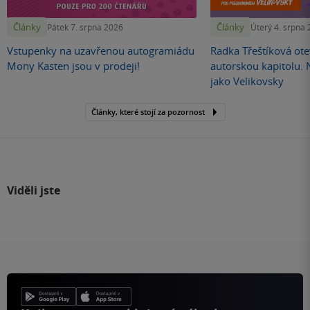
Články
Články
Pátek 7. srpna 2026
Úterý 4. srpna
Vstupenky na uzavřenou autogramiádu
Radka Třeštíková otev
Mony Kasten jsou v prodeji!
autorskou kapitolu.
jako Velikovsky
Články, které stojí za pozornost
Viděli jste