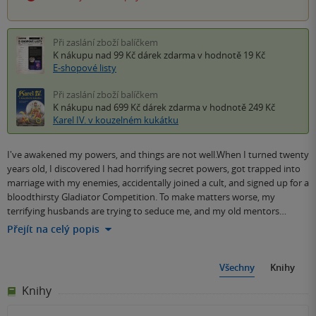
Při zaslání zboží balíčkem
K nákupu nad 99 Kč
dárek zdarma
v hodnotě 19 Kč
E-shopové listy
Při zaslání zboží balíčkem
K nákupu nad 699 Kč
dárek zdarma
v hodnotě 249 Kč
Karel IV. v kouzelném kukátku
I've awakened my powers, and things are not well.When I turned twenty
years old, I discovered I had horrifying secret powers, got trapped into
marriage with my enemies, accidentally joined a cult, and signed up for a
bloodthirsty Gladiator Competition. To make matters worse, my
terrifying husbands are trying to seduce me, and my old mentors…
Přejít na celý popis
Všechny
Knihy
Knihy