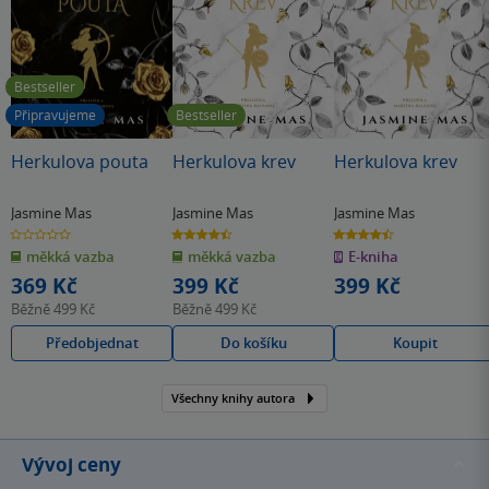
Bestseller
Připravujeme
Bestseller
Herkulova pouta
Herkulova krev
Herkulova krev
Jasmine Mas
Jasmine Mas
Jasmine Mas
0.0
4.5
4.5
z
z
z
měkká vazba
měkká vazba
E-kniha
5
5
5
hvězdiček
hvězdiček
hvězdiček
369 Kč
399 Kč
399 Kč
Běžně
499 Kč
Běžně
499 Kč
Předobjednat
Do košíku
Koupit
Všechny knihy autora
Vývoj ceny