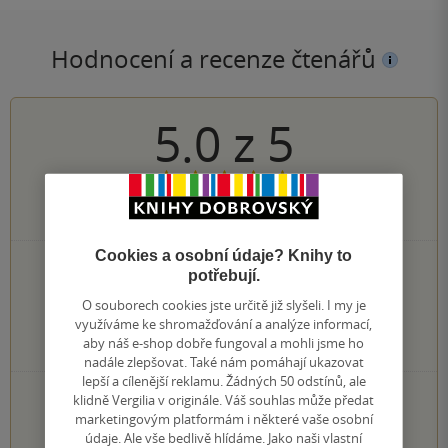
Hodnocení a recenze čtenářů
5.0
z
5
2
hodnocení čtenářů
Cookies a osobní údaje? Knihy to
2×
5 hvězdiček
potřebují.
0×
4 hvězdičky
O souborech cookies jste určitě již slyšeli. I my je
0×
3 hvězdičky
využíváme ke shromažďování a analýze informací,
0×
2 hvězdičky
aby náš e-shop dobře fungoval a mohli jsme ho
0×
1 hvezdička
nadále zlepšovat. Také nám pomáhají ukazovat
lepší a cílenější reklamu. Žádných 50 odstínů, ale
PŘIDEJTE SVÉ HODNOCENÍ KNIHY
klidně Vergilia v originále. Váš souhlas může předat
marketingovým platformám i některé vaše osobní
Hodnocení našich knihkupců: 0.0 z 5
údaje. Ale vše bedlivě hlídáme. Jako naši vlastní