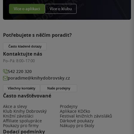
Více o aplikaci
Více o klubu
Potřebujete s něčím poradit?
Často kladené dotazy
Kontaktujte nás
Po–Pá:
8:00–17:00
542 220 320
poradime@knihydobrovsky.cz
Všechny kontakty
Naše prodejny
Často navštěvované
Akce a slevy
Prodejny
Klub Knihy Dobrovský
Aplikace KDčko
Knižní závisláci
Festival knižních závisláků
Affiliate spolupráce
Dárkové poukazy
Poukazy pro firmy
Nákupy pro školy
Dodací podmínky