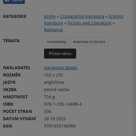
KATEGORIE
Knihy
»
Cizojazyčná literatura
»
English
literature
»
Fiction and Literature
»
Romance
TÉMATA
romantasy
enemies to lovers
Přidat téma
NAKLADATEL
Harlequin Books
ROZMĚR
153 x 235
JAZYK
angličtina
VAZBA
pevná vazba
HMOTNOST
724 g
ISBN
978-1-335-14698-4
POČET STRAN
336
DATUM VYDÁNÍ
28.10.2025
EAN
9781335146984