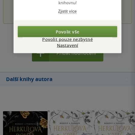
knihovnu!
1
2
3
4
5
Zjistit více
Povolit vše
Zobrazit všechna hodnocení
Povolit pouze nezbytné
Nastavení
Přidat hodnocení
Další knihy autora