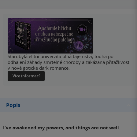
Starobylá elitní univerzita plná tajemství, touha po
odhalení záhady smrtelné choroby a zakázaná přitažlivost
v nové gotické dark romance.
Více informací
Popis
I've awakened my powers, and things are not well.