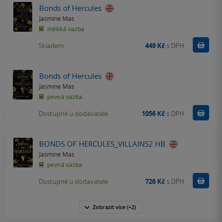
Bonds of Hercules
Jasmine Mas
měkká vazba
Do k
Skladem
449 Kč
s DPH
Bonds of Hercules
Jasmine Mas
pevná vazba
Do k
Dostupné u dodavatele
1056 Kč
s DPH
BONDS OF HERCULES_VILLAINS2 HB
Jasmine Mas
pevná vazba
Do k
Dostupné u dodavatele
726 Kč
s DPH
Zobrazit
více
(+2)