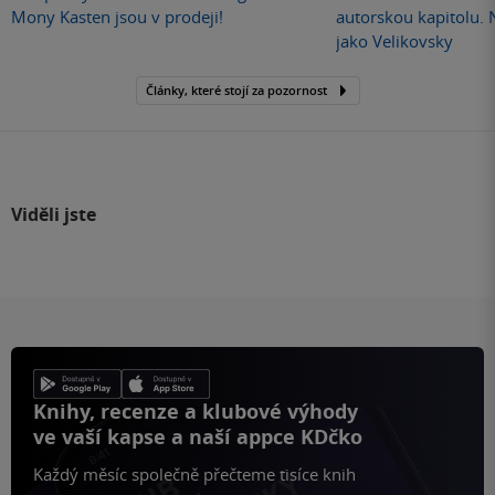
Mony Kasten jsou v prodeji!
autorskou kapitolu.
jako Velikovsky
Články, které stojí za pozornost
Viděli jste
Knihy, recenze a klubové výhody
ve vaší kapse a naší appce KDčko
Každý měsíc společně přečteme tisíce knih