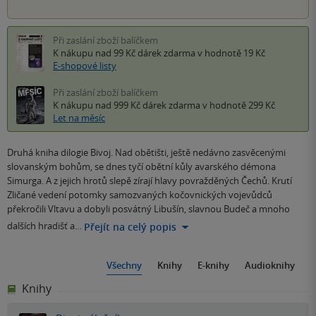
Při zaslání zboží balíčkem
K nákupu nad 99 Kč
dárek zdarma
v hodnotě 19 Kč
E-shopové listy
Při zaslání zboží balíčkem
K nákupu nad 999 Kč
dárek zdarma
v hodnotě 299 Kč
Let na měsíc
Druhá kniha dilogie Bivoj. Nad obětišti, ještě nedávno zasvěcenými
slovanským bohům, se dnes tyčí obětní kůly avarského démona
Simurga. A z jejich hrotů slepě zírají hlavy povražděných Čechů. Krutí
Zličané vedení potomky samozvaných kočovnických vojevůdců
překročili Vltavu a dobyli posvátný Libušín, slavnou Budeč a mnoho
dalších hradišť a…
Přejít na celý popis
Všechny
Knihy
E-knihy
Audioknihy
Knihy