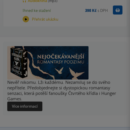
Audiokniha
(mp3)
Koupit
Ihned ke stažení
398 Kč
s DPH
Přehrát ukázku
Nevěř nikomu. Lži každému. Nezamiluj se do svého
nepřítele. Předobjednejte si dystopickou romantasy
senzaci, která potěší fanoušky Čtvrtého křídla i Hunger
Games.
Více informací