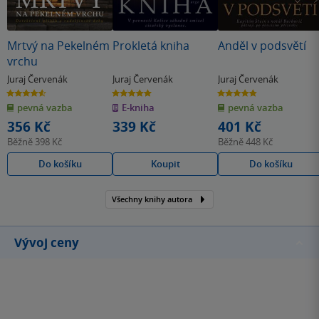
Mrtvý na Pekelném
Prokletá kniha
Anděl v podsvětí
vrchu
Juraj Červenák
Juraj Červenák
Juraj Červenák
4.6
5.0
4.8
z
z
z
pevná vazba
E-kniha
pevná vazba
5
5
5
hvězdiček
hvězdiček
hvězdiček
356 Kč
339 Kč
401 Kč
Běžně
398 Kč
Běžně
448 Kč
Do košíku
Koupit
Do košíku
Všechny knihy autora
Vývoj ceny