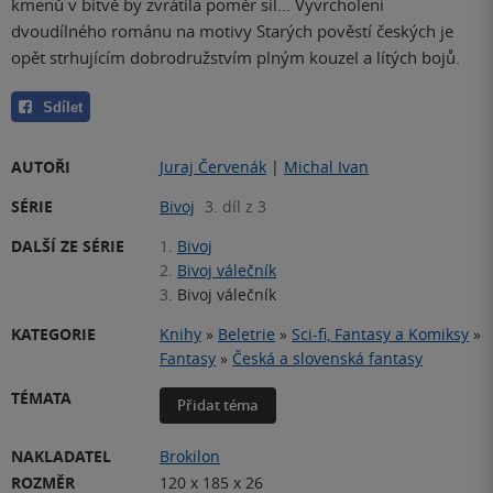
kmenů v bitvě by zvrátila poměr sil... Vyvrcholení
dvoudílného románu na motivy Starých pověstí českých je
opět strhujícím dobrodružstvím plným kouzel a lítých bojů.
Sdílet
AUTOŘI
Juraj Červenák
|
Michal Ivan
SÉRIE
Bivoj
3. díl z 3
DALŠÍ ZE SÉRIE
1.
Bivoj
2.
Bivoj válečník
3.
Bivoj válečník
KATEGORIE
Knihy
»
Beletrie
»
Sci-fi, Fantasy a Komiksy
»
Fantasy
»
Česká a slovenská fantasy
TÉMATA
Přidat téma
NAKLADATEL
Brokilon
ROZMĚR
120 x 185 x 26