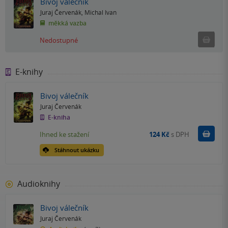
Bivoj válečník
Juraj Červenák
,
Michal Ivan
měkká vazba
Ned
Nedostupné
E-knihy
Bivoj válečník
Juraj Červenák
E-kniha
Koupit
Ihned ke stažení
124 Kč
s DPH
Stáhnout ukázku
Audioknihy
Bivoj válečník
Juraj Červenák