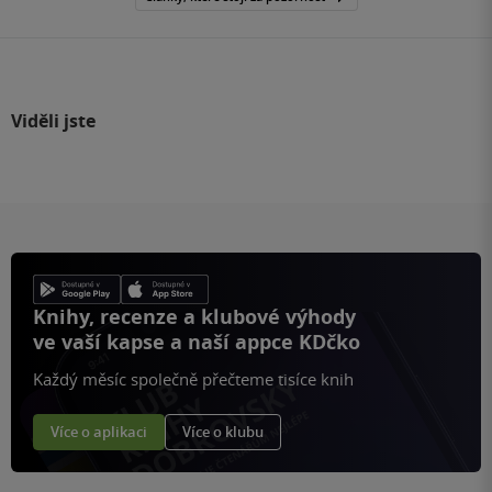
Viděli jste
Knihy, recenze a klubové výhody
ve vaší kapse a naší appce KDčko
Každý měsíc společně přečteme tisíce knih
Více o aplikaci
Více o klubu