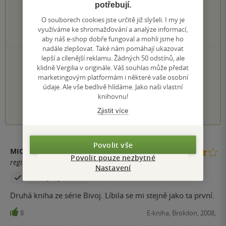
1×
potřebují.
4 hvězdičky
0×
3 hvězdičky
O souborech cookies jste určitě již slyšeli. I my je
0×
2 hvězdičky
využíváme ke shromažďování a analýze informací,
0×
1 hvezdička
aby náš e-shop dobře fungoval a mohli jsme ho
nadále zlepšovat. Také nám pomáhají ukazovat
PŘIDEJTE SVÉ HODNOCENÍ KNIHY
lepší a cílenější reklamu. Žádných 50 odstínů, ale
klidně Vergilia v originále. Váš souhlas může předat
Hodnocení našich knihkupců: 0.0 z 5
marketingovým platformám i některé vaše osobní
údaje. Ale vše bedlivě hlídáme. Jako naši vlastní
knihovnu!
1
2
3
4
5
Zjistit více
Povolit vše
MICHAL PETRUŽELA
Povolit pouze nezbytné
registrovaný uživatel
Nastavení
Zakoupil produkt
Druhá kniha ze série Bivoj. Líbila se mi stejně jako ta první.
8
E-kniha, Brokilon, 2008,