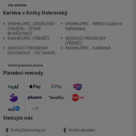
Vše důležité
Kariéra v Knihy Dobrovský
KNIHKUPEC (ZKRÁCENÝ
KNIHKUPEC - BRNO (Galerie
ÚVAZEK) - ČESKÉ
Vaňkovka)
BUDĚJOVICE
KNIHKUPEC (TŘEBÍČ)
VEDOUCÍ PRODEJNY
(TŘEBÍČ)
VEDOUCÍ PRODEJNY
KNIHKUPEC - KARVINÁ
(OLOMOUC - OC HANÁ)
Volné pracovní pozice
Platební metody
+ 17
Sledujte nás
KnihyDobrovsky.cz
Knižní závisláci