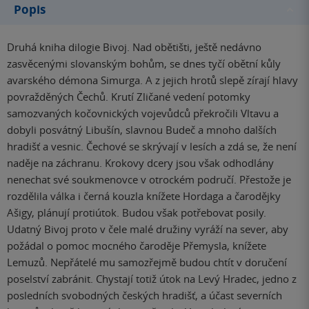
Popis
Druhá kniha dilogie Bivoj. Nad obětišti, ještě nedávno
zasvěcenými slovanským bohům, se dnes tyčí obětní kůly
avarského démona Simurga. A z jejich hrotů slepě zírají hlavy
povražděných Čechů. Krutí Zličané vedení potomky
samozvaných kočovnických vojevůdců překročili Vltavu a
dobyli posvátný Libušín, slavnou Budeč a mnoho dalších
hradišť a vesnic. Čechové se skrývají v lesích a zdá se, že není
naděje na záchranu. Krokovy dcery jsou však odhodlány
nenechat své soukmenovce v otrockém područí. Přestože je
rozdělila válka i černá kouzla knížete Hordaga a čarodějky
Ašigy, plánují protiútok. Budou však potřebovat posily.
Udatný Bivoj proto v čele malé družiny vyráží na sever, aby
požádal o pomoc mocného čaroděje Přemysla, knížete
Lemuzů. Nepřátelé mu samozřejmě budou chtít v doručení
poselství zabránit. Chystají totiž útok na Levý Hradec, jedno z
posledních svobodných českých hradišť, a účast severních