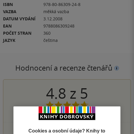
ISBN
978-80-86309-24-8
VAZBA
měkká vazba
DATUM VYDÁNÍ
3.12.2008
EAN
9788086309248
POČET STRAN
360
JAZYK
čeština
Hodnocení a recenze čtenářů
4.8
z
5
4
hodnocení čtenářů
3×
Cookies a osobní údaje? Knihy to
5 hvězdiček