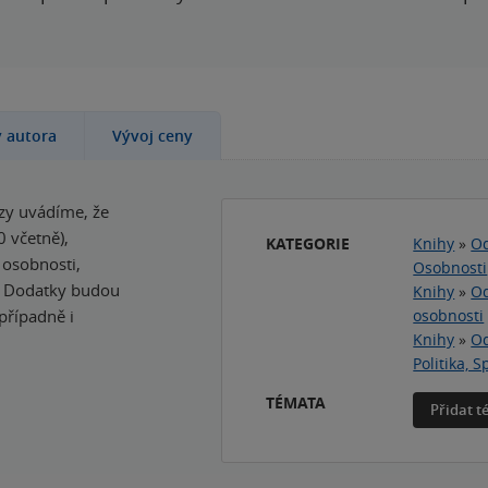
y autora
Vývoj ceny
zy uvádíme, že
0 včetně),
KATEGORIE
Knihy
»
Od
 osobnosti,
Osobnosti
u. Dodatky budou
Knihy
»
Od
případně i
osobnosti
Knihy
»
Od
Politika, 
TÉMATA
Přidat 