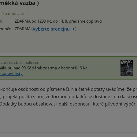
měkká vazba
)
é u dodavatele
ní
ZDARMA od 1299 Kč, do 14. 8. předáme dopravci
Vyberte prodejnu
 odběr
ZDARMA (
)
i zaslání zboží balíčkem
nákupu nad 99 Kč
dárek zdarma
v hodnotě 19 Kč
shopové listy
končuje osobnosti od písmene B. Na četné dotazy uvádíme, že pro
, projekt počítá s tím, že formou dodatků se dostane i na další os
Dodatky budou obsahovat i další osobnosti, které původní výběr