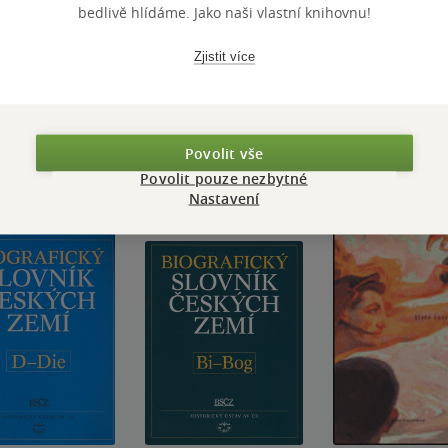
bedlivě hlídáme. Jako naši vlastní knihovnu!
Přidat hodnocení
Zjistit více
Povolit vše
Povolit pouze nezbytné
Nastavení