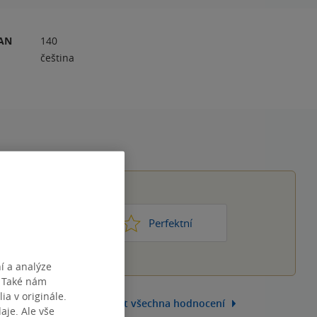
RAN
140
čeština
1
2
3
4
5
ic moc
Perfektní
í a analýze
. Také nám
ia v originále.
Zobrazit všechna hodnocení
je. Ale vše