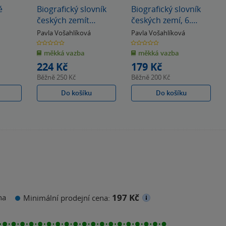
é
Biografický slovník
Biografický slovník
českých zemít
českých zemí, 6.
/11.svazek/ (Čern-Čž)
sešit (Boh-Bož)
Pavla Vošahlíková
Pavla Vošahlíková
0.0
0.0
z
z
měkká vazba
měkká vazba
5
5
hvězdiček
hvězdiček
224 Kč
179 Kč
Běžně
250 Kč
Běžně
200 Kč
Do košíku
Do košíku
197 Kč
na
Minimální prodejní cena: