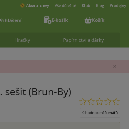
Akce a slevy
Vše důležité
Klub
Blog
Prodejny
E-košík
Košík
Přihlášení
Hračky
Papírnictví a dárky
Zav
. sešit (Brun-By)
0.0
z
5
0 hodnocení čtenářů
hvěz