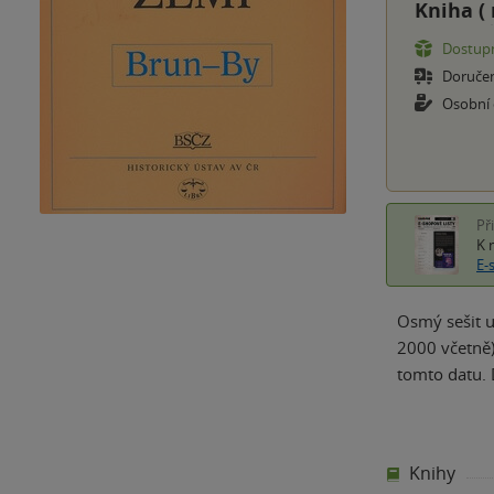
Kniha (
Dostupn
Doruče
Osobní
Př
K 
E-
Osmý sešit u
2000 včetně)
tomto datu. 
Knihy