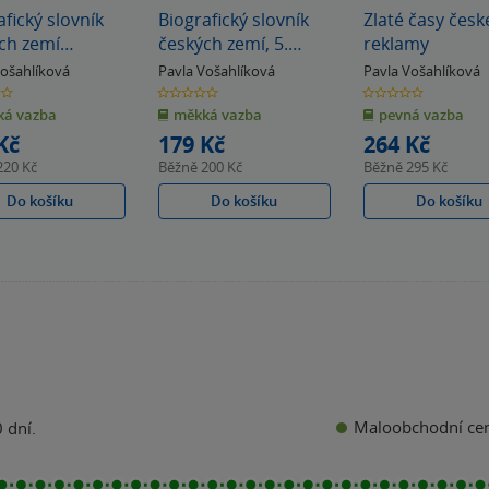
afický slovník
Biografický slovník
Zlaté časy česk
ch zemí
českých zemí, 5.
reklamy
šit/, D-Die
sešit (Bi-Bog)
Vošahlíková
Pavla Vošahlíková
Pavla Vošahlíková
0.0
0.0
z
z
á vazba
měkká vazba
pevná vazba
5
5
k
hvězdiček
hvězdiček
Kč
179 Kč
264 Kč
220 Kč
Běžně
200 Kč
Běžně
295 Kč
Do košíku
Do košíku
Do košíku
Maloobchodní ce
 dní.