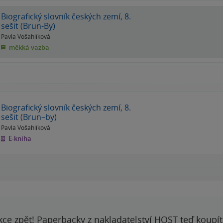
Biografický slovník českých zemí, 8.
sešit (Brun-By)
Pavla Vošahlíková
měkká vazba
Biografický slovník českých zemí, 8.
sešit (Brun–by)
Pavla Vošahlíková
E-kniha
kce zpět! Paperbacky z nakladatelství HOST teď koupí