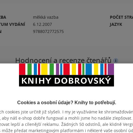
ZBA
měkká vazba
POČET ST
TUM VYDÁNÍ
6.12.2007
JAZYK
N
9788072772575
Hodnocení a recenze čtenářů
PŘIDEJTE SVÉ HODNOCENÍ KNIHY
N
Cookies a osobní údaje? Knihy to potřebují.
h cookies jste určitě již slyšeli. I my je využíváme ke shromažďován
, aby náš e-shop dobře fungoval a mohli jsme ho nadále zlepšovat
vat lepší a cílenější reklamu. Žádných 50 odstínů, ale klidně Vergil
s může předat marketingovým platformám i některé vaše osobní úda