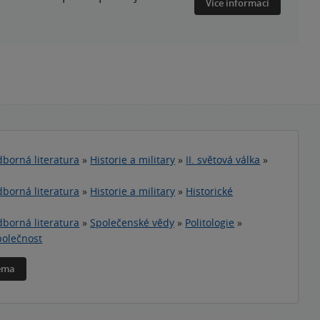
Více informací
borná literatura
»
Historie a military
»
II. světová válka
»
borná literatura
»
Historie a military
»
Historické
borná literatura
»
Společenské vědy
»
Politologie
»
Společnost
téma