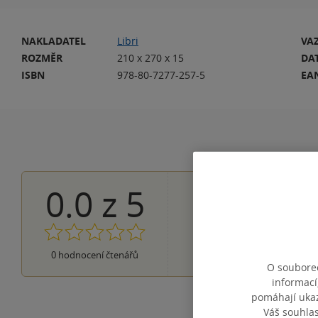
NAKLADATEL
Libri
VA
ROZMĚR
210 x 270 x 15
DA
ISBN
978-80-7277-257-5
EA
0.0
z
5
0×
5 hvězdiček
0×
4 hvězdičky
0×
3 hvězdičky
0×
2 hvězdičky
0×
0
hodnocení čtenářů
1 hvezdička
O souborec
informací
pomáhají ukazo
Váš souhla