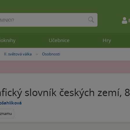
ioknihy
Učebnice
Hry
II. světová válka
Osobnosti
»
»
fický slovník českých zemí, 8
ošahlíková
seznamu