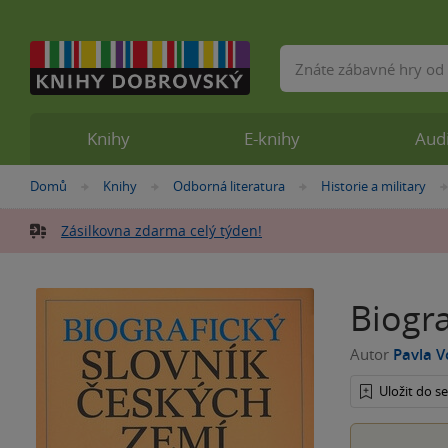
Vyhledávání
Knihy
E-knihy
Aud
Nacházíte
Domů
Knihy
Odborná literatura
Historie a military
»
»
»
se
zde:
Zásilkovna zdarma celý týden!
Biogra
Autor
Pavla V
Uložit do 