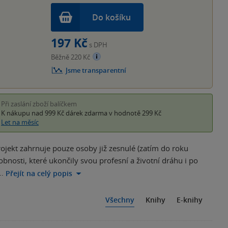
Do košíku
197 Kč
s DPH
Běžně 220 Kč
Jsme transparentní
Při zaslání zboží balíčkem
K nákupu nad 999 Kč
dárek zdarma
v hodnotě 299 Kč
Let na měsíc
jekt zahrnuje pouze osoby již zesnulé (zatím do roku
obnosti, které ukončily svou profesní a životní dráhu i po
…
Přejít na celý popis
Všechny
Knihy
E-knihy