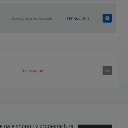
Do košík
Dostupné u dodavatele
197 Kč
s DPH
Nedostupné
Nedostupné
te na e-shopu i v prodejnách za