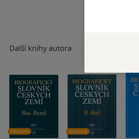
Další knihy autora
Poškozené
Poškozené