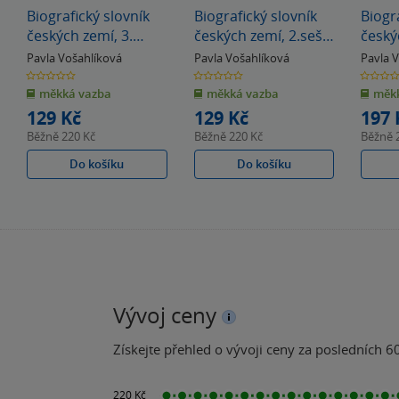
Biografický slovník
Biografický slovník
Biogr
českých zemí, 3.
českých zemí, 2.sešit
český
sešit (Bas-Bene)
(B-Bař) (poškozená)
/12.se
Pavla Vošahlíková
Pavla Vošahlíková
Pavla 
(poškozená)
0.0
0.0
0.0
z
z
z
měkká vazba
měkká vazba
měkk
5
5
5
hvězdiček
hvězdiček
hvězdiče
129 Kč
129 Kč
197 
Běžně
220 Kč
Běžně
220 Kč
Běžně
Do košíku
Do košíku
Vývoj ceny
Získejte přehled o vývoji ceny za posledních 60