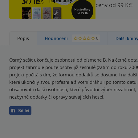
ceny od 99 Kč!
0
Popis
Hodnocení
Další knih
Osmý sešit ukončuje osobnosti od písmene B. Na četné dota
projekt zahrnuje pouze osoby již zesnulé (zatím do roku 200
projekt počítá s tím, že formou dodatků se dostane i na další
které ukončily svou profesní a životní dráhu i po tomto dat
obsahovat i další osobnosti, které původní výběr nezahrnul, 
nezbytné dodatky či opravy stávajících hesel.
Sdílet