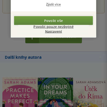
1
2
3
4
5
Zjistit více
Povolit vše
Zobrazit všechna hodnocení
Povolit pouze nezbytné
Nastavení
Přidat hodnocení
Další knihy autora