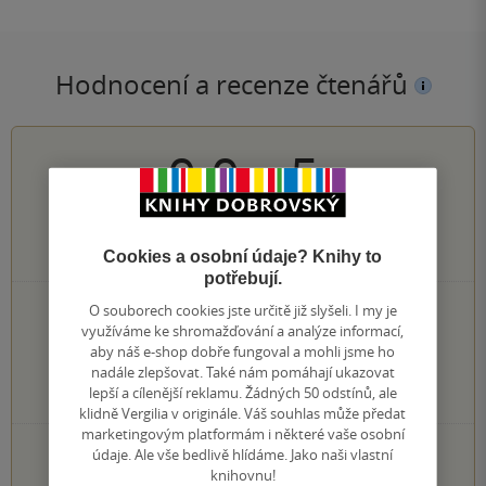
Hodnocení a recenze čtenářů
0.0
z
5
0
hodnocení čtenářů
Cookies a osobní údaje? Knihy to
potřebují.
O souborech cookies jste určitě již slyšeli. I my je
0×
5 hvězdiček
využíváme ke shromažďování a analýze informací,
0×
4 hvězdičky
aby náš e-shop dobře fungoval a mohli jsme ho
0×
3 hvězdičky
nadále zlepšovat. Také nám pomáhají ukazovat
0×
2 hvězdičky
lepší a cílenější reklamu. Žádných 50 odstínů, ale
0×
1 hvezdička
klidně Vergilia v originále. Váš souhlas může předat
marketingovým platformám i některé vaše osobní
PŘIDEJTE SVÉ HODNOCENÍ KNIHY
údaje. Ale vše bedlivě hlídáme. Jako naši vlastní
knihovnu!