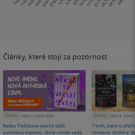
Články, které stojí za pozornost
Články
Články
Úterý 4. srpna 2026
Úterý 4. srpna
Radka Třeštíková otevírá další
7 knih, které si přečí
autorskou kapitolu. Nový román vydá
romance, thrillery, d