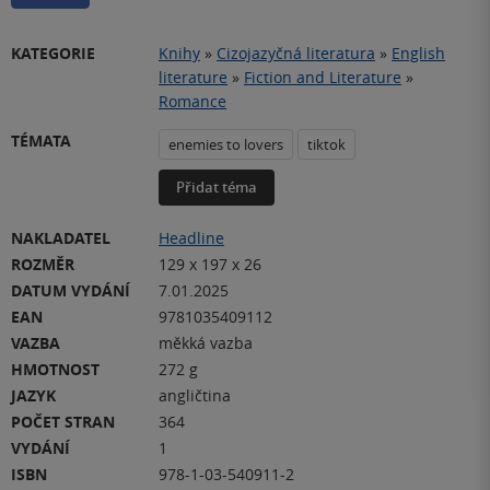
KATEGORIE
Knihy
»
Cizojazyčná literatura
»
English
literature
»
Fiction and Literature
»
Romance
TÉMATA
enemies to lovers
tiktok
Přidat téma
NAKLADATEL
Headline
ROZMĚR
129 x 197 x 26
DATUM VYDÁNÍ
7.01.2025
EAN
9781035409112
VAZBA
měkká vazba
HMOTNOST
272 g
JAZYK
angličtina
POČET STRAN
364
VYDÁNÍ
1
ISBN
978-1-03-540911-2