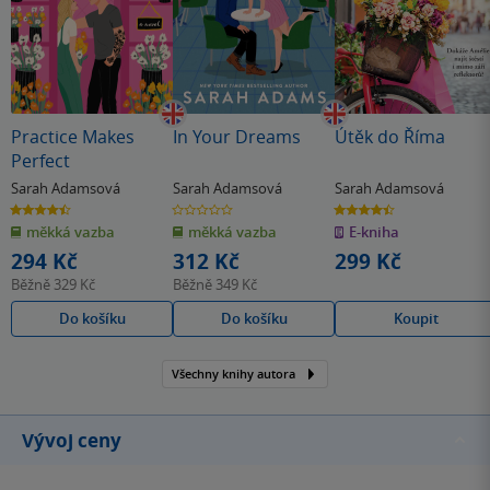
Practice Makes
In Your Dreams
Útěk do Říma
Perfect
Sarah Adamsová
Sarah Adamsová
Sarah Adamsová
4.5
0.0
4.4
z
z
z
měkká vazba
měkká vazba
E-kniha
5
5
5
hvězdiček
hvězdiček
hvězdiček
294 Kč
312 Kč
299 Kč
Běžně
329 Kč
Běžně
349 Kč
Do košíku
Do košíku
Koupit
Všechny knihy autora
Vývoj ceny