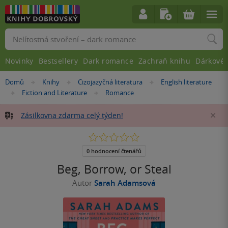
Vyhledávání
Novinky
Bestsellery
Dark romance
Zachraň knihu
Dárkové 
Nacházíte
Domů
Knihy
Cizojazyčná literatura
English literature
»
»
»
se
Fiction and Literature
Romance
»
»
zde:
Zásilkovna zdarma celý týden!
Za
0.0
z
5
0 hodnocení čtenářů
hvězdiček
Beg, Borrow, or Steal
Autor
Sarah Adamsová