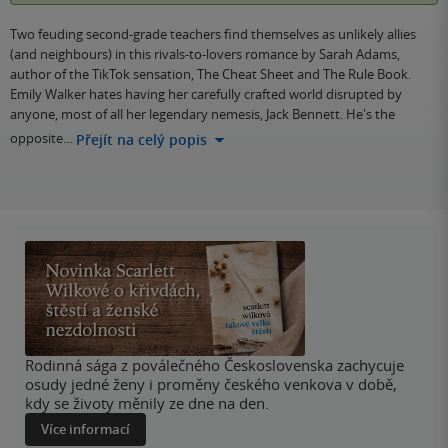
Two feuding second-grade teachers find themselves as unlikely allies
(and neighbours) in this rivals-to-lovers romance by Sarah Adams,
author of the TikTok sensation, The Cheat Sheet and The Rule Book.
Emily Walker hates having her carefully crafted world disrupted by
anyone, most of all her legendary nemesis, Jack Bennett. He's the
opposite…
Přejít na celý popis
Rodinná sága z poválečného Československa zachycuje
osudy jedné ženy i proměny českého venkova v době,
kdy se životy měnily ze dne na den.
Více informací