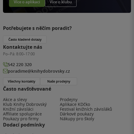
Více o aplikaci
Více o klubu
Potřebujete s něčím poradit?
Často kladené dotazy
Kontaktujte nás
Po–Pá:
8:00–17:00
542 220 320
poradime@knihydobrovsky.cz
Všechny kontakty
Naše prodejny
Často navštěvované
Akce a slevy
Prodejny
Klub Knihy Dobrovský
Aplikace KDčko
Knižní závisláci
Festival knižních závisláků
Affiliate spolupráce
Dárkové poukazy
Poukazy pro firmy
Nákupy pro školy
Dodací podmínky