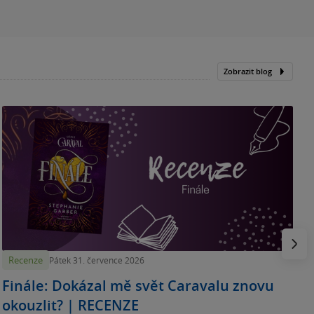
Zobrazit blog
„
p
H
e
Násled
Recenze
Pátek 31. července 2026
Finále: Dokázal mě svět Caravalu znovu
okouzlit? | RECENZE