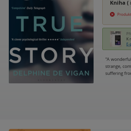
Kniha (
Produkt
Př
K 
E-
''A wonderfu
strange, com
suffering fr