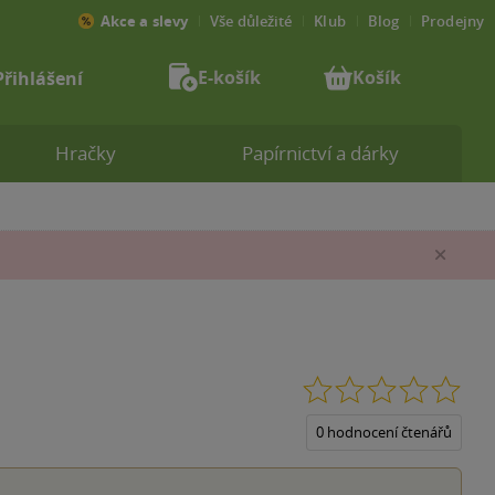
Akce a slevy
Vše důležité
Klub
Blog
Prodejny
E-košík
Košík
Přihlášení
Hračky
Papírnictví a dárky
Zav
0.0
z
5
0 hodnocení čtenářů
hvěz