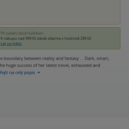
Při zaslání zboží balíčkem
K nákupu nad 999 Kč
dárek zdarma
v hodnotě 299 Kč
Let na měsíc
he boundary between reality and fantasy ... Dark, smart,
he huge success of her latest novel, exhausted and
řejít na celý popis