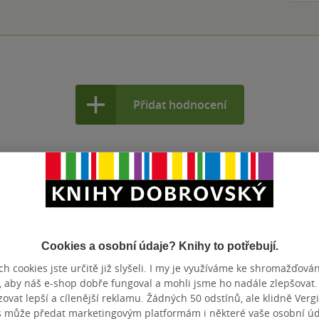
Přidat hodnocení
Cookies a osobní údaje? Knihy to potřebují.
h cookies jste určitě již slyšeli. I my je využíváme ke shromažďován
, aby náš e-shop dobře fungoval a mohli jsme ho nadále zlepšovat
vat lepší a cílenější reklamu. Žádných 50 odstínů, ale klidně Vergil
s může předat marketingovým platformám i některé vaše osobní úda