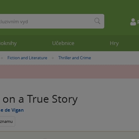
ioknihy
Učebnice
Hry
Fiction and Literature
Thriller and Crime
»
»
 on a True Story
e de Vigan
seznamu