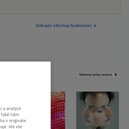
Zobrazit všechna hodnocení
Všechny knihy autora
í a analýze
. Také nám
ia v originále.
je. Ale vše