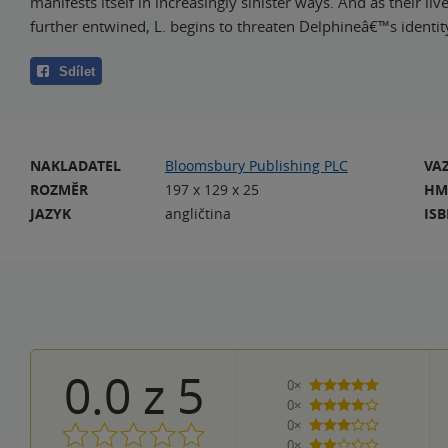
manifests itself in increasingly sinister ways. And as their l
further entwined, L. begins to threaten Delphineâ€™s identit
Sdílet
NAKLADATEL
Bloomsbury Publishing PLC
VA
ROZMĚR
197 x 129 x 25
HM
JAZYK
angličtina
IS
0.0
z
5
0×
5 hvězdiček
0×
4 hvězdičky
0×
3 hvězdičky
0×
2 hvězdičky