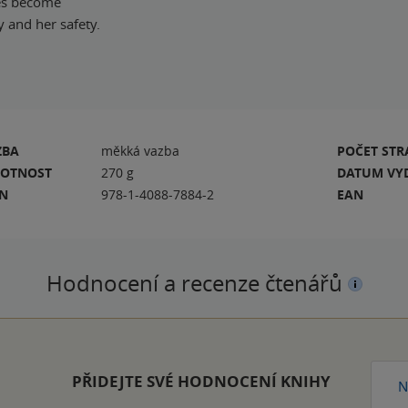
ives become
y and her safety.
ZBA
měkká vazba
POČET ST
OTNOST
270 g
DATUM VY
BN
978-1-4088-7884-2
EAN
Hodnocení a recenze čtenářů
PŘIDEJTE SVÉ HODNOCENÍ KNIHY
N