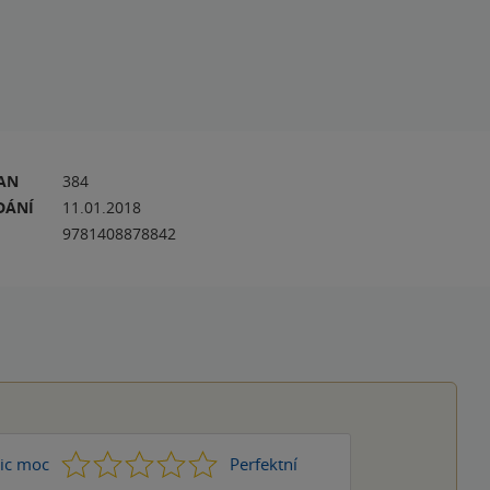
RAN
384
DÁNÍ
11.01.2018
9781408878842
1
2
3
4
5
ic moc
Perfektní