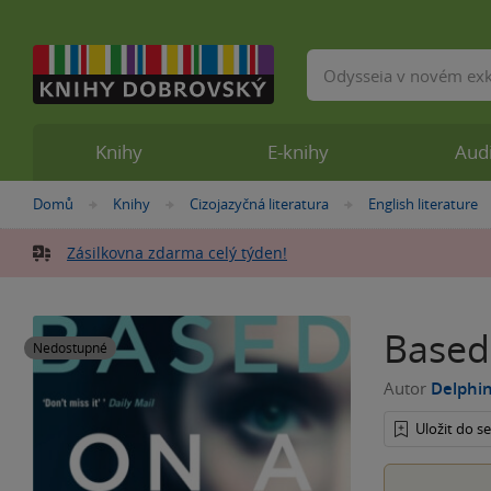
Vyhledávání
Knihy
E-knihy
Aud
Nacházíte
Domů
Knihy
Cizojazyčná literatura
English literature
»
»
»
se
zde:
Zásilkovna zdarma celý týden!
Based
Nedostupné
Autor
Delphin
Uložit do 