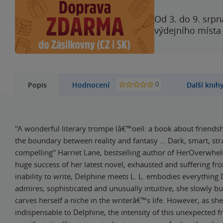
Od 3. do 9. srpn
výdejního místa
0
Popis
Hodnocení
Další knih
''A wonderful literary trompe lâ€™oeil: a book about friendsh
the boundary between reality and fantasy ... Dark, smart, str
compelling'' Harriet Lane, bestselling author of HerOverwhe
huge success of her latest novel, exhausted and suffering fro
inability to write, Delphine meets L. L. embodies everything
admires; sophisticated and unusually intuitive, she slowly bu
carves herself a niche in the writerâ€™s life. However, as sh
indispensable to Delphine, the intensity of this unexpected f