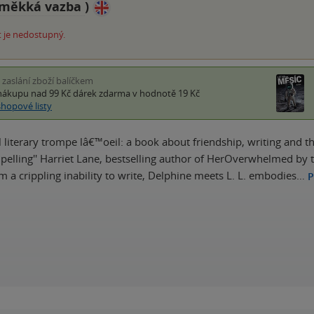
měkká vazba
)
 je nedostupný.
i zaslání zboží balíčkem
nákupu nad 99 Kč
dárek zdarma
v hodnotě 19 Kč
shopové listy
l literary trompe lâ€™oeil: a book about friendship, writing and t
pelling'' Harriet Lane, bestselling author of HerOverwhelmed by t
om a crippling inability to write, Delphine meets L. L. embodies…
P