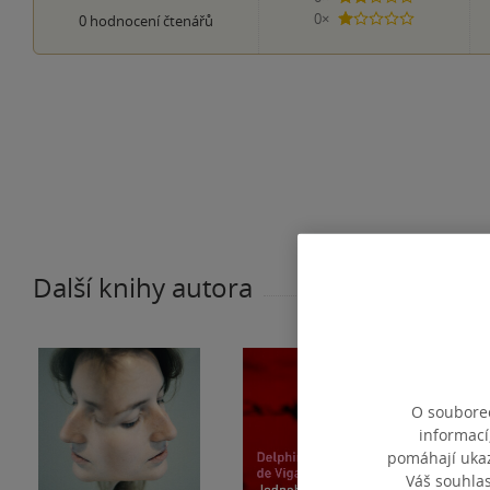
0×
0
hodnocení čtenářů
1 hvezdička
Další knihy autora
O souborec
informací
pomáhají ukazo
Váš souhla