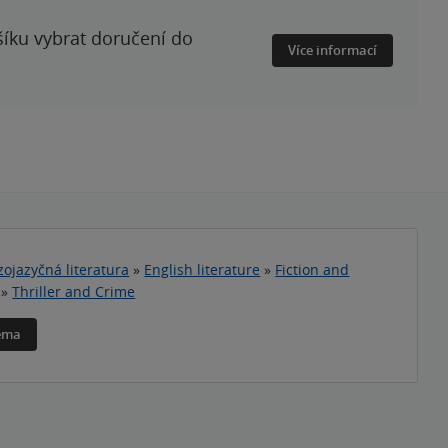
šíku vybrat doručení do
Více informací
zojazyčná literatura
»
English literature
»
Fiction and
»
Thriller and Crime
téma