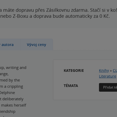
a máte dopravu přes Zásilkovnu zdarma. Stačí si v ko
 nebo Z-Boxu a doprava bude automaticky za 0 Kč.
y autora
Vývoj ceny
ip, writing and
KATEGORIE
Knihy
»
Ci
ange,
Literature
lmed by the
TÉMATA
m a crippling
Přidat 
 Delphine
t deliberately
e makes herself
riendship