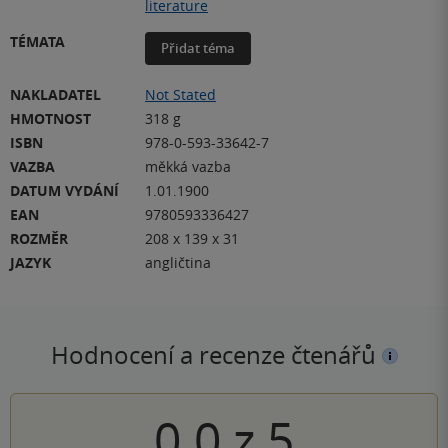
literature
TÉMATA
Přidat téma
NAKLADATEL
Not Stated
HMOTNOST
318 g
ISBN
978-0-593-33642-7
VAZBA
měkká vazba
DATUM VYDÁNÍ
1.01.1900
EAN
9780593336427
ROZMĚR
208 x 139 x 31
JAZYK
angličtina
Hodnocení a recenze čtenářů
0.0
z
5