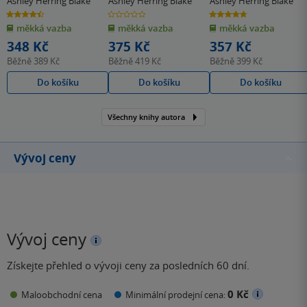
Ashley Herring Blake
Ashley Herring Blake
Ashley Herring Blake
4.5
0.0
4.7
z
z
z
měkká vazba
měkká vazba
měkká vazba
5
5
5
hvězdiček
hvězdiček
hvězdiček
348 Kč
375 Kč
357 Kč
Běžně
389 Kč
Běžně
419 Kč
Běžně
399 Kč
Do košíku
Do košíku
Do košíku
Všechny knihy autora
Vývoj ceny
Vývoj ceny
Získejte přehled o vývoji ceny za posledních 60 dní.
0 Kč
Maloobchodní cena
Minimální prodejní cena: