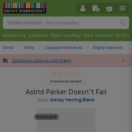
Vyhledávání
Bestsellery
Učebnice
Školní potřeby
Dark romance
Zachra
Nacházíte
Domů
Knihy
Cizojazyčná literatura
English literature
»
»
»
se
zde:
Zásilkovna zdarma celý týden!
Za
0.0
z
5
0 hodnocení čtenářů
hvězdiček
Astrid Parker Doesn''t Fail
Autor
Ashley Herring Blake
Nedostupné