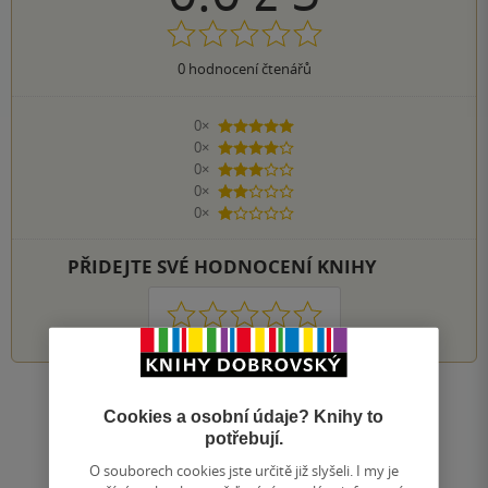
0
hodnocení čtenářů
0×
5 hvězdiček
0×
4 hvězdičky
0×
3 hvězdičky
0×
2 hvězdičky
0×
1 hvezdička
PŘIDEJTE SVÉ HODNOCENÍ KNIHY
1
2
3
4
5
Zobrazit všechna hodnocení
Cookies a osobní údaje? Knihy to
potřebují.
Přidat hodnocení
O souborech cookies jste určitě již slyšeli. I my je