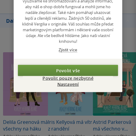
využíváme ke shromažďování a analýze informací,
aby náš e-shop dobře fungoval a mohli jsme ho
nadále zlepšovat. Také nám pomáhají ukazovat
lepší a cílenější reklamu. Žádných 50 odstínů, ale
Další knihy autora
klidně Vergilia v originále. Váš souhlas může předat
marketingovým platformám i některé vaše osobní
údaje. Ale vše bedlivě hlídáme. Jako naši vlastní
knihovnu!
Zjistit více
Povolit vše
Povolit pouze nezbytné
Nastavení
Delila Greenová má
Iris Kellyová má vítr
Astrid Parkerová
všechny na háku
z randění
má všechno v
malíku