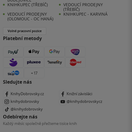
KNIHKUPEC (TŘEBÍČ)
VEDOUCÍ PRODEJNY
(TŘEBÍČ)
VEDOUCÍ PRODEJNY
KNIHKUPEC - KARVINÁ
(OLOMOUC - OC HANÁ)
Volné pracovní pozice
Platební metody
+ 17
Sledujte nás
KnihyDobrovsky.cz
Knižní závisláci
knihydobrovsky
@knihydobrovskycz
@knihydobrovsky
Odebírejte nás
Každý měsíc společně přečteme tisíce knih