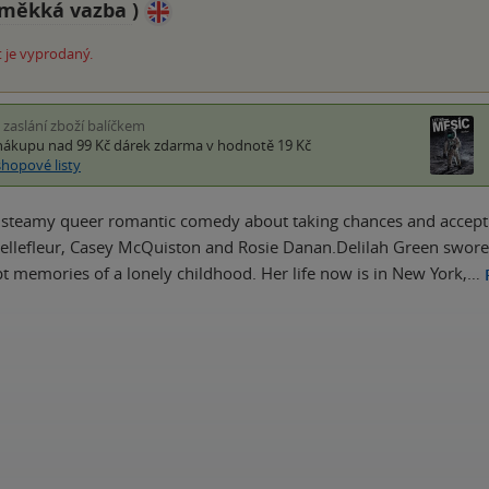
měkká vazba
)
 je vyprodaný.
i zaslání zboží balíčkem
nákupu nad 99 Kč
dárek zdarma
v hodnotě 19 Kč
shopové listy
 steamy queer romantic comedy about taking chances and accepting 
ellefleur, Casey McQuiston and Rosie Danan.Delilah Green swore s
pt memories of a lonely childhood. Her life now is in New York,…