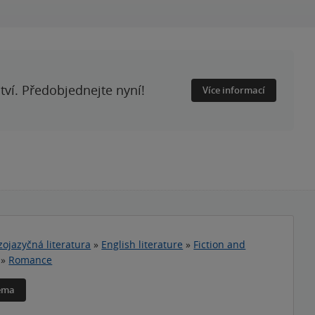
ství. Předobjednejte nyní!
Více informací
zojazyčná literatura
»
English literature
»
Fiction and
»
Romance
téma