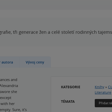
grafie, tři generace žen a celé století rodinných tajem
y autora
Vývoj ceny
hances and
f Alexandria
KATEGORIE
Knihy
»
Ci
 swore she
Literature
 except
TÉMATA
Přidat 
 with her
mpty. Sure, it's