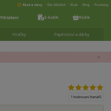
Akce a slevy
Vše důležité
Klub
Blog
Prodejny
E-košík
Košík
Přihlášení
Hračky
Papírnictví a dárky
Zav
5.0
z
5
1 hodnocení čtenářů
hvěz