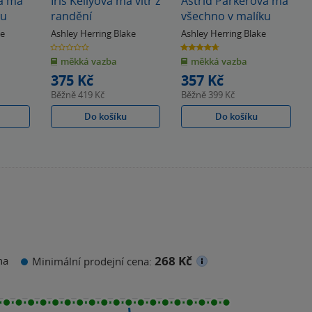
á má
Iris Kellyová má vítr z
Astrid Parkerová má
ku
randění
všechno v malíku
ke
Ashley Herring Blake
Ashley Herring Blake
0.0
4.7
z
z
měkká vazba
měkká vazba
5
5
hvězdiček
hvězdiček
375 Kč
357 Kč
Běžně
419 Kč
Běžně
399 Kč
Do košíku
Do košíku
268 Kč
na
Minimální prodejní cena: