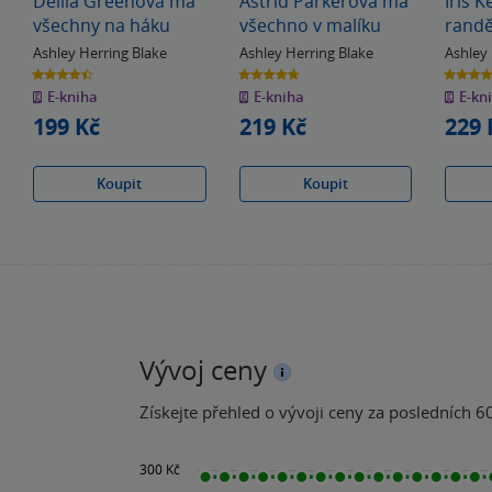
Delila Greenová má
Astrid Parkerová má
Iris K
všechny na háku
všechno v malíku
randě
Ashley Herring Blake
Ashley Herring Blake
Ashley
4.5
4.7
4.0
z
z
z
E-kniha
E-kniha
E-kn
5
5
5
hvězdiček
hvězdiček
hvězdiče
199 Kč
219 Kč
229 
Koupit
Koupit
Vývoj ceny
Získejte přehled o vývoji ceny za posledních 60