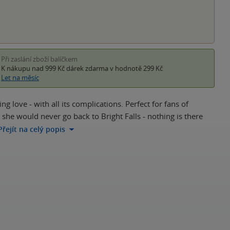
Při zaslání zboží balíčkem
K nákupu nad 999 Kč
dárek zdarma
v hodnotě 299 Kč
Let na měsíc
love - with all its complications. Perfect for fans of
he would never go back to Bright Falls - nothing is there
Přejít na celý popis