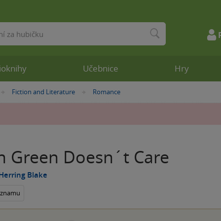
ioknihy
Učebnice
Hry
Fiction and Literature
Romance
»
»
ah Green Doesn´t Care
Herring Blake
seznamu