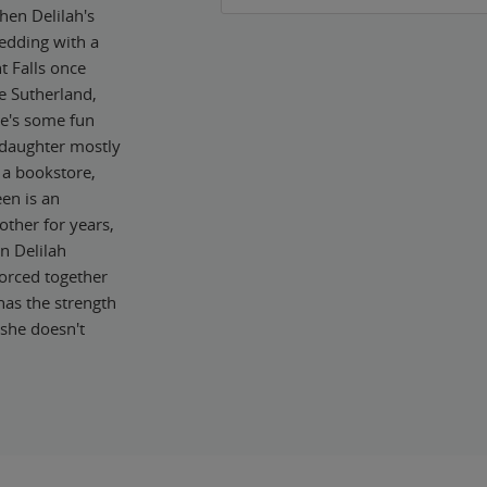
hen Delilah's
edding with a
ht Falls once
e Sutherland,
re's some fun
r daughter mostly
 a bookstore,
een is an
other for years,
en Delilah
forced together
has the strength
 she doesn't