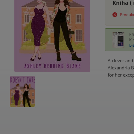
Kniha (
Produkt
Př
K 
E-
A clever and
Alexandria B
for her exce