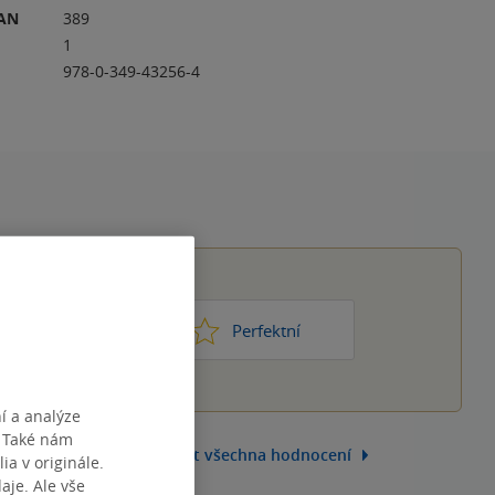
RAN
389
1
978-0-349-43256-4
1
2
3
4
5
ic moc
Perfektní
í a analýze
. Také nám
Zobrazit všechna hodnocení
ia v originále.
je. Ale vše