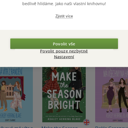
bedlivě hlídáme. Jako naši vlastní knihovnu!
Přidat hodnocení
Zjistit více
Povolit vše
Povolit pouze nezbytné
Nastavení