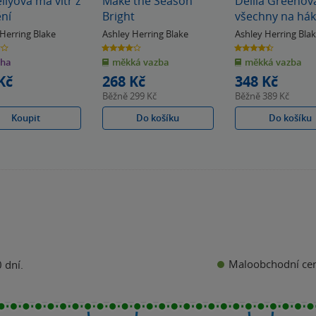
ellyová má vítr z
Make the Season
Delila Greenov
ní
Bright
všechny na há
 Herring Blake
Ashley Herring Blake
Ashley Herring Bla
4.0
4.5
z
z
iha
měkká vazba
měkká vazba
5
5
k
hvězdiček
hvězdiček
Kč
268 Kč
348 Kč
Běžně
299 Kč
Běžně
389 Kč
Koupit
Do košíku
Do košíku
Maloobchodní ce
 dní.