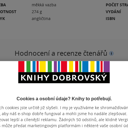
ZBA
měkká vazba
POČET ST
OTNOST
274 g
VYDÁNÍ
ZYK
angličtina
ISBN
Hodnocení a recenze čtenářů
PŘIDEJTE SVÉ HODNOCENÍ KNIHY
N
Cookies a osobní údaje? Knihy to potřebují.
h cookies jste určitě již slyšeli. I my je využíváme ke shromažďován
, aby náš e-shop dobře fungoval a mohli jsme ho nadále zlepšovat
vat lepší a cílenější reklamu. Žádných 50 odstínů, ale klidně Vergil
s může předat marketingovým platformám i některé vaše osobní úda