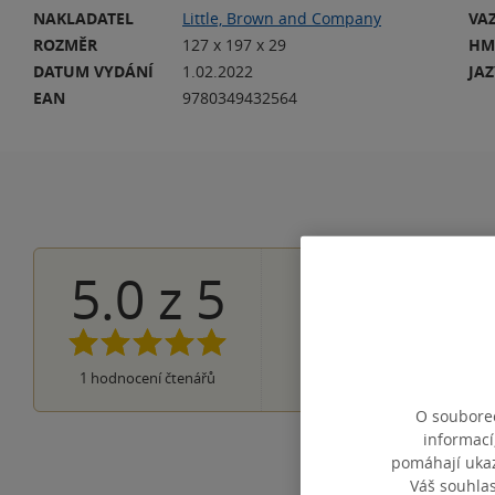
NAKLADATEL
Little, Brown and Company
VA
ROZMĚR
127 x 197 x 29
HM
DATUM VYDÁNÍ
1.02.2022
JA
EAN
9780349432564
5.0
z
5
1×
5 hvězdiček
0×
4 hvězdičky
0×
3 hvězdičky
0×
2 hvězdičky
0×
1
hodnocení čtenářů
1 hvezdička
O souborec
informací
pomáhají ukazo
Váš souhla