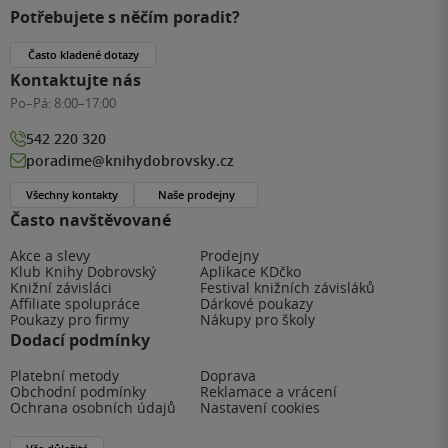
Potřebujete s něčím poradit?
Často kladené dotazy
Kontaktujte nás
Po–Pá:
8:00–17:00
542 220 320
poradime@knihydobrovsky.cz
Všechny kontakty
Naše prodejny
Často navštěvované
Akce a slevy
Prodejny
Klub Knihy Dobrovský
Aplikace KDčko
Knižní závisláci
Festival knižních závisláků
Affiliate spolupráce
Dárkové poukazy
Poukazy pro firmy
Nákupy pro školy
Dodací podmínky
Platební metody
Doprava
Obchodní podmínky
Reklamace a vrácení
Ochrana osobních údajů
Nastavení cookies