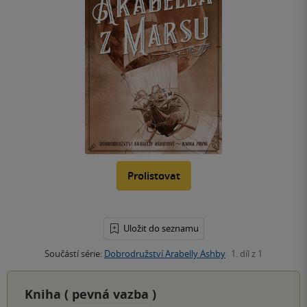
Prolistovat
Uložit do seznamu
Součástí série:
Dobrodružství Arabelly Ashby
1. díl z 1
Kniha (
pevná vazba
)