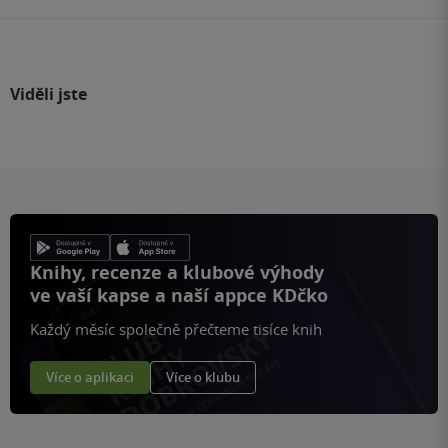
Viděli jste
Knihy, recenze a klubové výhody
ve vaší kapse a naší appce KDčko
Každý měsíc společně přečteme tisíce knih
Více o aplikaci
Více o klubu