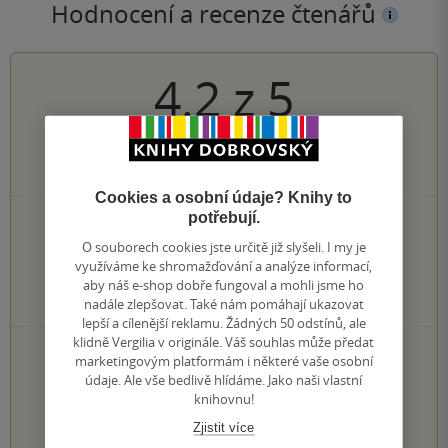
Hodnocení a recenze čtenářů
4.2
z
5
25
hodnocení čtenářů
Cookies a osobní údaje? Knihy to
potřebují.
10×
5 hvězdiček
11×
4 hvězdičky
O souborech cookies jste určitě již slyšeli. I my je
3×
využíváme ke shromažďování a analýze informací,
3 hvězdičky
1×
aby náš e-shop dobře fungoval a mohli jsme ho
2 hvězdičky
0×
nadále zlepšovat. Také nám pomáhají ukazovat
1 hvezdička
lepší a cílenější reklamu. Žádných 50 odstínů, ale
klidně Vergilia v originále. Váš souhlas může předat
PŘIDEJTE SVÉ HODNOCENÍ KNIHY
marketingovým platformám i některé vaše osobní
údaje. Ale vše bedlivě hlídáme. Jako naši vlastní
Hodnocení našich knihkupců: 5.0 z 5
knihovnu!
Zjistit více
1
2
3
4
5