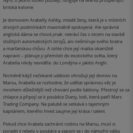
Nyní, o jedno století později, funguje na Marsu prosperující
britská kolonie.
Je domovem Arabelly Ashby, mladé ženy, která je v místních
drsných podmínkách maximálně spokojená. Ale správná
anglická dáma se chová jinak: netráví čas s otcem na stavbě
složitých automatických strojů, ani nešmíruje svého bratra
a marťanskou chůvu. A tohle chce její matka okamžitě
napravit – plánuje ji přemístit do exotického světa, který
Arabella nikdy neviděla: do Londýna v jakési Anglii.
Nicméně když nečekané události ohrožují její domov na
Marsu, Arabella se rozhodne, že udělat správnou věc je
mnohem důležitější než chování podle šablony. Přestrojí se za
chlapce a připojí se k posádce Diany, lodi, která patří Mars
Trading Company. Na palubě se setkává s tajemným
kapitánem, kterého hned zaujme její krása i talent.
Pokud chce Arabela zachránit rodinu na Marsu, musí si
poradit s rebely v posádce a zapojit se i do námořní války