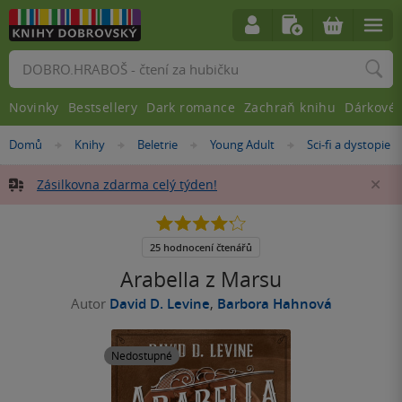
Vyhledávání
Novinky
Bestsellery
Dark romance
Zachraň knihu
Dárkové 
Nacházíte
Domů
Knihy
Beletrie
Young Adult
Sci-fi a dystopie
»
»
»
»
se
zde:
Zásilkovna zdarma celý týden!
Za
4.2
z
5
25 hodnocení čtenářů
hvězdiček
Arabella z Marsu
Autor
David D. Levine
,
Barbora Hahnová
Nedostupné