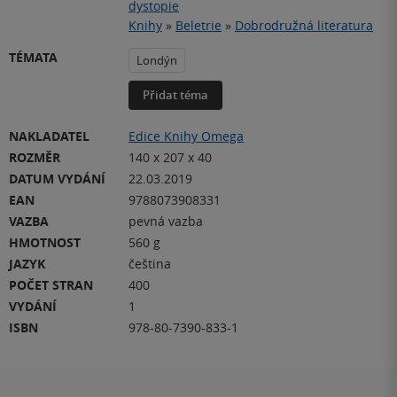
dystopie
Knihy
»
Beletrie
»
Dobrodružná literatura
TÉMATA
Londýn
Přidat téma
NAKLADATEL
Edice Knihy Omega
ROZMĚR
140 x 207 x 40
DATUM VYDÁNÍ
22.03.2019
EAN
9788073908331
VAZBA
pevná vazba
HMOTNOST
560 g
JAZYK
čeština
POČET STRAN
400
VYDÁNÍ
1
ISBN
978-80-7390-833-1