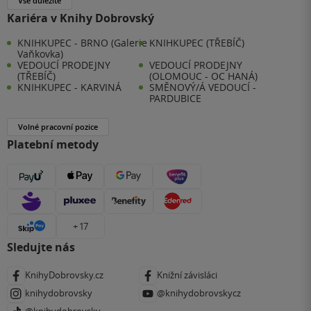
Vše důležité
Kariéra v Knihy Dobrovský
KNIHKUPEC - BRNO (Galerie
KNIHKUPEC (TŘEBÍČ)
Vaňkovka)
VEDOUCÍ PRODEJNY
VEDOUCÍ PRODEJNY
(TŘEBÍČ)
(OLOMOUC - OC HANÁ)
KNIHKUPEC - KARVINÁ
SMĚNOVÝ/Á VEDOUCÍ -
PARDUBICE
Volné pracovní pozice
Platební metody
+ 17
Sledujte nás
KnihyDobrovsky.cz
Knižní závisláci
knihydobrovsky
@knihydobrovskycz