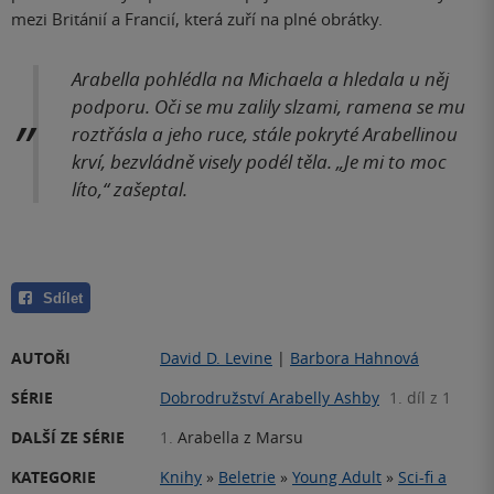
mezi Británií a Francií, která zuří na plné obrátky.
Arabella pohlédla na Michaela a hledala u něj
podporu. Oči se mu zalily slzami, ramena se mu
roztřásla a jeho ruce, stále pokryté Arabellinou
krví, bezvládně visely podél těla. „Je mi to moc
líto,“ zašeptal.
Sdílet
AUTOŘI
David D. Levine
|
Barbora Hahnová
SÉRIE
Dobrodružství Arabelly Ashby
1. díl z 1
DALŠÍ ZE SÉRIE
1.
Arabella z Marsu
KATEGORIE
Knihy
»
Beletrie
»
Young Adult
»
Sci-fi a