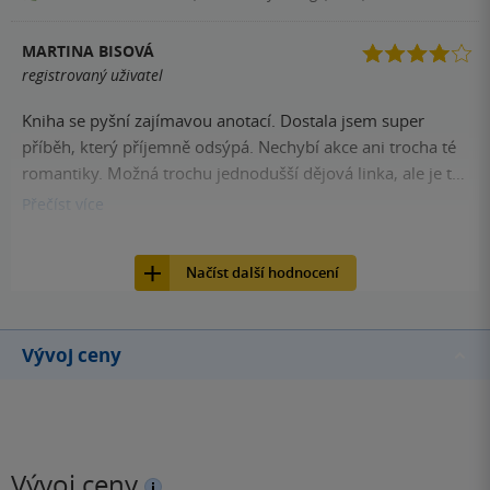
MARTINA BISOVÁ
registrovaný uživatel
Kniha se pyšní zajímavou anotací. Dostala jsem super
příběh, který příjemně odsýpá. Nechybí akce ani trocha té
romantiky. Možná trochu jednodušší dějová linka, ale je to
fajn odpočinkové čtení. Těším se na pokračování. :-)
Přečíst
více
11
Kniha, Edice Knihy Omega, 2019, 9788073908331
Načíst další hodnocení
Vývoj ceny
Vývoj ceny