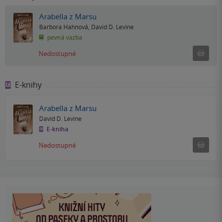
Arabella z Marsu
Barbora Hahnová
,
David D. Levine
pevná vazba
Ned
Nedostupné
E-knihy
Arabella z Marsu
David D. Levine
E-kniha
Nedostu
Nedostupné