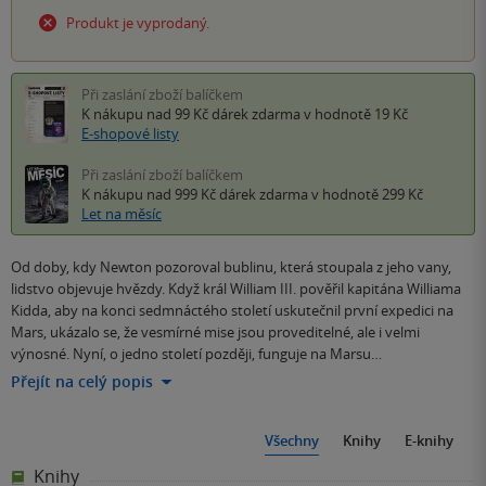
Produkt je vyprodaný.
Při zaslání zboží balíčkem
K nákupu nad 99 Kč
dárek zdarma
v hodnotě 19 Kč
E-shopové listy
Při zaslání zboží balíčkem
K nákupu nad 999 Kč
dárek zdarma
v hodnotě 299 Kč
Let na měsíc
Od doby, kdy Newton pozoroval bublinu, která stoupala z jeho vany,
lidstvo objevuje hvězdy. Když král William III. pověřil kapitána Williama
Kidda, aby na konci sedmnáctého století uskutečnil první expedici na
Mars, ukázalo se, že vesmírné mise jsou proveditelné, ale i velmi
výnosné. Nyní, o jedno století později, funguje na Marsu…
Přejít na celý popis
Všechny
Knihy
E-knihy
Knihy