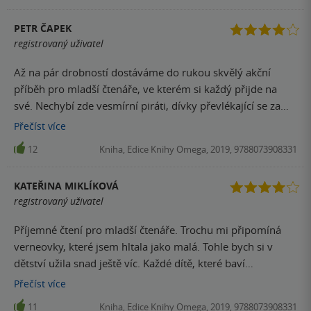
porušuje vlastní pravidla fungování tohoto barvitého světa.
PETR ČAPEK
Doporučuji spíše mladším čtenářům než sečtělým
registrovaný uživatel
vyznavačů steampunku.
Až na pár drobností dostáváme do rukou skvělý akční
příběh pro mladší čtenáře, ve kterém si každý přijde na
své. Nechybí zde vesmírní piráti, dívky převlékající se za
chlapce, robotičtí navigátoři, ani rozběsnění marťané.
Přečíst
více
Arabella z Marsu je tak skutečně příjemným překvapením,
12
Kniha, Edice Knihy Omega, 2019, 9788073908331
které se úžasně lehce čte a navíc nabízí příběh sršící
originálními nápady. A to rozhodně není již tak běžné.
KATEŘINA MIKLÍKOVÁ
Vydejte se tedy s mladičkou Arabellou za fantastickým
registrovaný uživatel
dobrodružstvím s jedinečnou atmosférou starých
fantastických knih Julese Vernea, či E. R. Burroughse.
Příjemné čtení pro mladší čtenáře. Trochu mi připomíná
verneovky, které jsem hltala jako malá. Tohle bych si v
dětství užila snad ještě víc. Každé dítě, které baví
dobrodružné příběhy a vlastní fantasie si čtení musí užít.
Přečíst
více
Na prázdniny je jako dělaná.
11
Kniha, Edice Knihy Omega, 2019, 9788073908331