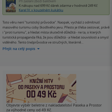
Při zaslání zboží balíčkem
K nákupu nad 699 Kč
dárek zdarma
v hodnotě 249 Kč
Karel IV. v kouzelném kukátku
Toto věru není "turistický průvodce". Naopak, vychází z odmítnutí
masového turismu coby škodlivého jevu. Přesto je třeba cestovat, právě
i "proti turismu", a hledat místa skutečně důležitá - ne ta, o kterých
turistická propaganda říká, že jsou důležitá - a hledat souvislosti a smysl
viděného. Tento (ne)průvodce ve stručných, literárně…
Přejít na celý popis
Objevte výběr beletrie z nakladatelství Paseka a Prostor
za výhodné ceny od 49 Kč.