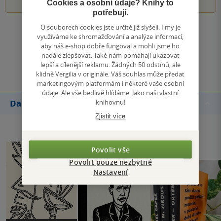
Cookies a osobní údaje? Knihy to
potřebují.
O souborech cookies jste určitě již slyšeli. I my je
Zobrazit všechna hodnocení
využíváme ke shromažďování a analýze informací,
aby náš e-shop dobře fungoval a mohli jsme ho
nadále zlepšovat. Také nám pomáhají ukazovat
Přidat hodnocení
lepší a cílenější reklamu. Žádných 50 odstínů, ale
klidně Vergilia v originále. Váš souhlas může předat
marketingovým platformám i některé vaše osobní
údaje. Ale vše bedlivě hlídáme. Jako naši vlastní
knihovnu!
Další knihy autora
Zjistit více
Povolit vše
Povolit pouze nezbytné
Nastavení