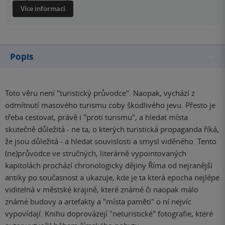
Více informací
Popis
Toto věru není "turistický průvodce". Naopak, vychází z
odmítnutí masového turismu coby škodlivého jevu. Přesto je
třeba cestovat, právě i "proti turismu", a hledat místa
skutečně důležitá - ne ta, o kterých turistická propaganda říká,
že jsou důležitá - a hledat souvislosti a smysl viděného. Tento
(ne)průvodce ve stručných, literárně vypointovaných
kapitolách prochází chronologicky dějiny Říma od nejranější
antiky po současnost a ukazuje, kde je ta která epocha nejlépe
viditelná v městské krajině, které známé či naopak málo
známé budovy a artefakty a "místa paměti" o ní nejvíc
vypovídají. Knihu doprovázejí "neturistické" fotografie, které