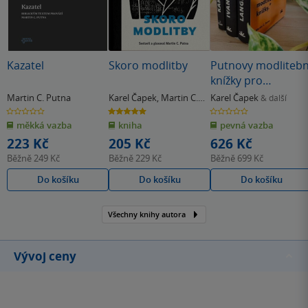
Kazatel
Skoro modlitby
Putnovy modlitebn
knížky pro
nemodliče
Martin C. Putna
Karel Čapek
,
Martin C.
Karel Čapek
& další
Putna
0.0
5.0
0.0
z
z
z
měkká vazba
kniha
pevná vazba
5
5
5
hvězdiček
hvězdiček
hvězdiček
223 Kč
205 Kč
626 Kč
Běžně
249 Kč
Běžně
229 Kč
Běžně
699 Kč
Do košíku
Do košíku
Do košíku
Všechny knihy autora
Vývoj ceny