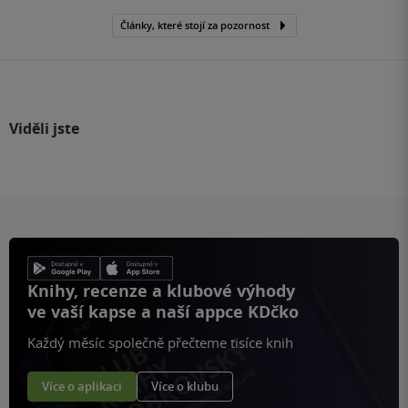
Články, které stojí za pozornost
Viděli jste
Knihy, recenze a klubové výhody
ve vaší kapse a naší appce KDčko
Každý měsíc společně přečteme tisíce knih
Více o aplikaci
Více o klubu