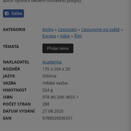
autor vytvořil během římského pobytu.
Sdílet
KATEGORIE
Knihy
»
Cestování
»
Cestujeme po světě
»
Evropa
»
Itálie
»
Řím
TÉMATA
Přidat téma
NAKLADATEL
Academia
ROZMĚR
135 x 204 x 20
JAZYK
čeština
VAZBA
měkká vazba
HMOTNOST
524 g
ISBN
978-80-200-3655-1
POČET STRAN
288
DATUM VYDÁNÍ
27.08.2025
EAN
9788020036551