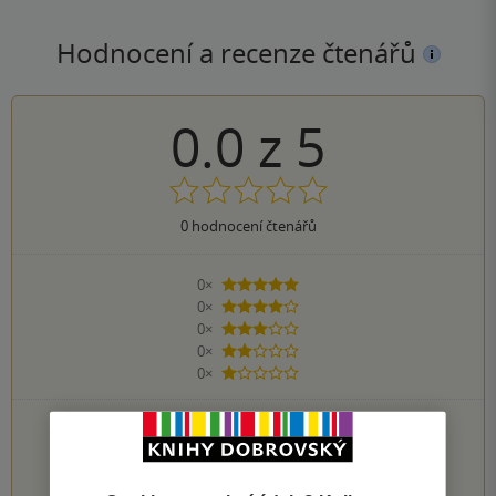
Hodnocení a recenze čtenářů
0.0
z
5
0
hodnocení čtenářů
0×
5 hvězdiček
0×
4 hvězdičky
0×
3 hvězdičky
0×
2 hvězdičky
0×
1 hvezdička
PŘIDEJTE SVÉ HODNOCENÍ KNIHY
1
2
3
4
5