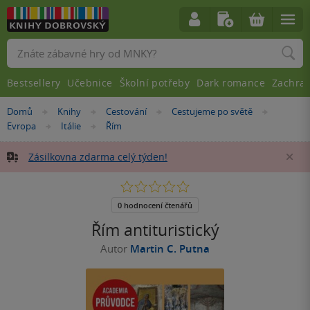
Vyhledávání
Bestsellery
Učebnice
Školní potřeby
Dark romance
Zachra
Nacházíte
Domů
Knihy
Cestování
Cestujeme po světě
»
»
»
»
se
Evropa
Itálie
Řím
»
»
zde:
Zásilkovna zdarma celý týden!
Za
0.0
z
5
0 hodnocení čtenářů
hvězdiček
Řím antituristický
Autor
Martin C. Putna