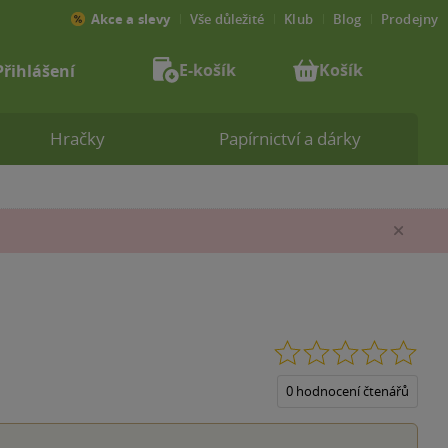
Akce a slevy
Vše důležité
Klub
Blog
Prodejny
E-košík
Košík
Přihlášení
Hračky
Papírnictví a dárky
Zav
0.0
z
5
0 hodnocení čtenářů
hvěz