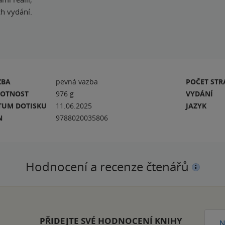
ch vydání.
ZBA
pevná vazba
POČET ST
OTNOST
976 g
VYDÁNÍ
TUM DOTISKU
11.06.2025
JAZYK
N
9788020035806
Hodnocení a recenze čtenářů
PŘIDEJTE SVÉ HODNOCENÍ KNIHY
N