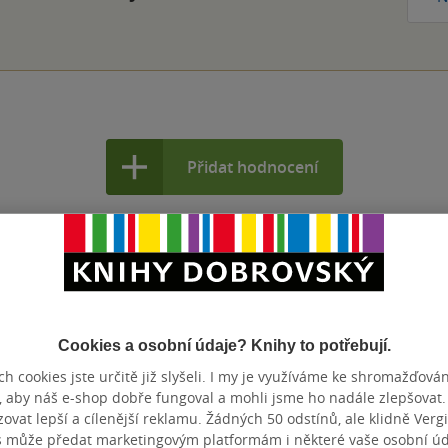
Přidat hodnocení
Cookies a osobní údaje? Knihy to potřebují.
h cookies jste určitě již slyšeli. I my je využíváme ke shromažďován
, aby náš e-shop dobře fungoval a mohli jsme ho nadále zlepšovat
vat lepší a cílenější reklamu. Žádných 50 odstínů, ale klidně Vergil
s může předat marketingovým platformám i některé vaše osobní úda