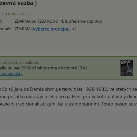
pevná vazba
)
é u dodavatele
ní
ZDARMA od 1299 Kč, do 14. 8. předáme dopravci
Vyberte prodejnu
 odběr
ZDARMA (
)
i zaslání zboží balíčkem
nákupu nad 99 Kč
dárek zdarma
v hodnotě 19 Kč
shopové listy
Spisů Jakuba Demla shrnuje texty z let 1928-1932, ve kterých se
ismu počátku dvacátých let a po nadšení pro Sokol z poloviny dvacá
zicím tradicionalistickým, ba ultramontánním. Tento posun sou