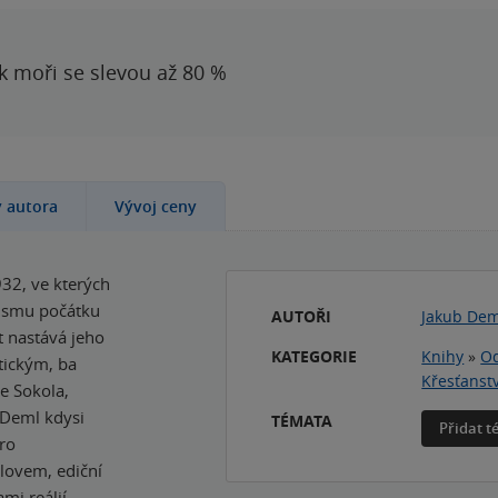
 k moři se slevou až 80 %
y autora
Vývoj ceny
32, ve kterých
lismu počátku
AUTOŘI
Jakub Dem
t nastává jeho
KATEGORIE
Knihy
»
Od
tickým, ba
Křesťanstv
e Sokola,
 Deml kdysi
TÉMATA
Přidat 
ro
lovem, ediční
mi reálií,