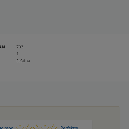
RAN
703
1
čeština
1
2
3
4
5
ic moc
Perfektní