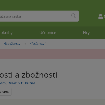
ioknihy
Učebnice
Hry
Náboženství
Křesťanství
»
»
osti a zbožnosti
Deml
,
Martin C. Putna
seznamu