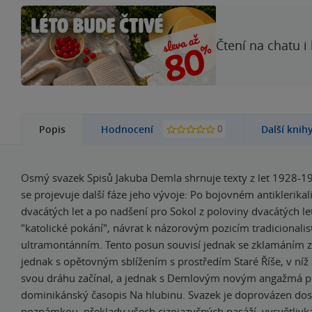
Čtení na chatu i
0
Popis
Hodnocení
Další knih
Osmý svazek Spisů Jakuba Demla shrnuje texty z let 1928-19
se projevuje další fáze jeho vývoje: Po bojovném antiklerika
dvacátých let a po nadšení pro Sokol z poloviny dvacátých le
"katolické pokání", návrat k názorovým pozicím tradicionalis
ultramontánním. Tento posun souvisí jednak se zklamáním z
jednak s opětovným sblížením s prostředím Staré Říše, v níž
svou dráhu začínal, a jednak s Demlovým novým angažmá p
dominikánský časopis Na hlubinu. Svazek je doprovázen dos
poznámkou, překlady všech cizojazyčných pasáží, vysvětlivka