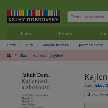
Vyhledávání
Knihy
E-knihy
Aud
Nacházíte
Domů
Knihy
Odborná literatura
Společenské vědy
»
»
»
se
zde:
Zásilkovna zdarma celý týden!
Kajícn
Autor
Jakub 
Uložit do 