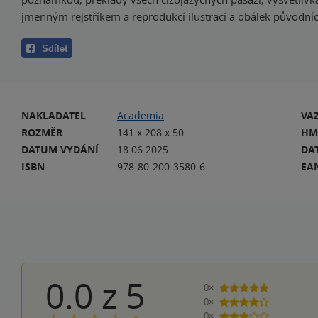
jmenným rejstříkem a reprodukcí ilustrací a obálek původní
Sdílet
NAKLADATEL
Academia
VA
ROZMĚR
141 x 208 x 50
HM
DATUM VYDÁNÍ
18.06.2025
DA
ISBN
978-80-200-3580-6
EA
0.0
z
5
0×
5 hvězdiček
0×
4 hvězdičky
0×
3 hvězdičky