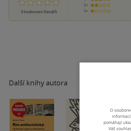
0×
2 hvězdičky
0×
0
hodnocení čtenářů
1 hvezdička
Další knihy autora
O souborec
informací
pomáhají ukazo
Váš souhla