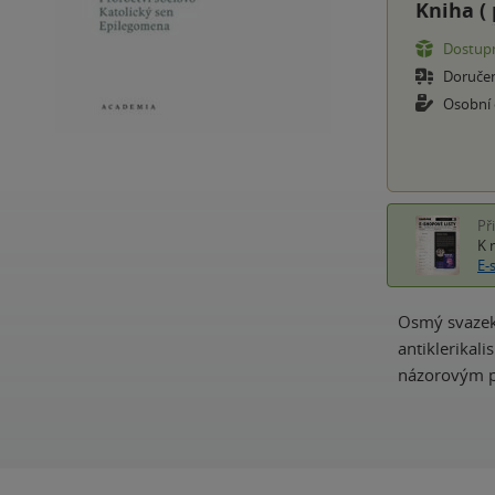
Kniha (
Dostupn
Doruče
Osobní
Př
K 
E-
Osmý svazek 
antiklerikal
názorovým po