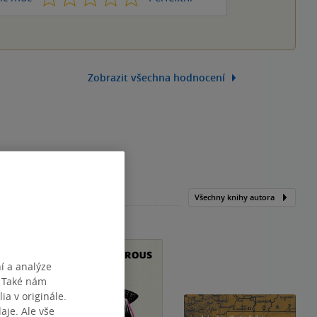
Zobrazit všechna hodnocení
Všechny knihy autora
í a analýze
. Také nám
ia v originále.
je. Ale vše