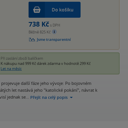
Do košíku
738 Kč
s DPH
Běžně 825 Kč
Jsme transparentní
Při zaslání zboží balíčkem
K nákupu nad 999 Kč
dárek zdarma
v hodnotě 299 Kč
Let na měsíc
 projevuje další fáze jeho vývoje: Po bojovném
tých let nastává jeho "katolické pokání", návrat k
visí jednak se…
Přejít na celý popis