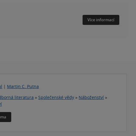
Více informací
l
|
Martin C. Putna
borná literatura
»
Společenské vědy
»
Náboženství
»
í
téma