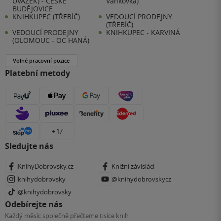
ÚVAZEK) - ČESKÉ
Vaňkovka)
BUDĚJOVICE
KNIHKUPEC (TŘEBÍČ)
VEDOUCÍ PRODEJNY
(TŘEBÍČ)
VEDOUCÍ PRODEJNY
KNIHKUPEC - KARVINÁ
(OLOMOUC - OC HANÁ)
Volné pracovní pozice
Platební metody
+ 17
Sledujte nás
KnihyDobrovsky.cz
Knižní závisláci
knihydobrovsky
@knihydobrovskycz
@knihydobrovsky
Odebírejte nás
Každý měsíc společně přečteme tisíce knih