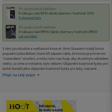
Při zaslání zboží balíčkem
K nákupu nad 99 Kč
dárek zdarma
v hodnotě 19 Kč
E-shopové listy
Při zaslání zboží balíčkem
K nákupu nad 999 Kč
dárek zdarma
v hodnotě 299 Kč
Let na měsíc
V této povzbudivé a nadčasové knize dr. Amit Goswami rozbíjí široce
populární přesvědčení, které šíří západní věda, že hmota je primárním
"materiálem" stvoření, a místo toho navrhuje, aby skutečným základem
všeho, co víme a vnímáme, bylo vědomí. Objasnění kvantové fyziky pro
laické čtenáře Jeho objasnění kvantové fyziky pro laiky, nazvané …
Přejít na celý popis