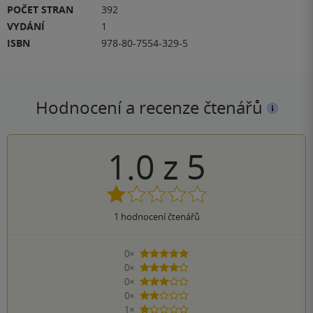
POČET STRAN
392
VYDÁNÍ
1
ISBN
978-80-7554-329-5
Hodnocení a recenze čtenářů
1.0
z
5
1
hodnocení čtenářů
0×
5 hvězdiček
0×
4 hvězdičky
0×
3 hvězdičky
0×
2 hvězdičky
1×
1 hvezdička