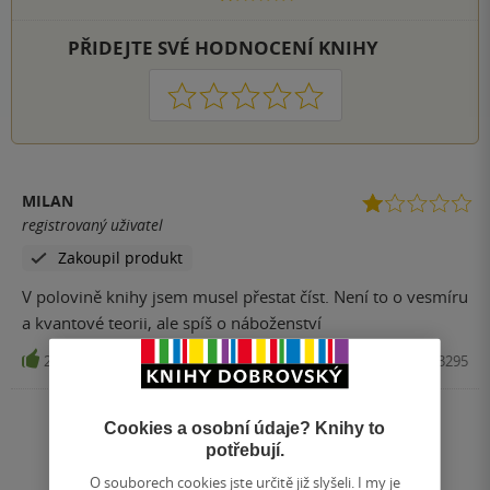
PŘIDEJTE SVÉ HODNOCENÍ KNIHY
1
2
3
4
5
MILAN
registrovaný uživatel
Zakoupil produkt
V polovině knihy jsem musel přestat číst. Není to o vesmíru
a kvantové teorii, ale spíš o náboženství
2
Kniha, Anag, 2021, 9788075543295
Zobrazit všechna hodnocení
Cookies a osobní údaje? Knihy to
potřebují.
O souborech cookies jste určitě již slyšeli. I my je