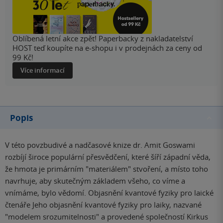
Oblíbená letní akce zpět! Paperbacky z nakladatelství
HOST teď koupíte na e-shopu i v prodejnách za ceny od
99 Kč!
Více informací
Popis
V této povzbudivé a nadčasové knize dr. Amit Goswami
rozbíjí široce populární přesvědčení, které šíří západní věda,
že hmota je primárním "materiálem" stvoření, a místo toho
navrhuje, aby skutečným základem všeho, co víme a
vnímáme, bylo vědomí. Objasnění kvantové fyziky pro laické
čtenáře Jeho objasnění kvantové fyziky pro laiky, nazvané
"modelem srozumitelnosti" a provedené společností Kirkus