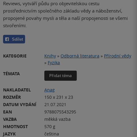
Reviews, vytváří půdu pro objevitelskou cestu
prostřednictvím společného základu vědy a náboženství,
propojené povahy mysli a těla a naší propojenosti se všemi
stvořeními.
Sdílet
KATEGORIE
Knihy
»
Odborná literatura
»
Přírodní vědy
»
Fyzika
TÉMATA
Přidat téma
NAKLADATEL
Anag
ROZMĚR
150 x 231 x 23
DATUM VYDÁNÍ
21.07.2021
EAN
9788075543295
VAZBA
měkká vazba
HMOTNOST
570 g
JAZYK
čeština