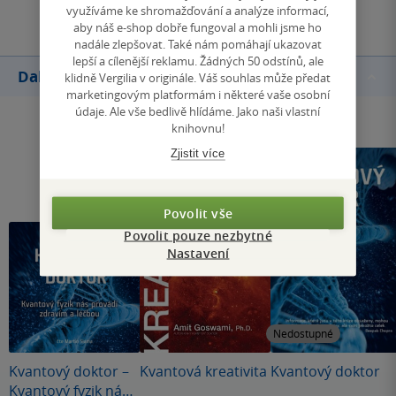
Přidat hodnocení
využíváme ke shromažďování a analýze informací,
aby náš e-shop dobře fungoval a mohli jsme ho
nadále zlepšovat. Také nám pomáhají ukazovat
lepší a cílenější reklamu. Žádných 50 odstínů, ale
Další knihy autora
klidně Vergilia v originále. Váš souhlas může předat
marketingovým platformám i některé vaše osobní
údaje. Ale vše bedlivě hlídáme. Jako naši vlastní
knihovnu!
Zjistit více
Povolit vše
Povolit pouze nezbytné
Nastavení
Nedostupné
Kvantový doktor –
Kvantová kreativita
Kvantový doktor
Kvantový fyzik nás