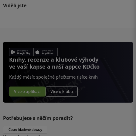
Viděli jste
Knihy, recenze a klubové výhody
ve vaší kapse a naší appce KDčko
Každý měsíc společně přečteme tisíce knih
Více o aplikaci
Více o klubu
Potřebujete s něčím poradit?
Často kladené dotazy