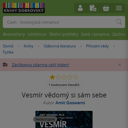
Vyhledávání
Bestsellery
Učebnice
Školní potřeby
Dark romance
Zachra
Nacházíte
Domů
Knihy
Odborná literatura
Přírodní vědy
»
»
»
»
se
Fyzika
zde:
Zásilkovna zdarma celý týden!
Za
1.0
z
5
1 hodnocení čtenářů
hvězdiček
Vesmír vědomý si sám sebe
Autor
Amit Goswami
Nedostupné