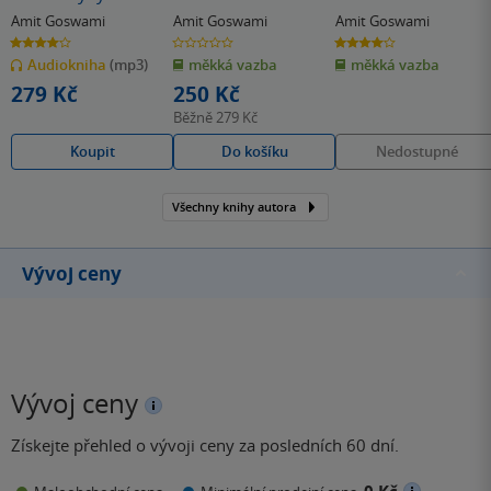
provádí zdravím a
Amit Goswami
Amit Goswami
Amit Goswami
léčbou
4.0
0.0
4.0
z
z
z
Audiokniha
(mp3)
měkká vazba
měkká vazba
5
5
5
hvězdiček
hvězdiček
hvězdiček
279 Kč
250 Kč
Běžně
279 Kč
Koupit
Do košíku
Nedostupné
Všechny knihy autora
Vývoj ceny
Vývoj ceny
Získejte přehled o vývoji ceny za posledních 60 dní.