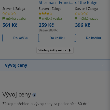
Sherman - Francie
of the Bulge
1944
Steven J. Zaloga
Steven J. Zaloga
Steven J. Zaloga
0.0
4.0
0.0
z
z
z
měkká vazba
měkká vazba
měkká vazba
5
5
5
hvězdiček
hvězdiček
hvězdiček
561 Kč
259 Kč
396 Kč
Běžně
289 Kč
Do košíku
Do košíku
Do košíku
Všechny knihy autora
Vývoj ceny
Vývoj ceny
Získejte přehled o vývoji ceny za posledních 60 dní.