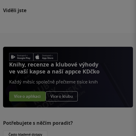
Viděli jste
Knihy, recenze a klubové výhody
ve vaší kapse a naší appce KDčko
Každý měsíc společně přečteme tisíce knih
Více o aplikaci
Více o klubu
Potřebujete s něčím poradit?
Často kladené dotazy