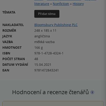
literature
»
Nonfiction
»
History
TÉMATA
Přidat téma
NAKLADATEL
Bloomsbury Publishing PLC
ROZMĚR
248 x 185 x 11
JAZYK
angličtina
VAZBA
měkká vazba
HMOTNOST
166 g
ISBN
978-1-4728-4324-1
POČET STRAN
48
DATUM VYDÁNÍ
15.04.2021
EAN
9781472843241
Hodnocení a recenze čtenářů