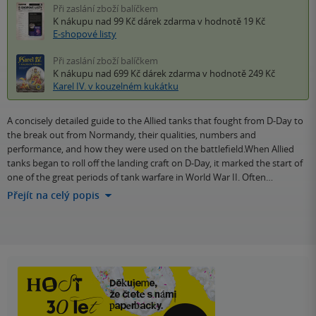
Při zaslání zboží balíčkem
K nákupu nad 99 Kč
dárek zdarma
v hodnotě 19 Kč
E-shopové listy
Při zaslání zboží balíčkem
K nákupu nad 699 Kč
dárek zdarma
v hodnotě 249 Kč
Karel IV. v kouzelném kukátku
A concisely detailed guide to the Allied tanks that fought from D-Day to
the break out from Normandy, their qualities, numbers and
performance, and how they were used on the battlefield.When Allied
tanks began to roll off the landing craft on D-Day, it marked the start of
one of the great periods of tank warfare in World War II. Often…
Přejít na celý popis