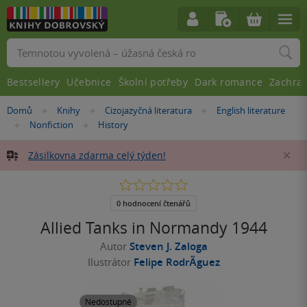
Vyhledávání
Bestsellery
Učebnice
Školní potřeby
Dark romance
Zachra
Nacházíte
Domů
Knihy
Cizojazyčná literatura
English literature
»
»
»
se
Nonfiction
History
»
»
zde:
Zásilkovna zdarma celý týden!
Za
0.0
z
5
0 hodnocení čtenářů
hvězdiček
Allied Tanks in Normandy 1944
Autor
Steven J. Zaloga
Ilustrátor
Felipe RodrÃ­guez
Nedostupné