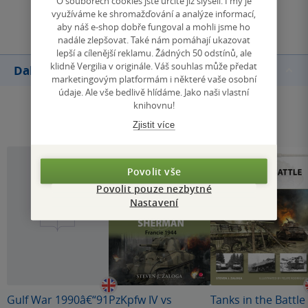
O souborech cookies jste určitě již slyšeli. I my je
Přidat hodnocení
využíváme ke shromažďování a analýze informací,
aby náš e-shop dobře fungoval a mohli jsme ho
nadále zlepšovat. Také nám pomáhají ukazovat
lepší a cílenější reklamu. Žádných 50 odstínů, ale
klidně Vergilia v originále. Váš souhlas může předat
Další knihy autora
marketingovým platformám i některé vaše osobní
údaje. Ale vše bedlivě hlídáme. Jako naši vlastní
knihovnu!
Zjistit více
Povolit vše
Povolit pouze nezbytné
Nastavení
Gulf War 1990â€“91
PzKpfw IV vs
Tanks in the Battle