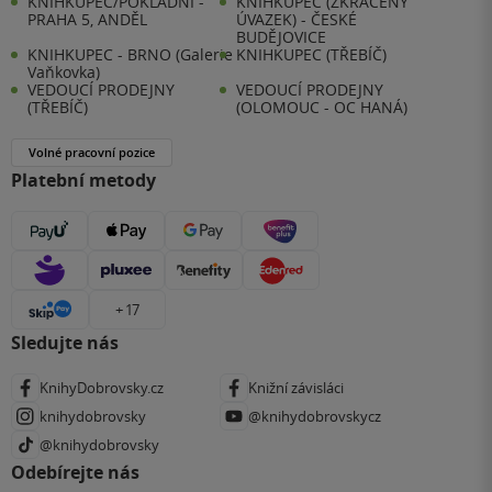
KNIHKUPEC/POKLADNÍ -
KNIHKUPEC (ZKRÁCENÝ
PRAHA 5, ANDĚL
ÚVAZEK) - ČESKÉ
BUDĚJOVICE
KNIHKUPEC - BRNO (Galerie
KNIHKUPEC (TŘEBÍČ)
Vaňkovka)
VEDOUCÍ PRODEJNY
VEDOUCÍ PRODEJNY
(TŘEBÍČ)
(OLOMOUC - OC HANÁ)
Volné pracovní pozice
Platební metody
+ 17
Sledujte nás
KnihyDobrovsky.cz
Knižní závisláci
knihydobrovsky
@knihydobrovskycz
@knihydobrovsky
Odebírejte nás