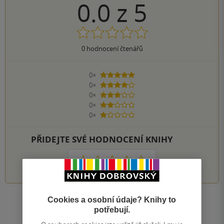
0.0
z
5
0
hodnocení čtenářů
0×
5 hvězdiček
0×
4 hvězdičky
0×
3 hvězdičky
0×
2 hvězdičky
0×
1 hvezdička
PŘIDEJTE SVÉ HODNOCENÍ KNIHY
1
2
3
4
5
Cookies a osobní údaje? Knihy to
Zobrazit všechna hodnocení
potřebují.