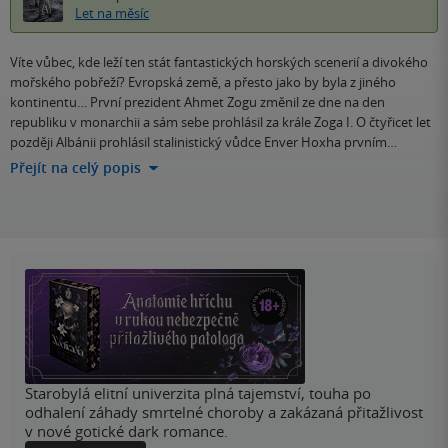
Let na měsíc
Víte vůbec, kde leží ten stát fantastických horských scenerií a divokého
mořského pobřeží? Evropská země, a přesto jako by byla z jiného
kontinentu… První prezident Ahmet Zogu změnil ze dne na den
republiku v monarchii a sám sebe prohlásil za krále Zoga I. O čtyřicet let
později Albánii prohlásil stalinistický vůdce Enver Hoxha prvním…
Přejít na celý popis
Starobylá elitní univerzita plná tajemství, touha po
odhalení záhady smrtelné choroby a zakázaná přitažlivost
v nové gotické dark romance.