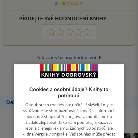
0×
1 hvezdička
PŘIDEJTE SVÉ HODNOCENÍ KNIHY
1
2
3
4
5
Zobrazit všechna hodnocení
Přidat hodnocení
Cookies a osobní údaje? Knihy to
potřebují.
Další knihy autora
O souborech cookies jste určitě již slyšeli. I my je
využíváme ke shromažďování a analýze informací,
aby náš e-shop dobře fungoval a mohli jsme ho
nadále zlepšovat. Také nám pomáhají ukazovat
lepší a cílenější reklamu. Žádných 50 odstínů, ale
klidně Vergilia v originále. Váš souhlas může předat