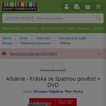
Vyhledávání
Bestsellery
Učebnice
Školní potřeby
Dark romance
Zachra
Nacházíte
Domů
Knihy
Cestování
Cestujeme po světě
»
»
»
»
se
Evropa
Balkánský poloostrov
Albánie
»
»
zde:
Zásilkovna zdarma celý týden!
Za
0.0
z
5
0 hodnocení čtenářů
hvězdiček
Albánie - Kráska se špatnou pověstí +
DVD
Autor
Miroslav Náplava
,
Petr Horký
Nedostupné