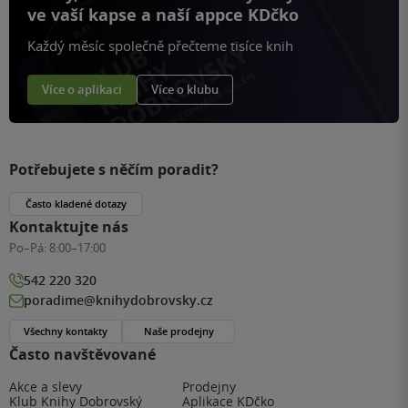
ve vaší kapse a naší appce KDčko
Každý měsíc společně přečteme tisíce knih
Více o aplikaci
Více o klubu
Potřebujete s něčím poradit?
Často kladené dotazy
Kontaktujte nás
Po–Pá:
8:00–17:00
542 220 320
poradime@knihydobrovsky.cz
Všechny kontakty
Naše prodejny
Často navštěvované
Akce a slevy
Prodejny
Klub Knihy Dobrovský
Aplikace KDčko