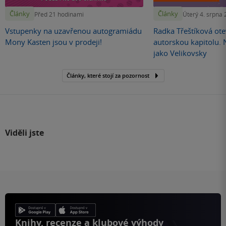
Články
Články
Před 21 hodinami
Úterý 4. srpna
Vstupenky na uzavřenou autogramiádu
Radka Třeštíková otev
Mony Kasten jsou v prodeji!
autorskou kapitolu.
jako Velikovsky
Články, které stojí za pozornost
Viděli jste
Knihy, recenze a klubové výhody