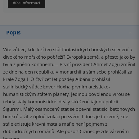
Více informací
Popis
Víte vůbec, kde leží ten stát fantastických horských scenerií a
divokého mořského pobřeží? Evropská země, a přesto jako by
byla z jiného kontinentu… První prezident Ahmet Zogu změnil
ze dne na den republiku v monarchii a sám sebe prohlásil za
krále Zoga I. O čtyřicet let později Albánii prohlásil
stalinistický vůdce Enver Hoxha prvním ateisticko-
humanistickým státem planety. Jedinou povolenou vírou se
tehdy staly komunistické ideály střežené tajnou policií
Sigurimi. Malý osamocený stát se opevnil statisíci betonových
bunkrů a žil v úplné izolaci po svém. I dnes je to země, kde
stále existuje krevní msta a mafie není pojmem z
dobrodružných románů. Ale pozor! Cizinec je zde váženým
hostem.