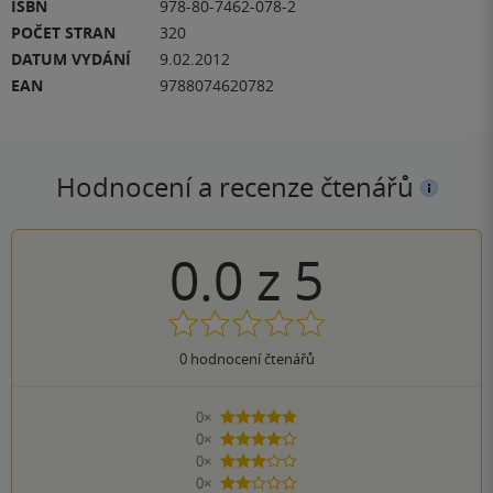
ISBN
978-80-7462-078-2
POČET STRAN
320
DATUM VYDÁNÍ
9.02.2012
EAN
9788074620782
Hodnocení a recenze čtenářů
0.0
z
5
0
hodnocení čtenářů
0×
5 hvězdiček
0×
4 hvězdičky
0×
3 hvězdičky
0×
2 hvězdičky