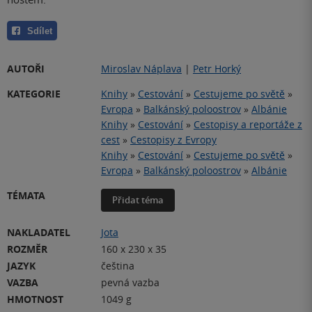
Sdílet
AUTOŘI
Miroslav Náplava
|
Petr Horký
KATEGORIE
Knihy
»
Cestování
»
Cestujeme po světě
»
Evropa
»
Balkánský poloostrov
»
Albánie
Knihy
»
Cestování
»
Cestopisy a reportáže z
cest
»
Cestopisy z Evropy
Knihy
»
Cestování
»
Cestujeme po světě
»
Evropa
»
Balkánský poloostrov
»
Albánie
TÉMATA
Přidat téma
NAKLADATEL
Jota
ROZMĚR
160 x 230 x 35
JAZYK
čeština
VAZBA
pevná vazba
HMOTNOST
1049 g