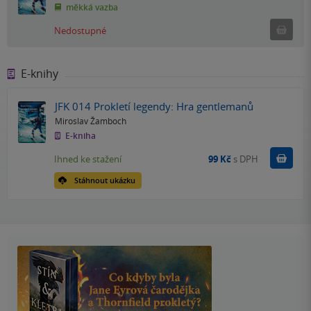
měkká vazba
Ned
Nedostupné
E-knihy
JFK 014 Prokletí legendy: Hra gentlemanů
Miroslav Žamboch
E-kniha
Koupit
Ihned ke stažení
99 Kč
s DPH
Stáhnout ukázku