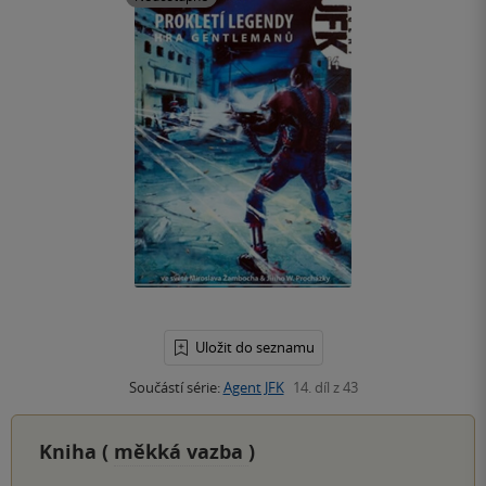
Uložit do seznamu
Součástí série:
Agent JFK
14. díl z 43
Kniha (
měkká vazba
)