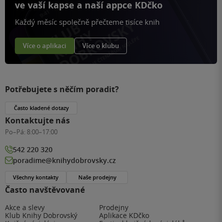
ve vaší kapse a naší appce KDčko
Každý měsíc společně přečteme tisíce knih
Více o aplikaci
Více o klubu
Potřebujete s něčím poradit?
Často kladené dotazy
Kontaktujte nás
Po–Pá:
8:00–17:00
542 220 320
poradime@knihydobrovsky.cz
Všechny kontakty
Naše prodejny
Často navštěvované
Akce a slevy
Prodejny
Klub Knihy Dobrovský
Aplikace KDčko