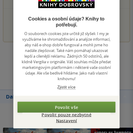
0×
1 hvezdička
PŘIDEJTE SVÉ HODNOCENÍ KNIHY
Cookies a osobní údaje? Knihy to
potřebují.
1
2
3
4
5
O souborech cookies jste určitě již slyšeli. I my je
využíváme ke shromažďování a analýze informací,
aby náš e-shop dobře fungoval a mohli jsme ho
nadále zlepšovat. Také nám pomáhají ukazovat
Zobrazit všechna hodnocení
lepší a cílenější reklamu. Žádných 50 odstínů, ale
klidně Vergilia v originále. Váš souhlas může předat
marketingovým platformám i některé vaše osobní
Přidat hodnocení
údaje. Ale vše bedlivě hlídáme. Jako naši vlastní
knihovnu!
Zjistit více
Další knihy autora
Povolit vše
Povolit pouze nezbytné
Nastavení