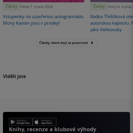
Články
Články
Pátek 7. srpna 2026
Úterý 4. srpna
Vstupenky na uzavřenou autogramiádu
Radka Třeštíková otev
Mony Kasten jsou v prodeji!
autorskou kapitolu.
jako Velikovsky
Články, které stojí za pozornost
Viděli jste
Knihy, recenze a klubové výhody