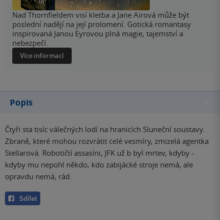
Nad Thornfieldem visí kletba a Jane Airová může být
poslední nadějí na její prolomení. Gotická romantasy
inspirovaná Janou Eyrovou plná magie, tajemství a
nebezpečí.
Více informací
Popis
Čtyři sta tisíc válečných lodí na hranicích Sluneční soustavy.
Zbraně, které mohou rozvrátit celé vesmíry, zmizelá agentka
Stellarová. Robotičtí assasíni, JFK už b byl mrtev, kdyby -
kdyby mu nepohl někdo, kdo zabijácké stroje nemá, ale
opravdu nemá, rád.
Sdílet