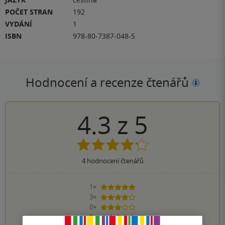
POČET STRAN
192
VYDÁNÍ
1
ISBN
978-80-7387-048-5
Hodnocení a recenze čtenářů
4.3
z
5
4
hodnocení čtenářů
1×
5 hvězdiček
3×
4 hvězdičky
0×
3 hvězdičky
0×
2 hvězdičky