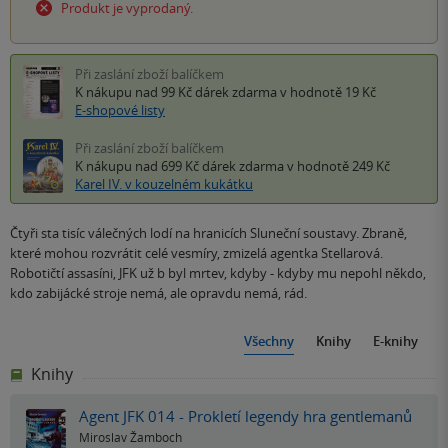
Produkt je vyprodaný.
Při zaslání zboží balíčkem
K nákupu nad 99 Kč
dárek zdarma
v hodnotě 19 Kč
E-shopové listy
Při zaslání zboží balíčkem
K nákupu nad 699 Kč
dárek zdarma
v hodnotě 249 Kč
Karel IV. v kouzelném kukátku
Čtyři sta tisíc válečných lodí na hranicích Sluneční soustavy. Zbraně,
které mohou rozvrátit celé vesmíry, zmizelá agentka Stellarová.
Robotičtí assasíni, JFK už b byl mrtev, kdyby - kdyby mu nepohl někdo,
kdo zabijácké stroje nemá, ale opravdu nemá, rád.
Všechny
Knihy
E-knihy
Knihy
Agent JFK 014 - Prokletí legendy hra gentlemanů
Miroslav Žamboch