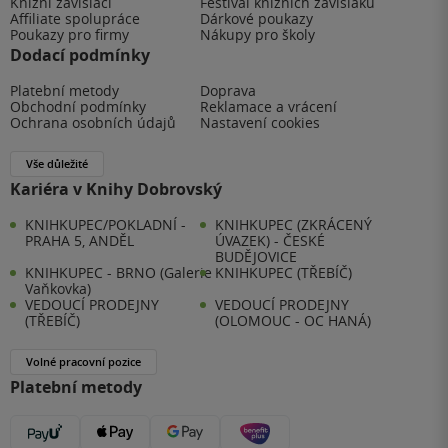
Knižní závisláci
Festival knižních závisláků
Affiliate spolupráce
Dárkové poukazy
Poukazy pro firmy
Nákupy pro školy
Dodací podmínky
Platební metody
Doprava
Obchodní podmínky
Reklamace a vrácení
Ochrana osobních údajů
Nastavení cookies
Vše důležité
Kariéra v Knihy Dobrovský
KNIHKUPEC/POKLADNÍ -
KNIHKUPEC (ZKRÁCENÝ
PRAHA 5, ANDĚL
ÚVAZEK) - ČESKÉ
BUDĚJOVICE
KNIHKUPEC - BRNO (Galerie
KNIHKUPEC (TŘEBÍČ)
Vaňkovka)
VEDOUCÍ PRODEJNY
VEDOUCÍ PRODEJNY
(TŘEBÍČ)
(OLOMOUC - OC HANÁ)
Volné pracovní pozice
Platební metody