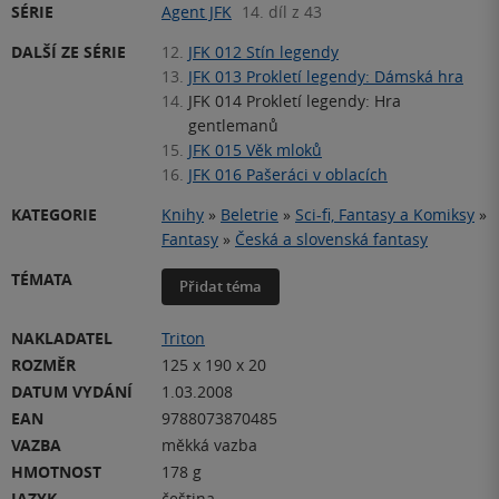
SÉRIE
Agent JFK
14. díl z 43
DALŠÍ ZE SÉRIE
12.
JFK 012 Stín legendy
13.
JFK 013 Prokletí legendy: Dámská hra
14.
JFK 014 Prokletí legendy: Hra
gentlemanů
15.
JFK 015 Věk mloků
16.
JFK 016 Pašeráci v oblacích
KATEGORIE
Knihy
»
Beletrie
»
Sci-fi, Fantasy a Komiksy
»
Fantasy
»
Česká a slovenská fantasy
TÉMATA
Přidat téma
NAKLADATEL
Triton
ROZMĚR
125 x 190 x 20
DATUM VYDÁNÍ
1.03.2008
EAN
9788073870485
VAZBA
měkká vazba
HMOTNOST
178 g
JAZYK
čeština