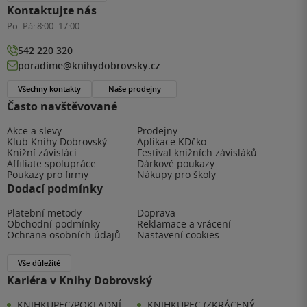
Kontaktujte nás
Po–Pá:
8:00–17:00
542 220 320
poradime@knihydobrovsky.cz
Všechny kontakty
Naše prodejny
Často navštěvované
Akce a slevy
Prodejny
Klub Knihy Dobrovský
Aplikace KDčko
Knižní závisláci
Festival knižních závisláků
Affiliate spolupráce
Dárkové poukazy
Poukazy pro firmy
Nákupy pro školy
Dodací podmínky
Platební metody
Doprava
Obchodní podmínky
Reklamace a vrácení
Ochrana osobních údajů
Nastavení cookies
Vše důležité
Kariéra v Knihy Dobrovský
KNIHKUPEC/POKLADNÍ -
KNIHKUPEC (ZKRÁCENÝ