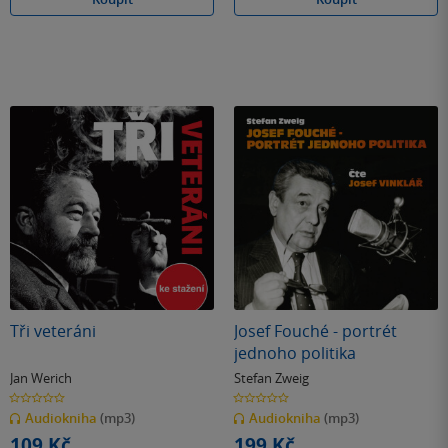
Tři veteráni
Josef Fouché - portrét
jednoho politika
Jan Werich
Stefan Zweig
0.0
0.0
z
z
Audiokniha
(mp3)
Audiokniha
(mp3)
5
5
hvězdiček
hvězdiček
109 Kč
199 Kč