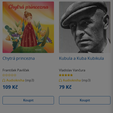
Chytrá princezna
Kubula a Kuba Kubikula
František Pavlíček
Vladislav Vančura
0.0
4.8
z
z
Audiokniha
(mp3)
Audiokniha
(mp3)
5
5
hvězdiček
hvězdiček
109 Kč
79 Kč
Koupit
Koupit