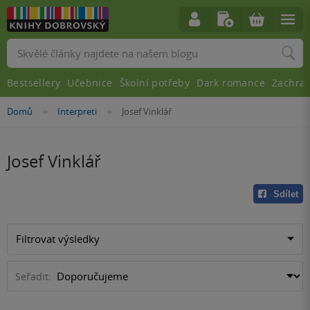
Vyhledávání
Bestsellery
Učebnice
Školní potřeby
Dark romance
Zachra
Nacházíte
Domů
Interpreti
Josef Vinklář
»
»
se
zde:
Josef Vinklář
Sdílet
Filtrovat výsledky
Seřadit: