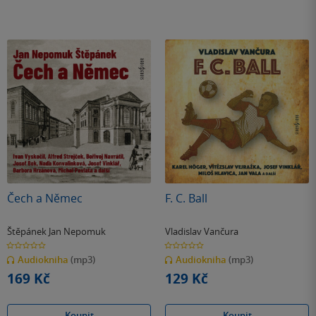
Čech a Němec
F. C. Ball
Štěpánek Jan Nepomuk
Vladislav Vančura
0.0
0.0
z
z
Audiokniha
(mp3)
Audiokniha
(mp3)
5
5
hvězdiček
hvězdiček
169 Kč
129 Kč
Koupit
Koupit