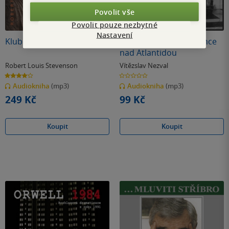
Povolit vše
Povolit pouze nezbytné
Nastavení
Klub sebevrahů
Dnes ještě zapadá slunce
nad Atlantidou
Robert Louis Stevenson
Vítězslav Nezval
4.0
0.0
z
z
Audiokniha
(mp3)
Audiokniha
(mp3)
5
5
hvězdiček
hvězdiček
249 Kč
99 Kč
Koupit
Koupit