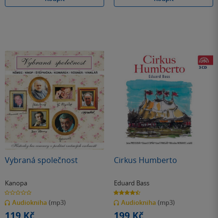
Vybraná společnost
Cirkus Humberto
Kanopa
Eduard Bass
0.0
4.4
z
z
Audiokniha
(mp3)
Audiokniha
(mp3)
5
5
hvězdiček
hvězdiček
119 Kč
199 Kč