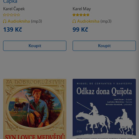
Čapka
Karel Čapek
Karel May
0.0
4.7
z
z
Audiokniha
(mp3)
Audiokniha
(mp3)
5
5
hvězdiček
hvězdiček
139 Kč
99 Kč
Koupit
Koupit