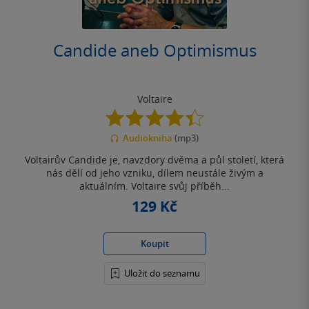
Candide aneb Optimismus
Voltaire
4.4
z
Audiokniha
(mp3)
5
hvězdiček
Voltairův Candide je, navzdory dvěma a půl století, která
nás dělí od jeho vzniku, dílem neustále živým a
aktuálním. Voltaire svůj příběh...
129 Kč
Koupit
Uložit do seznamu