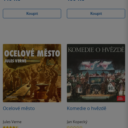
Koupit
Koupit
Ocelové město
Komedie o hvězdě
Jules Verne
Jan Kopecký
4.4
0.0