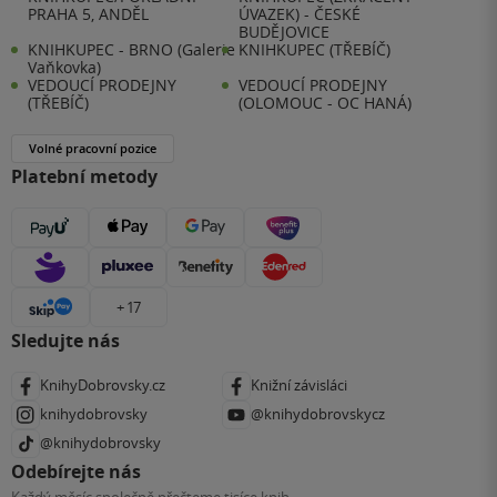
PRAHA 5, ANDĚL
ÚVAZEK) - ČESKÉ
BUDĚJOVICE
KNIHKUPEC - BRNO (Galerie
KNIHKUPEC (TŘEBÍČ)
Vaňkovka)
VEDOUCÍ PRODEJNY
VEDOUCÍ PRODEJNY
(TŘEBÍČ)
(OLOMOUC - OC HANÁ)
Volné pracovní pozice
Platební metody
+ 17
Sledujte nás
KnihyDobrovsky.cz
Knižní závisláci
knihydobrovsky
@knihydobrovskycz
@knihydobrovsky
Odebírejte nás
Každý měsíc společně přečteme tisíce knih