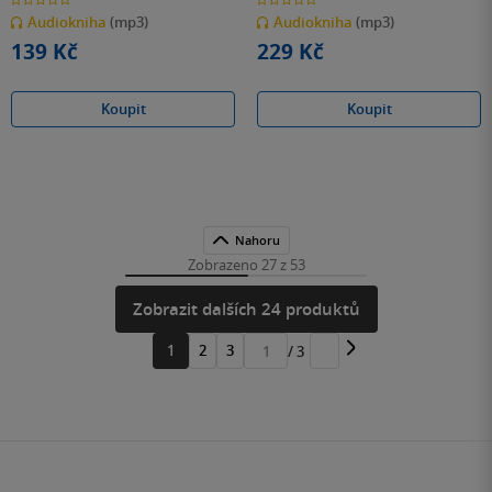
z
z
Audiokniha
(mp3)
Audiokniha
(mp3)
5
5
hvězdiček
hvězdiček
139 Kč
229 Kč
Koupit
Koupit
Nahoru
Zobrazeno 27 z 53
Zobrazit dalších 24 produktů
1
2
3
/ 3
Přejít
na
stránku