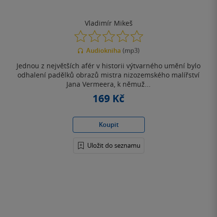
Vladimír Mikeš
0.0
z
Audiokniha
(mp3)
5
hvězdiček
Jednou z největších afér v historii výtvarného umění bylo
odhalení padělků obrazů mistra nizozemského malířství
Jana Vermeera, k němuž...
169 Kč
Koupit
Uložit do seznamu