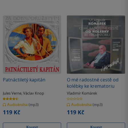
Patnáctiletý kapitán
O mé radostné cestě od
kolébky ke krematoriu
Jules Verne
,
Václav Knop
Vladimír Komárek
4.4
0.0
z
z
Audiokniha
(mp3)
Audiokniha
(mp3)
5
5
hvězdiček
hvězdiček
119 Kč
119 Kč
Koupit
Koupit