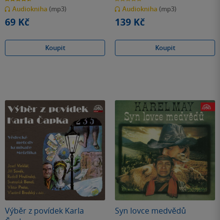
z
z
Audiokniha
(mp3)
Audiokniha
(mp3)
5
5
hvězdiček
hvězdiček
69 Kč
139 Kč
Koupit
Koupit
Výběr z povídek Karla
Syn lovce medvědů