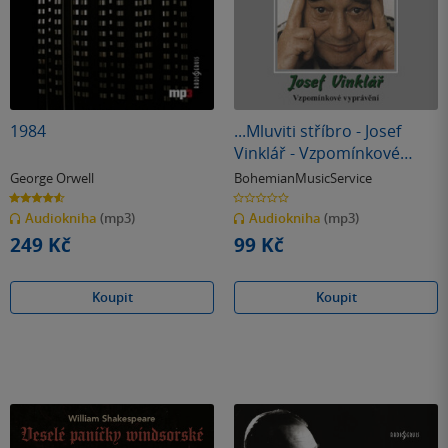
1984
...Mluviti stříbro - Josef
Vinklář - Vzpomínkové
vyprávění
George Orwell
BohemianMusicService
4.6
0.0
z
z
Audiokniha
(mp3)
Audiokniha
(mp3)
5
5
hvězdiček
hvězdiček
249 Kč
99 Kč
Koupit
Koupit