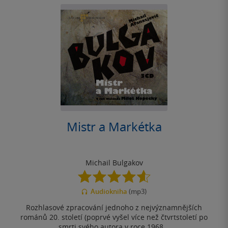
Mistr a Markétka
Michail Bulgakov
4.6
z
Audiokniha
(mp3)
5
hvězdiček
Rozhlasové zpracování jednoho z nejvýznamnějších
románů 20. století (poprvé vyšel více než čtvrtstoletí po
smrti svého autora v roce 1968...