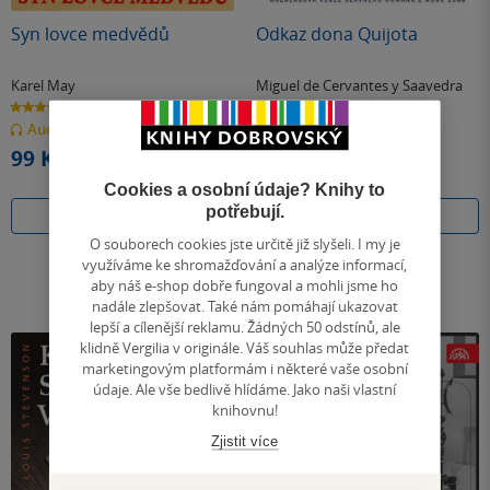
Syn lovce medvědů
Odkaz dona Quijota
Karel May
Miguel de Cervantes y Saavedra
4.7
4.1
z
z
Audiokniha
(mp3)
Audiokniha
(mp3)
5
5
hvězdiček
hvězdiček
99 Kč
199 Kč
Cookies a osobní údaje? Knihy to
potřebují.
Koupit
Koupit
O souborech cookies jste určitě již slyšeli. I my je
využíváme ke shromažďování a analýze informací,
aby náš e-shop dobře fungoval a mohli jsme ho
nadále zlepšovat. Také nám pomáhají ukazovat
lepší a cílenější reklamu. Žádných 50 odstínů, ale
klidně Vergilia v originále. Váš souhlas může předat
marketingovým platformám i některé vaše osobní
údaje. Ale vše bedlivě hlídáme. Jako naši vlastní
knihovnu!
Zjistit více