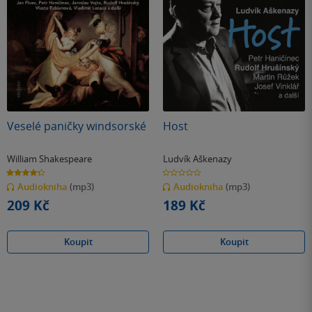
Veselé paničky windsorské
Host
William Shakespeare
Ludvík Aškenazy
4.3
0.0
z
z
Audiokniha
(mp3)
Audiokniha
(mp3)
5
5
hvězdiček
hvězdiček
209 Kč
189 Kč
Koupit
Koupit