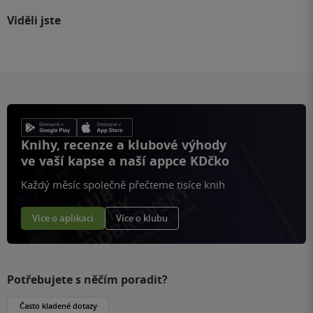
Viděli jste
Knihy, recenze a klubové výhody
ve vaší kapse a naší appce KDčko
Každý měsíc společně přečteme tisíce knih
Více o aplikaci
Více o klubu
Potřebujete s něčím poradit?
Často kladené dotazy