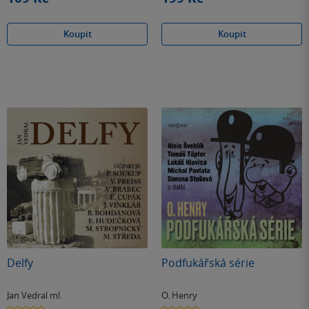
Koupit
Koupit
Delfy
Podfukářská série
Jan Vedral ml.
O. Henry
0.0
0.0