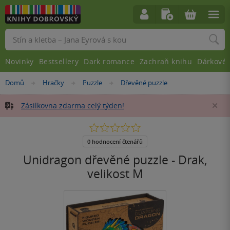
Vyhledávání
Novinky
Bestsellery
Dark romance
Zachraň knihu
Dárkové 
Nacházíte
Domů
Hračky
Puzzle
Dřevěné puzzle
»
»
»
se
zde:
Zásilkovna zdarma celý týden!
Za
0.0
z
5
0 hodnocení čtenářů
hvězdiček
Unidragon dřevěné puzzle - Drak,
velikost M