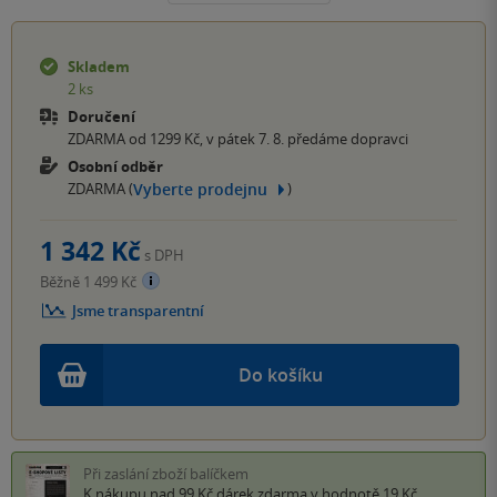
Skladem
2 ks
Doručení
ZDARMA od 1299 Kč, v pátek 7. 8. předáme dopravci
Osobní odběr
Vyberte prodejnu
ZDARMA (
)
1 342 Kč
s DPH
Běžně 1 499 Kč
Jsme transparentní
Do košíku
Při zaslání zboží balíčkem
K nákupu nad 99 Kč
dárek zdarma
v hodnotě 19 Kč