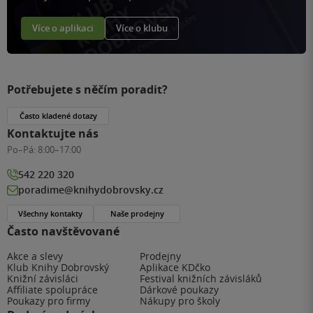
Více o aplikaci
Více o klubu
Potřebujete s něčím poradit?
Často kladené dotazy
Kontaktujte nás
Po–Pá:
8:00–17:00
542 220 320
poradime@knihydobrovsky.cz
Všechny kontakty
Naše prodejny
Často navštěvované
Akce a slevy
Prodejny
Klub Knihy Dobrovský
Aplikace KDčko
Knižní závisláci
Festival knižních závisláků
Affiliate spolupráce
Dárkové poukazy
Poukazy pro firmy
Nákupy pro školy