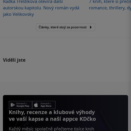
Radka Třeštíková otevírá další
7 knih, které si přečí
autorskou kapitolu. Nový román vydá
romance, thrillery, d
jako Velikovsky
Články, které stojí za pozornost
Viděli jste
Knihy, recenze a klubové výhody
ve vaší kapse a naší appce KDčko
Každý měsíc společně přečteme tisíce knih