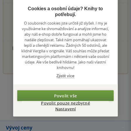
Cookies a osobní údaje? Knihy to
0×
5 hvězdiček
potřebují.
0×
4 hvězdičky
0×
O souborech cookies jste určitě již slyšeli. I my je
3 hvězdičky
0×
využíváme ke shromažďování a analýze informací,
2 hvězdičky
0×
aby náš e-shop dobře fungoval a mohli jsme ho
1 hvezdička
nadále zlepšovat. Také nám pomáhají ukazovat
lepší a cílenější reklamu. Žádných 50 odstínů, ale
PŘIDEJTE SVÉ HODNOCENÍ PRODUKTU
klidně Vergilia v originále. Váš souhlas může předat
marketingovým platformám i některé vaše osobní
1
2
3
4
5
údaje. Ale vše bedlivě hlídáme. Jako naši vlastní
knihovnu!
Zjistit více
Zobrazit všechna hodnocení
Povolit vše
Přidat hodnocení
Povolit pouze nezbytné
Nastavení
Vývoj ceny