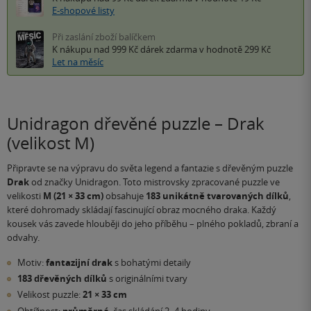
E-shopové listy
Při zaslání zboží balíčkem
K nákupu nad 999 Kč
dárek zdarma
v hodnotě 299 Kč
Let na měsíc
Unidragon dřevěné puzzle – Drak
(velikost M)
Připravte se na výpravu do světa legend a fantazie s dřevěným puzzle
Drak
od značky Unidragon. Toto mistrovsky zpracované puzzle ve
velikosti
M (21 × 33 cm)
obsahuje
183 unikátně tvarovaných dílků
,
které dohromady skládají fascinující obraz mocného draka. Každý
kousek vás zavede hlouběji do jeho příběhu – plného pokladů, zbraní a
odvahy.
Motiv:
fantazijní drak
s bohatými detaily
183 dřevěných dílků
s originálními tvary
Velikost puzzle:
21 × 33 cm
Obtížnost:
průměrná
, čas skládání 2–4 hodiny