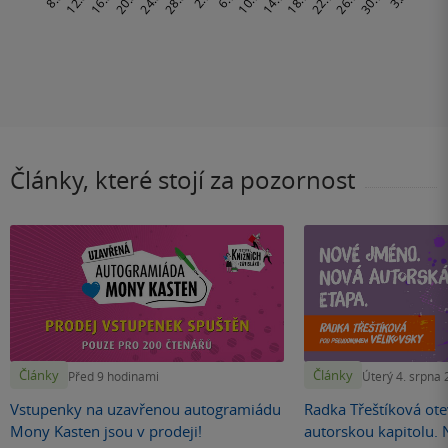
Články, které stojí za pozornost
Články
Články
Před 9 hodinami
Úterý 4. srpna
Vstupenky na uzavřenou autogramiádu
Radka Třeštíková otev
Mony Kasten jsou v prodeji!
autorskou kapitolu.