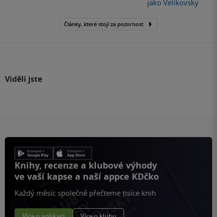
jako Velikovsky
Články, které stojí za pozornost
Viděli jste
Knihy, recenze a klubové výhody
ve vaší kapse a naší appce KDčko
Každý měsíc společně přečteme tisíce knih
Více o aplikaci
Více o klubu