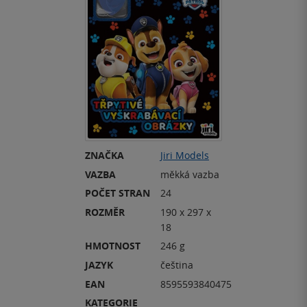
ZNAČKA
Jiri Models
VAZBA
měkká vazba
POČET STRAN
24
ROZMĚR
190 x 297 x
18
HMOTNOST
246 g
JAZYK
čeština
EAN
8595593840475
KATEGORIE