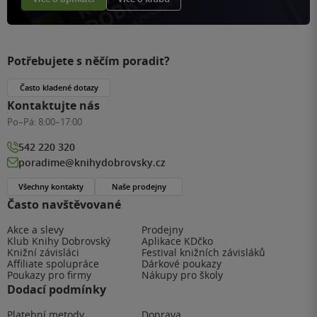
Potřebujete s něčím poradit?
Často kladené dotazy
Kontaktujte nás
Po–Pá:
8:00–17:00
542 220 320
poradime@knihydobrovsky.cz
Všechny kontakty
Naše prodejny
Často navštěvované
Akce a slevy
Prodejny
Klub Knihy Dobrovský
Aplikace KDčko
Knižní závisláci
Festival knižních závisláků
Affiliate spolupráce
Dárkové poukazy
Poukazy pro firmy
Nákupy pro školy
Dodací podmínky
Platební metody
Doprava