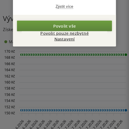
Zjistit více
Vývoj ceny
Povolit vše
Získejte přehled o vývoji ceny za posledních 60 dní.
Povolit pouze nezbytné
Nastavení
151 Kč
Maloobchodní cena
Minimální prodejní cena: