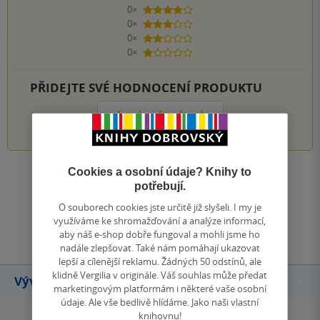
0×
4 hvězdičky
0×
3 hvězdičky
0×
2 hvězdičky
0×
1 hvezdička
PŘIDEJTE SVÉ HODNOCENÍ PRODUKTU
1
2
3
4
5
Cookies a osobní údaje? Knihy to
Zobrazit všechna hodnocení
potřebují.
O souborech cookies jste určitě již slyšeli. I my je
Přidat hodnocení
využíváme ke shromažďování a analýze informací,
aby náš e-shop dobře fungoval a mohli jsme ho
nadále zlepšovat. Také nám pomáhají ukazovat
lepší a cílenější reklamu. Žádných 50 odstínů, ale
klidně Vergilia v originále. Váš souhlas může předat
Vývoj ceny
marketingovým platformám i některé vaše osobní
údaje. Ale vše bedlivě hlídáme. Jako naši vlastní
knihovnu!