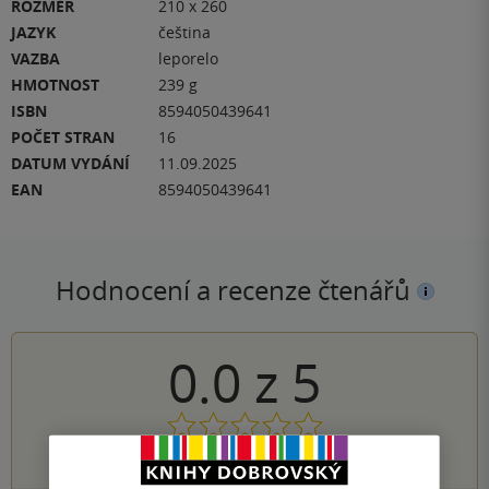
ROZMĚR
210 x 260
JAZYK
čeština
VAZBA
leporelo
HMOTNOST
239 g
ISBN
8594050439641
POČET STRAN
16
DATUM VYDÁNÍ
11.09.2025
EAN
8594050439641
Hodnocení a recenze čtenářů
0.0
z
5
0
hodnocení čtenářů