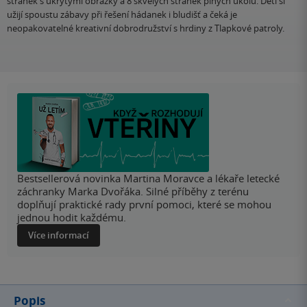
stránek s ukrytými obrázky a 8 skvělých stránek plných úkolů. Děti si
užijí spoustu zábavy při řešení hádanek i bludišť a čeká je
neopakovatelné kreativní dobrodružství s hrdiny z Tlapkové patroly.
Bestsellerová novinka Martina Moravce a lékaře letecké
záchranky Marka Dvořáka. Silné příběhy z terénu
doplňují praktické rady první pomoci, které se mohou
jednou hodit každému.
Více informací
Popis