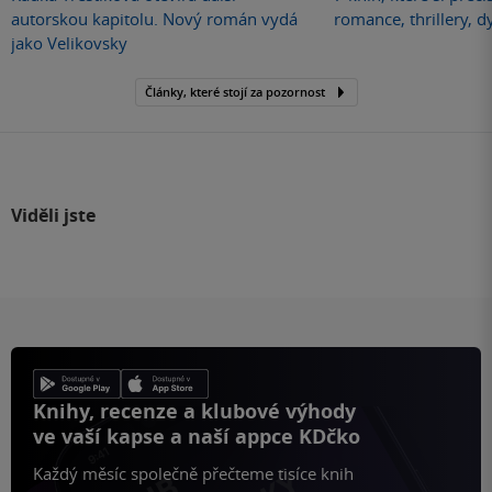
autorskou kapitolu. Nový román vydá
romance, thrillery, d
jako Velikovsky
Články, které stojí za pozornost
Viděli jste
Knihy, recenze a klubové výhody
ve vaší kapse a naší appce KDčko
Každý měsíc společně přečteme tisíce knih