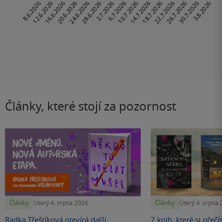
Články, které stojí za pozornost
Články
Články
Úterý 4. srpna 2026
Úterý 4. srpna
Radka Třeštíková otevírá další
7 knih, které si přečí