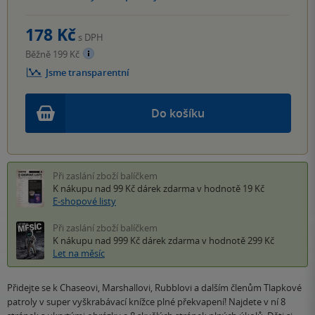
178 Kč
s DPH
Běžně 199 Kč
Jsme transparentní
Do košíku
Při zaslání zboží balíčkem
K nákupu nad 99 Kč
dárek zdarma
v hodnotě 19 Kč
E-shopové listy
Při zaslání zboží balíčkem
K nákupu nad 999 Kč
dárek zdarma
v hodnotě 299 Kč
Let na měsíc
Přidejte se k Chaseovi, Marshallovi, Rubblovi a dalším členům Tlapkové
patroly v super vyškrabávací knížce plné překvapení! Najdete v ní 8