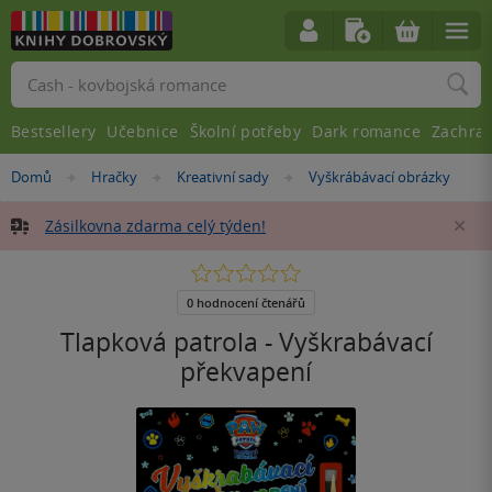
Vyhledávání
Bestsellery
Učebnice
Školní potřeby
Dark romance
Zachra
Nacházíte
Domů
Hračky
Kreativní sady
Vyškrábávací obrázky
»
»
»
se
zde:
Zásilkovna zdarma celý týden!
Za
0.0
z
5
0 hodnocení čtenářů
hvězdiček
Tlapková patrola - Vyškrabávací
překvapení