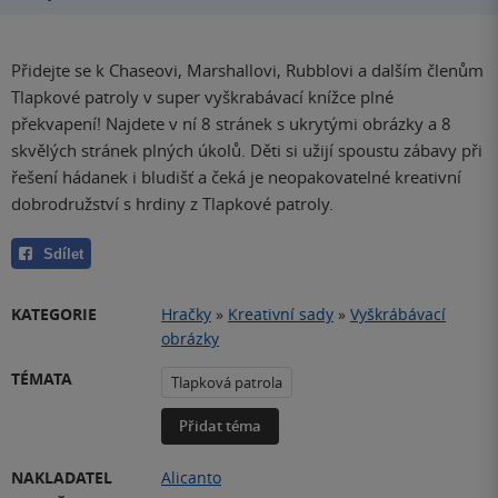
Přidejte se k Chaseovi, Marshallovi, Rubblovi a dalším členům
Tlapkové patroly v super vyškrabávací knížce plné
překvapení! Najdete v ní 8 stránek s ukrytými obrázky a 8
skvělých stránek plných úkolů. Děti si užijí spoustu zábavy při
řešení hádanek i bludišť a čeká je neopakovatelné kreativní
dobrodružství s hrdiny z Tlapkové patroly.
Sdílet
KATEGORIE
Hračky
»
Kreativní sady
»
Vyškrábávací
obrázky
TÉMATA
Tlapková patrola
Přidat téma
NAKLADATEL
Alicanto