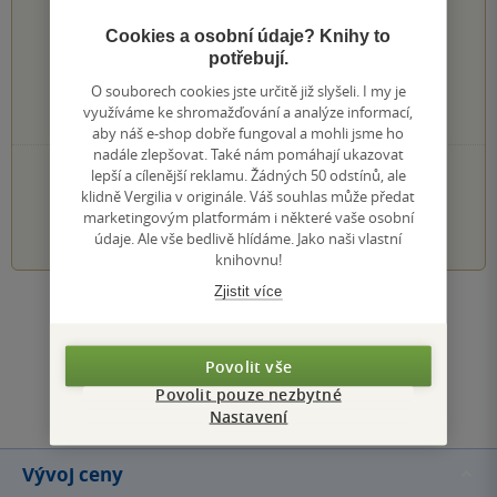
0×
5 hvězdiček
Cookies a osobní údaje? Knihy to
0×
4 hvězdičky
potřebují.
0×
3 hvězdičky
O souborech cookies jste určitě již slyšeli. I my je
0×
2 hvězdičky
využíváme ke shromažďování a analýze informací,
0×
1 hvezdička
aby náš e-shop dobře fungoval a mohli jsme ho
nadále zlepšovat. Také nám pomáhají ukazovat
PŘIDEJTE SVÉ HODNOCENÍ KNIHY
lepší a cílenější reklamu. Žádných 50 odstínů, ale
klidně Vergilia v originále. Váš souhlas může předat
marketingovým platformám i některé vaše osobní
1
2
3
4
5
údaje. Ale vše bedlivě hlídáme. Jako naši vlastní
knihovnu!
Zjistit více
Zobrazit všechna hodnocení
Povolit vše
Přidat hodnocení
Povolit pouze nezbytné
Nastavení
Vývoj ceny