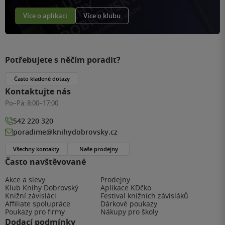
Více o aplikaci
Více o klubu
Potřebujete s něčím poradit?
Často kladené dotazy
Kontaktujte nás
Po–Pá:
8:00–17:00
542 220 320
poradime@knihydobrovsky.cz
Všechny kontakty
Naše prodejny
Často navštěvované
Akce a slevy
Prodejny
Klub Knihy Dobrovský
Aplikace KDčko
Knižní závisláci
Festival knižních závisláků
Affiliate spolupráce
Dárkové poukazy
Poukazy pro firmy
Nákupy pro školy
Dodací podmínky