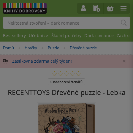
Vyhledávání
Bestsellery
Učebnice
Školní potřeby
Dark romance
Zachra
Nacházíte
Domů
Hračky
Puzzle
Dřevěné puzzle
»
»
»
se
zde:
Zásilkovna zdarma celý týden!
Za
0.0
z
5
0 hodnocení čtenářů
hvězdiček
RECENTTOYS Dřevěné puzzle - Lebka