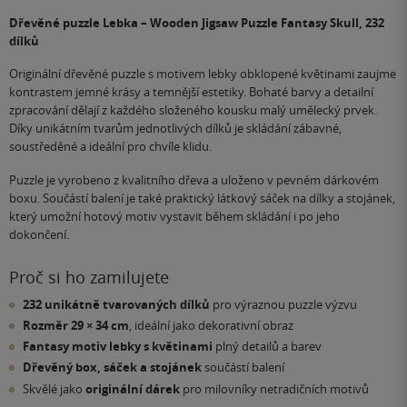
Dřevěné puzzle Lebka – Wooden Jigsaw Puzzle Fantasy Skull, 232
dílků
Originální dřevěné puzzle s motivem lebky obklopené květinami zaujme
kontrastem jemné krásy a temnější estetiky. Bohaté barvy a detailní
zpracování dělají z každého složeného kousku malý umělecký prvek.
Díky unikátním tvarům jednotlivých dílků je skládání zábavné,
soustředěné a ideální pro chvíle klidu.
Puzzle je vyrobeno z kvalitního dřeva a uloženo v pevném dárkovém
boxu. Součástí balení je také praktický látkový sáček na dílky a stojánek,
který umožní hotový motiv vystavit během skládání i po jeho
dokončení.
Proč si ho zamilujete
232 unikátně tvarovaných dílků
pro výraznou puzzle výzvu
Rozměr 29 × 34 cm
, ideální jako dekorativní obraz
Fantasy motiv lebky s květinami
plný detailů a barev
Dřevěný box, sáček a stojánek
součástí balení
Skvělé jako
originální dárek
pro milovníky netradičních motivů