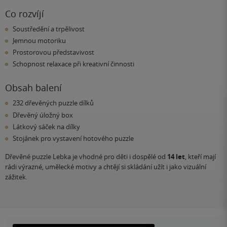
Co rozvíjí
Soustředění a trpělivost
Jemnou motoriku
Prostorovou představivost
Schopnost relaxace při kreativní činnosti
Obsah balení
232 dřevěných puzzle dílků
Dřevěný úložný box
Látkový sáček na dílky
Stojánek pro vystavení hotového puzzle
Dřevěné puzzle Lebka je vhodné pro děti i dospělé od
14 let
, kteří mají
rádi výrazné, umělecké motivy a chtějí si skládání užít i jako vizuální
zážitek.