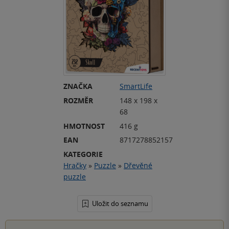
ZNAČKA
SmartLife
ROZMĚR
148 x 198 x
68
HMOTNOST
416 g
EAN
8717278852157
KATEGORIE
Hračky
»
Puzzle
»
Dřevěné
puzzle
Uložit do seznamu