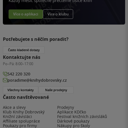
Každý měsíc společně přečteme tisíce knih
Více o aplikaci
Více o klubu
Potřebujete s něčím poradit?
Často kladené dotazy
Kontaktujte nás
Po–Pá:
8:00–17:00
542 220 320
poradime@knihydobrovsky.cz
Všechny kontakty
Naše prodejny
Často navštěvované
Akce a slevy
Prodejny
Klub Knihy Dobrovský
Aplikace KDčko
Knižní závisláci
Festival knižních závisláků
Affiliate spolupráce
Dárkové poukazy
Poukazy pro firmy
Nákupy pro školy