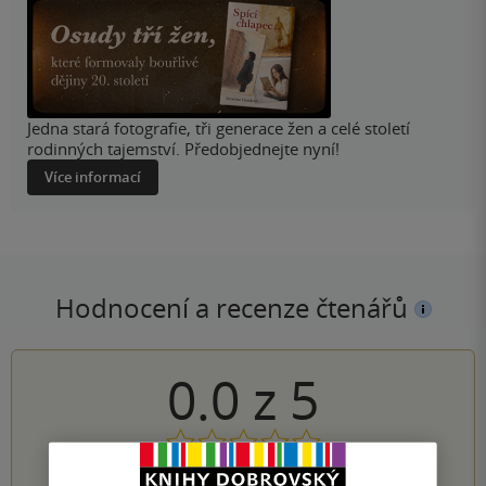
Jedna stará fotografie, tři generace žen a celé století
rodinných tajemství. Předobjednejte nyní!
Více informací
Hodnocení a recenze čtenářů
0.0
z
5
0
hodnocení čtenářů