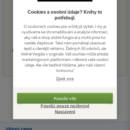
Cookies a osobní údaje? Knihy to
0×
5 hvězdiček
potřebují.
0×
4 hvězdičky
0×
3 hvězdičky
O souborech cookies jste určitě již slyšeli. I my je
0×
2 hvězdičky
využíváme ke shromažďování a analýze informací,
0×
1 hvezdička
aby náš e-shop dobře fungoval a mohli jsme ho
nadále zlepšovat. Také nám pomáhají ukazovat
lepší a cílenější reklamu. Žádných 50 odstínů, ale
PŘIDEJTE SVÉ HODNOCENÍ PRODUKTU
klidně Vergilia v originále. Váš souhlas může předat
marketingovým platformám i některé vaše osobní
1
2
3
4
5
údaje. Ale vše bedlivě hlídáme. Jako naši vlastní
knihovnu!
Zjistit více
Zobrazit všechna hodnocení
Povolit vše
Přidat hodnocení
Povolit pouze nezbytné
Nastavení
Vývoj ceny