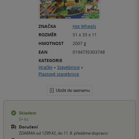
ZNAČKA
Hot Wheels
ROZMĚR
51 x 33 x 11
HMOTNOST
2007 g
EAN
0194735303748
KATEGORIE
Hračky
»
Stavebnice
»
Plastové stavebnice
Uložit do seznamu
Skladem
5+ ks
Doručení
ZDARMA od 1299 Kč, do 11. 8. předáme dopravci