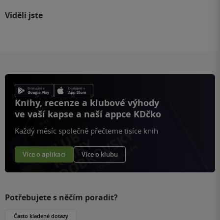
Viděli jste
Knihy, recenze a klubové výhody
ve vaší kapse a naší appce KDčko
Každý měsíc společně přečteme tisíce knih
Více o aplikaci
Více o klubu
Potřebujete s něčím poradit?
Často kladené dotazy