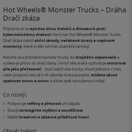
Hot Wheels® Monster Trucks – Dráha
Dračí zkáza
Připravte se na
epickou bitvu žraloků a dinosaurů proti
kybernetickému drakovi
! Herní set Hot Wheels® Monster Trucks:
Dračí zkáza nabízí
akční závody, nečekané zvraty a napínavé
momenty
, které si děti od 4 let okamžitě zamilují.
Naložte dva přiložené monster trucky do
dvojitého odpalovače
a
vyšlete je přímo do dračí tlamy. Uvnitř těla draka rozhoduje
motorová
pila jako přeřazovač
– buď zadrží oba trucky, shodí jednoho z trati,
nebo propustí oba až k cíli. Jakmile draka porazíte,
můžete závod
opakovat znovu a znovu
a získat zpět vytouženou trofej!
Co rozvíjí:
Podporuje
reflexy a přesnost
při odpalu
Rozvíjí
strategické myšlení a soutěživost
Nabízí
kreativní a zábavné příběhové hraní
Obsah balení: