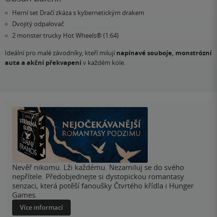
Herní set Dračí zkáza s kybernetickým drakem
Dvojitý odpalovač
2 monster trucky Hot Wheels® (1:64)
Ideální pro malé závodníky, kteří milují
napínavé souboje, monstrózní
auta a akční překvapení
v každém kole.
Nevěř nikomu. Lži každému. Nezamiluj se do svého
nepřítele. Předobjednejte si dystopickou romantasy
senzaci, která potěší fanoušky Čtvrtého křídla i Hunger
Games.
Více informací