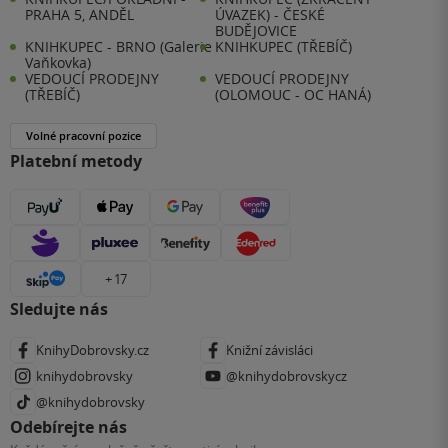
PRAHA 5, ANDĚL
ÚVAZEK) - ČESKÉ
BUDĚJOVICE
KNIHKUPEC - BRNO (Galerie
KNIHKUPEC (TŘEBÍČ)
Vaňkovka)
VEDOUCÍ PRODEJNY
VEDOUCÍ PRODEJNY
(TŘEBÍČ)
(OLOMOUC - OC HANÁ)
Volné pracovní pozice
Platební metody
+ 17
Sledujte nás
KnihyDobrovsky.cz
Knižní závisláci
knihydobrovsky
@knihydobrovskycz
@knihydobrovsky
Odebírejte nás