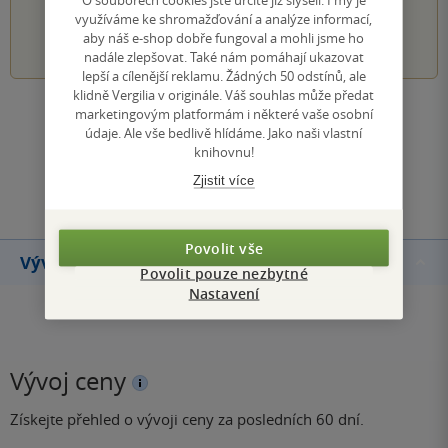
využíváme ke shromažďování a analýze informací,
1
2
3
4
5
aby náš e-shop dobře fungoval a mohli jsme ho
nadále zlepšovat. Také nám pomáhají ukazovat
lepší a cílenější reklamu. Žádných 50 odstínů, ale
klidně Vergilia v originále. Váš souhlas může předat
marketingovým platformám i některé vaše osobní
Zobrazit všechna hodnocení
údaje. Ale vše bedlivě hlídáme. Jako naši vlastní
knihovnu!
Přidat hodnocení
Zjistit více
Povolit vše
Vývoj ceny
Povolit pouze nezbytné
Nastavení
Vývoj ceny
Získejte přehled o vývoji ceny za posledních 60 dní.