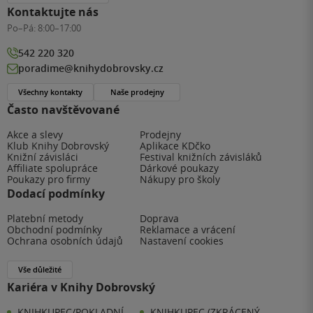
Kontaktujte nás
Po–Pá:
8:00–17:00
542 220 320
poradime@knihydobrovsky.cz
Všechny kontakty
Naše prodejny
Často navštěvované
Akce a slevy
Prodejny
Klub Knihy Dobrovský
Aplikace KDčko
Knižní závisláci
Festival knižních závisláků
Affiliate spolupráce
Dárkové poukazy
Poukazy pro firmy
Nákupy pro školy
Dodací podmínky
Platební metody
Doprava
Obchodní podmínky
Reklamace a vrácení
Ochrana osobních údajů
Nastavení cookies
Vše důležité
Kariéra v Knihy Dobrovský
KNIHKUPEC/POKLADNÍ -
KNIHKUPEC (ZKRÁCENÝ